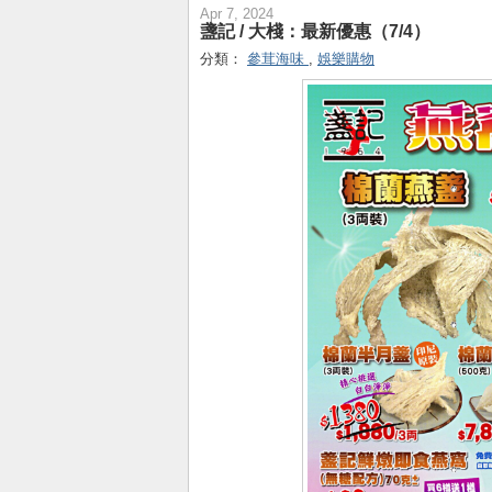
Apr 7, 2024
盞記 / 大棧：最新優惠（7/4）
分類：
參茸海味
,
娛樂購物