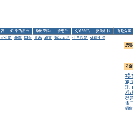
利店
銀行/信用卡
旅游/活動
優惠券
交通/通訊
數碼科技
有趣分享
貨公司
機票
開倉
電器
嬰童
雜誌有禮
生日送禮
健康生活
搜尋
分類
娛
旅
訊
券
機
電
唱