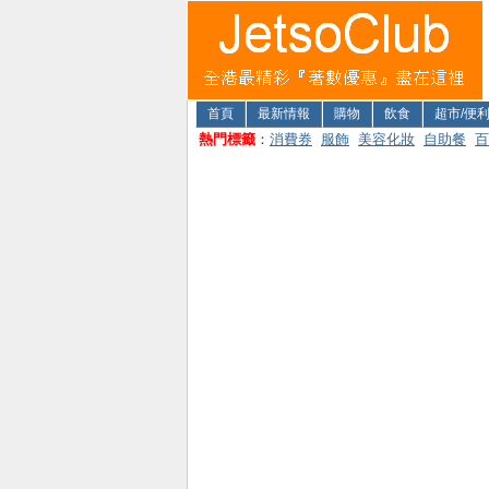
首頁
最新情報
購物
飲食
超市/便
熱門標籤
：
消費券
服飾
美容化妝
自助餐
百