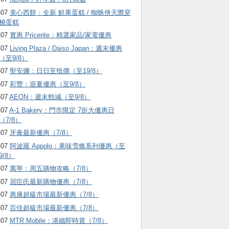
-07
美心西餅：全新 鮮果蛋糕 / 蜘蛛俠天際穿
梭蛋糕
-07
實惠 Pricerite：精選家品/家電優惠
-07
Living Plaza / Daiso Japan：週末優惠
（至9/8）
-07
聖安娜：日日至抵價（至19/8）
-07
彩豐：迎夏優惠（至9/8）
-07
AEON：週末勁減（至9/8）
-07
A-1 Bakery：門市限定 7折大優惠日
（7/8）
-07
牙膏最新優惠（7/8）
-07
阿波羅 Appolo：果味雪條系列優惠（至
9/8）
-07
萬寧：周五購物攻略（7/8）
-07
屈臣氏最新購物優惠（7/8）
-07
惠康超級市場最新優惠（7/8）
-07
百佳超級市場最新優惠（7/8）
-07
MTR Mobile：港鐵即時賞（7/8）