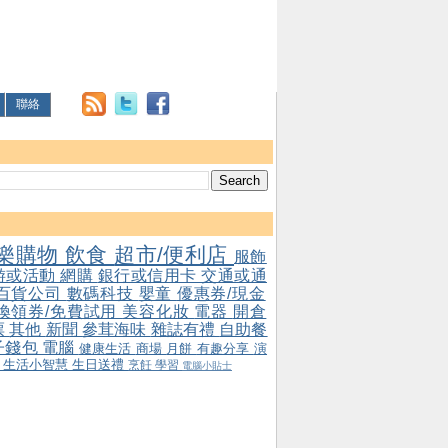
聯絡
樂購物
飲食
超市/便利店
服飾
游或活動
網購
銀行或信用卡
交通或通
百貨公司
數碼科技
嬰童
優惠券/現金
/換領券/免費試用
美容化妝
電器
開倉
票
其他
新聞
參茸海味
雜誌有禮
自助餐
子錢包
電腦
健康生活
商場
月餅
有趣分享
演
會
生活小智慧
生日送禮
烹飪
學習
電腦小貼士