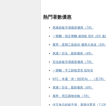
熱門著數優惠
惠康超級市場最新優惠（7/8）
一粥麵：指定粥麵 連熱飲 $29（8月 
萬寧：星期三氹氹你 優惠大放送（5/8
惠康 / 百佳：最新優惠（4/8）
百佳超級市場最新優惠（7/8）
一粥麵：手工鮮蝦雲吞 $29/盒
KFC ：本週「肯！抵DEAL 」（至7/8）
惠康 / 百佳：最新優惠（6/8）
萬寧：周五購物攻略（7/8）
佳宝食品超級市場：週週佳驚喜（7-13/