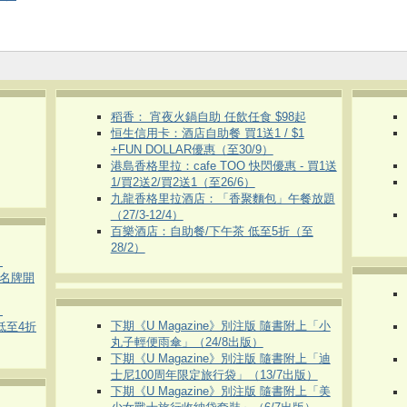
稻香： 宵夜火鍋自助 任飲任食 $98起
恒生信用卡：酒店自助餐 買1送1 / $1
+FUN DOLLAR優惠（至30/9）
港島香格里拉：cafe TOO 快閃優惠 - 買1送
1/買2送2/買2送1（至26/6）
九龍香格里拉酒店：「香聚麵包」午餐放題
（27/3-12/4）
百樂酒店：自助餐/下午茶 低至5折（至
28/2）
）
運動名牌開
）
下期《U Magazine》別注版 隨書附上「小
 低至4折
丸子輕便雨傘」（24/8出版）
下期《U Magazine》別注版 隨書附上「迪
士尼100周年限定旅行袋」（13/7出版）
下期《U Magazine》別注版 隨書附上「美