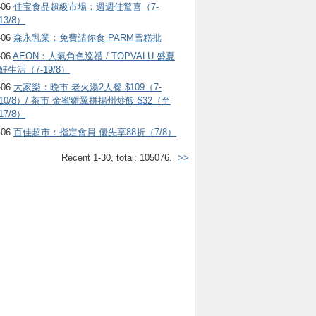
-06
佳宝食品超級市場：週週佳驚喜（7-
13/8）
-06
森永乳業：免費請你食 PARM雪糕批
-06
AEON：人氣角色巡禮 / TOPVALU 盛夏
好生活（7-19/8）
-06
大家樂：晚市 老火湯2人餐 $109（7-
10/8）/ 茶市 金蜜雞翼拼揚州炒飯 $32（至
17/8）
-06
百佳超市：指定會員 優先享88折（7/8）
Recent 1-30, total: 105076.
>>