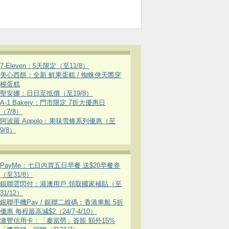
7-Eleven：5天限定（至11/8）
美心西餅：全新 鮮果蛋糕 / 蜘蛛俠天際穿
梭蛋糕
聖安娜：日日至抵價（至19/8）
A-1 Bakery：門市限定 7折大優惠日
（7/8）
阿波羅 Appolo：果味雪條系列優惠（至
9/8）
PayMe：七日內買五日早餐 送$20早餐券
（至31/8）
銀聯雲閃付：港澳用戶 領取國家補貼（至
31/12）
銀聯手機Pay / 銀聯二維碼：香港車船 5折
優惠 每程最高減$2（24/7-4/10）
滙豐信用卡：「麥當勞」簽賬 額外15%