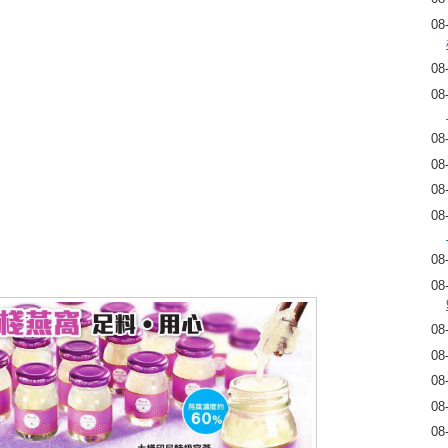
08
08
08
08
08
08
08
08
08
08
08
08
08
08