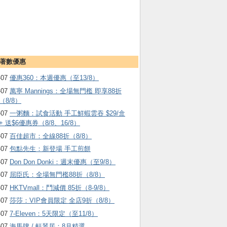
著數優惠
-07
優惠360：本週優惠（至13/8）
-07
萬寧 Mannings：全場無門檻 即享88折
（8/8）
-07
一粥麵：試食活動 手工鮮蝦雲吞 $29/盒
+ 送$6優惠券（8/8、16/8）
-07
百佳超市：全線88折（8/8）
-07
包點先生：新登場 手工煎餅
-07
Don Don Donki：週末優惠（至9/8）
-07
屈臣氏：全場無門檻88折（8/8）
-07
HKTVmall ：鬥減價 85折（8-9/8）
-07
莎莎：VIP會員限定 全店9折（8/8）
-07
7-Eleven：5天限定（至11/8）
-07
海馬牌 / 軒琴居：8月精選