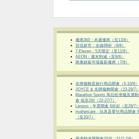
優惠360：本週優惠（至13/8）
百佳超市：全線88折（8/8）
7-Eleven：5天限定（至11/8）
AEON：週末勁減（至9/8）
惠康超級市場最新優惠（7/8）
名牌服飾及旅行用品開倉（5-10/8）
JOYCE & 名牌服飾開倉（23-29/7
Marathon Sports 馬拉松便服及
倉 低至2折（22-27/7）
Lenovo：年度開倉 6折起（至28/7
mothercare：玩具及嬰兒用品開倉
（至20/7）
香港貓迷博覽會2026（31/7-2/8）