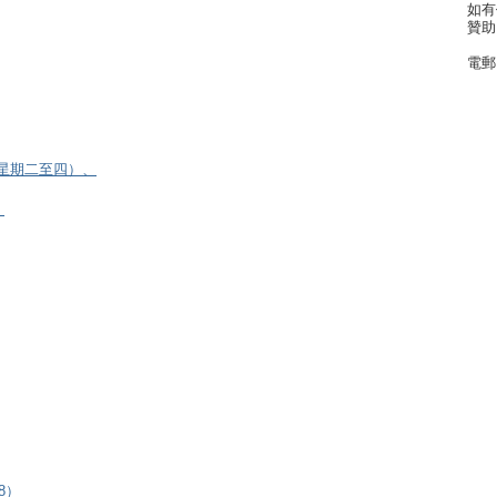
如有
贊助
電郵
逢星期二至四）、
）
8）