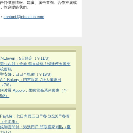
任何優惠情報、建議、廣告查詢、合作推廣或
，歡迎聯絡我們。
：
contact@jetsoclub.com
7-Eleven：5天限定（至11/8）
美心西餅：全新 鮮果蛋糕 / 蜘蛛俠天際穿
梭蛋糕
聖安娜：日日至抵價（至19/8）
A-1 Bakery：門市限定 7折大優惠日
（7/8）
阿波羅 Appolo：果味雪條系列優惠（至
9/8）
PayMe：七日內買五日早餐 送$20早餐券
（至31/8）
銀聯雲閃付：港澳用戶 領取國家補貼（至
31/12）