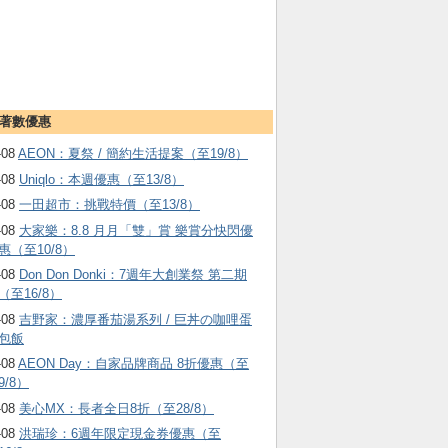
著數優惠
-08
AEON：夏祭 / 簡約生活提案（至19/8）
-08
Uniqlo：本週優惠（至13/8）
-08
一田超市：挑戰特價（至13/8）
-08
大家樂：8.8 月月「雙」賞 樂賞分快閃優
惠（至10/8）
-08
Don Don Donki：7週年大創業祭 第二期
（至16/8）
-08
吉野家：濃厚番茄湯系列 / 巨丼の咖哩蛋
包飯
-08
AEON Day：自家品牌商品 8折優惠（至
9/8）
-08
美心MX：長者全日8折（至28/8）
-08
洪瑞珍：6週年限定現金券優惠（至