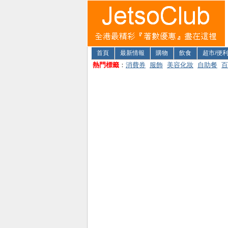
首頁
最新情報
購物
飲食
超市/便
熱門標籤
：
消費券
服飾
美容化妝
自助餐
百