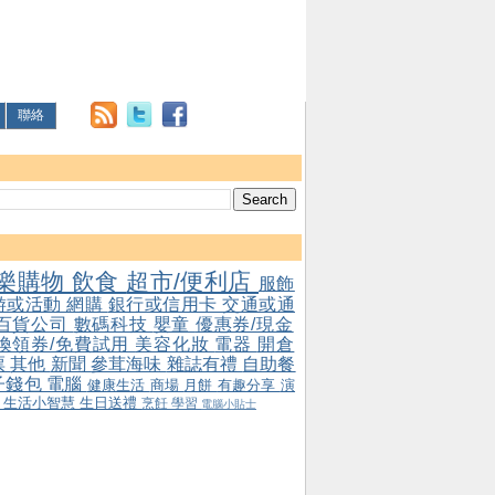
聯絡
樂購物
飲食
超市/便利店
服飾
游或活動
網購
銀行或信用卡
交通或通
百貨公司
數碼科技
嬰童
優惠券/現金
/換領券/免費試用
美容化妝
電器
開倉
票
其他
新聞
參茸海味
雜誌有禮
自助餐
子錢包
電腦
健康生活
商場
月餅
有趣分享
演
會
生活小智慧
生日送禮
烹飪
學習
電腦小貼士