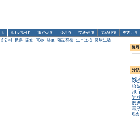
利店
銀行/信用卡
旅游/活動
優惠券
交通/通訊
數碼科技
有趣分享
貨公司
機票
開倉
電器
嬰童
雜誌有禮
生日送禮
健康生活
搜尋
分類
娛
旅
訊
券
機
電
唱