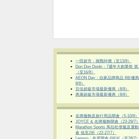
一田超市：挑戰特價（至13/8）
Don Don Donki：7週年大創業祭 
（至16/8）
AEON Day：自家品牌商品 8折優
9/8）
百佳超級市場最新優惠（8/8）
惠康超級市場最新優惠（8/8）
名牌服飾及旅行用品開倉（5-10/8）
JOYCE & 名牌服飾開倉（23-29/7
Marathon Sports 馬拉松便服及
倉 低至2折（22-27/7）
Lenovo：年度開倉 6折起（至28/7