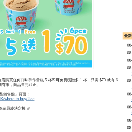
最新
08
08
08
08
雪櫃分店購買任何口味手作雪糕 5 杯即可免費獲贈多 1 杯，只需 $70 就有 6
08
惠期有限，商品售完即止。
產品銷售點」頁面：
08
HK/where-to-buy/#ice
08
up保留最終決定權 ※
08
08