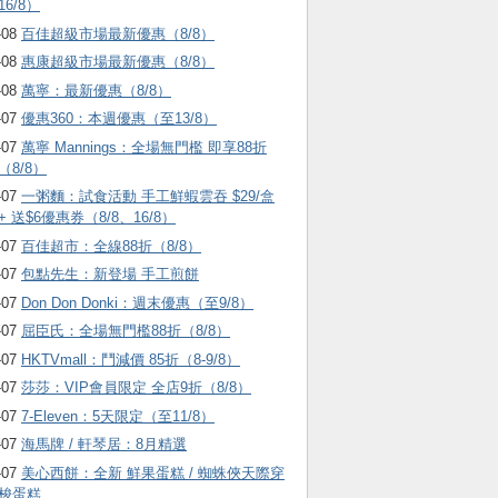
16/8）
-08
百佳超級市場最新優惠（8/8）
-08
惠康超級市場最新優惠（8/8）
-08
萬寧：最新優惠（8/8）
-07
優惠360：本週優惠（至13/8）
-07
萬寧 Mannings：全場無門檻 即享88折
（8/8）
-07
一粥麵：試食活動 手工鮮蝦雲吞 $29/盒
+ 送$6優惠券（8/8、16/8）
-07
百佳超市：全線88折（8/8）
-07
包點先生：新登場 手工煎餅
-07
Don Don Donki：週末優惠（至9/8）
-07
屈臣氏：全場無門檻88折（8/8）
-07
HKTVmall ：鬥減價 85折（8-9/8）
-07
莎莎：VIP會員限定 全店9折（8/8）
-07
7-Eleven：5天限定（至11/8）
-07
海馬牌 / 軒琴居：8月精選
-07
美心西餅：全新 鮮果蛋糕 / 蜘蛛俠天際穿
梭蛋糕