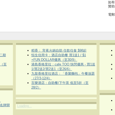
如有
贊助
電郵
稻香： 宵夜火鍋自助 任飲任食 $98起
第二期
恒生信用卡：酒店自助餐 買1送1 / $1
+FUN DOLLAR優惠（至30/9）
惠（至
港島香格里拉：cafe TOO 快閃優惠 - 買1送
1/買2送2/買2送1（至26/6）
九龍香格里拉酒店：「香聚麵包」午餐放題
（27/3-12/4）
百樂酒店：自助餐/下午茶 低至5折（至
28/2）
）
運動名牌開
Loading...
）