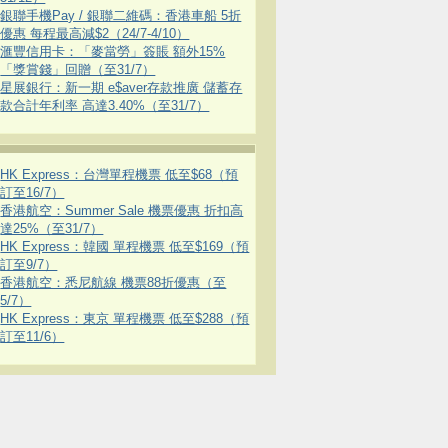
銀聯手機Pay / 銀聯二維碼：香港車船 5折
優惠 每程最高減$2（24/7-4/10）
滙豐信用卡：「麥當勞」簽賬 額外15%
「獎賞錢」回贈（至31/7）
星展銀行：新一期 e$aver存款推廣 儲蓄存
款合計年利率 高達3.40%（至31/7）
HK Express：台灣單程機票 低至$68（預
訂至16/7）
香港航空：Summer Sale 機票優惠 折扣高
達25%（至31/7）
HK Express：韓國 單程機票 低至$169（預
訂至9/7）
香港航空：悉尼航線 機票88折優惠（至
5/7）
HK Express：東京 單程機票 低至$288（預
訂至11/6）