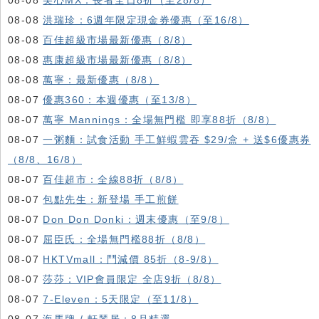
08-08
洪瑞珍：6週年限定現金券優惠（至16/8）
08-08
百佳超級市場最新優惠（8/8）
08-08
惠康超級市場最新優惠（8/8）
08-08
萬寧：最新優惠（8/8）
08-07
優惠360：本週優惠（至13/8）
08-07
萬寧 Mannings：全場無門檻 即享88折（8/8）
08-07
一粥麵：試食活動 手工鮮蝦雲吞 $29/盒 + 送$6優惠券
（8/8、16/8）
08-07
百佳超市：全線88折（8/8）
08-07
包點先生：新登場 手工煎餅
08-07
Don Don Donki：週末優惠（至9/8）
08-07
屈臣氏：全場無門檻88折（8/8）
08-07
HKTVmall ：鬥減價 85折（8-9/8）
08-07
莎莎：VIP會員限定 全店9折（8/8）
08-07
7-Eleven：5天限定（至11/8）
08-07
海馬牌 / 軒琴居：8月精選