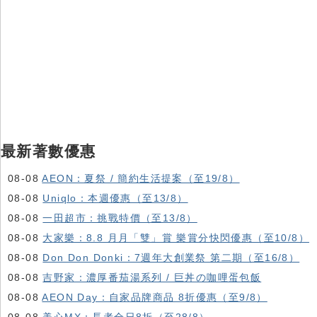
最新著數優惠
08-08
AEON：夏祭 / 簡約生活提案（至19/8）
08-08
Uniqlo：本週優惠（至13/8）
08-08
一田超市：挑戰特價（至13/8）
08-08
大家樂：8.8 月月「雙」賞 樂賞分快閃優惠（至10/8）
08-08
Don Don Donki：7週年大創業祭 第二期（至16/8）
08-08
吉野家：濃厚番茄湯系列 / 巨丼の咖哩蛋包飯
08-08
AEON Day：自家品牌商品 8折優惠（至9/8）
08-08
美心MX：長者全日8折（至28/8）