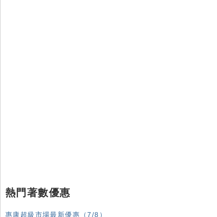
熱門著數優惠
惠康超級市場最新優惠（7/8）