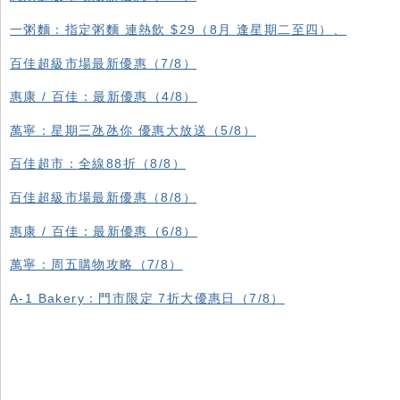
一粥麵：指定粥麵 連熱飲 $29（8月 逢星期二至四）、
百佳超級市場最新優惠（7/8）
惠康 / 百佳：最新優惠（4/8）
萬寧：星期三氹氹你 優惠大放送（5/8）
百佳超市：全線88折（8/8）
百佳超級市場最新優惠（8/8）
惠康 / 百佳：最新優惠（6/8）
萬寧：周五購物攻略（7/8）
A-1 Bakery：門市限定 7折大優惠日（7/8）