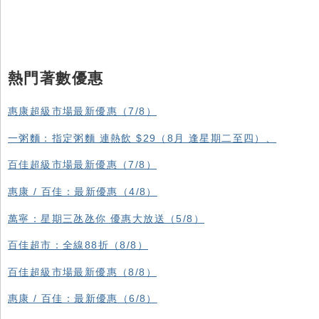
熱門著數優惠
惠康超級市場最新優惠（7/8）
一粥麵：指定粥麵 連熱飲 $29（8月 逢星期二至四）、
百佳超級市場最新優惠（7/8）
惠康 / 百佳：最新優惠（4/8）
萬寧：星期三氹氹你 優惠大放送（5/8）
百佳超市：全線88折（8/8）
百佳超級市場最新優惠（8/8）
惠康 / 百佳：最新優惠（6/8）