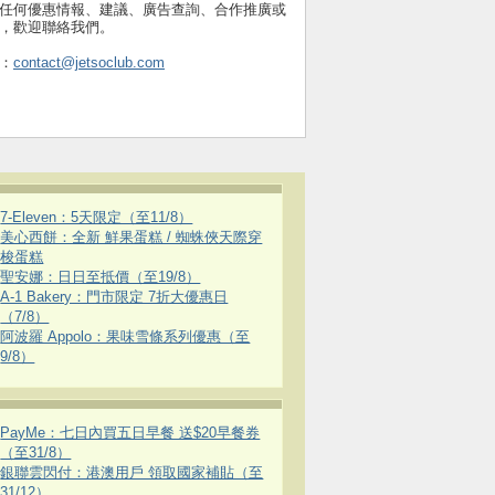
任何優惠情報、建議、廣告查詢、合作推廣或
，歡迎聯絡我們。
：
contact@jetsoclub.com
7-Eleven：5天限定（至11/8）
美心西餅：全新 鮮果蛋糕 / 蜘蛛俠天際穿
梭蛋糕
聖安娜：日日至抵價（至19/8）
A-1 Bakery：門市限定 7折大優惠日
（7/8）
阿波羅 Appolo：果味雪條系列優惠（至
9/8）
PayMe：七日內買五日早餐 送$20早餐券
（至31/8）
銀聯雲閃付：港澳用戶 領取國家補貼（至
31/12）