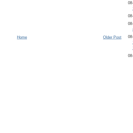
08
08
08
08
Home
Older Post
08