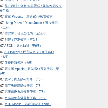
-07
美心西餅：全新 鮮果蛋糕 / 蜘蛛俠天際穿
梭蛋糕
-07
實惠 Pricerite：精選家品/家電優惠
-07
Living Plaza / Daiso Japan：週末優惠
（至9/8）
-07
聖安娜：日日至抵價（至19/8）
-07
彩豐：迎夏優惠（至9/8）
-07
AEON：週末勁減（至9/8）
-07
A-1 Bakery：門市限定 7折大優惠日
（7/8）
-07
牙膏最新優惠（7/8）
-07
阿波羅 Appolo：果味雪條系列優惠（至
9/8）
-07
萬寧：周五購物攻略（7/8）
-07
屈臣氏最新購物優惠（7/8）
-07
惠康超級市場最新優惠（7/8）
-07
百佳超級市場最新優惠（7/8）
-07
MTR Mobile：港鐵即時賞（7/8）