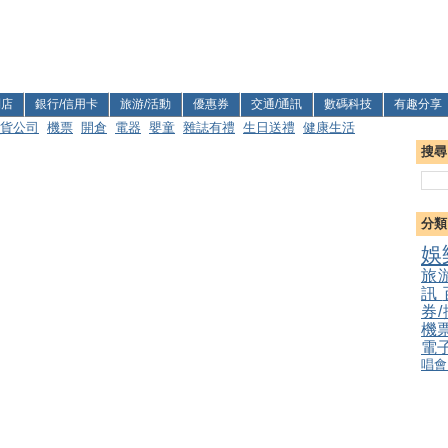
利店
銀行/信用卡
旅游/活動
優惠券
交通/通訊
數碼科技
有趣分享
貨公司
機票
開倉
電器
嬰童
雜誌有禮
生日送禮
健康生活
搜尋
分類
娛
旅
訊
券
機
電
唱