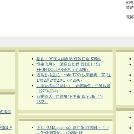
如有
贊助
電郵
稻香： 宵夜火鍋自助 任飲任食 $98起
恒生信用卡：酒店自助餐 買1送1 / $1
+FUN DOLLAR優惠（至30/9）
港島香格里拉：cafe TOO 快閃優惠 - 買1送
1/買2送2/買2送1（至26/6）
九龍香格里拉酒店：「香聚麵包」午餐放題
（27/3-12/4）
百樂酒店：自助餐/下午茶 低至5折（至
28/2）
）
運動名牌開
）
下期《U Magazine》別注版 隨書附上「小
 低至4折
丸子輕便雨傘」（24/8出版）