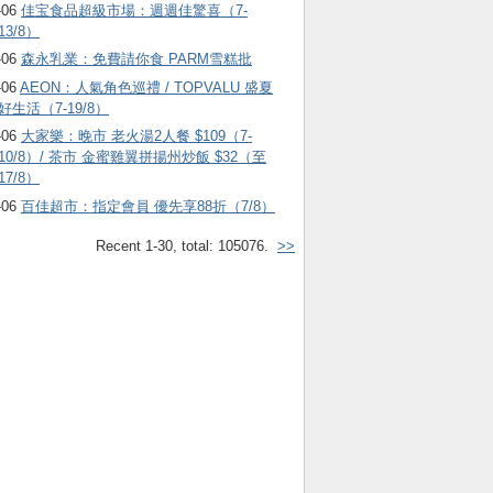
-06
佳宝食品超級市場：週週佳驚喜（7-
13/8）
-06
森永乳業：免費請你食 PARM雪糕批
-06
AEON：人氣角色巡禮 / TOPVALU 盛夏
好生活（7-19/8）
-06
大家樂：晚市 老火湯2人餐 $109（7-
10/8）/ 茶市 金蜜雞翼拼揚州炒飯 $32（至
17/8）
-06
百佳超市：指定會員 優先享88折（7/8）
Recent 1-30, total: 105076.
>>