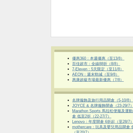
優惠360：本週優惠（至13/8）
百佳超市：全線88折（8/8）
7-Eleven：5天限定（至11/8）
AEON：週末勁減（至9/8）
惠康超級市場最新優惠（7/8）
名牌服飾及旅行用品開倉（5-10/8）
JOYCE & 名牌服飾開倉（23-29/7
Marathon Sports 馬拉松便服及
倉 低至2折（22-27/7）
Lenovo：年度開倉 6折起（至28/7
mothercare：玩具及嬰兒用品開倉
（至20/7）