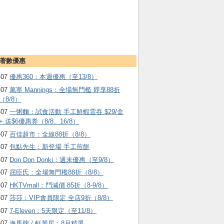
著數優惠
-07
優惠360：本週優惠（至13/8）
-07
萬寧 Mannings：全場無門檻 即享88折
（8/8）
-07
一粥麵：試食活動 手工鮮蝦雲吞 $29/盒
+ 送$6優惠券（8/8、16/8）
-07
百佳超市：全線88折（8/8）
-07
包點先生：新登場 手工煎餅
-07
Don Don Donki：週末優惠（至9/8）
-07
屈臣氏：全場無門檻88折（8/8）
-07
HKTVmall ：鬥減價 85折（8-9/8）
-07
莎莎：VIP會員限定 全店9折（8/8）
-07
7-Eleven：5天限定（至11/8）
-07
海馬牌 / 軒琴居：8月精選