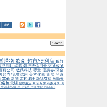
聯絡
樂購物
飲食
超市/便利店
服飾
游或活動
網購
銀行或信用卡
交通或通
百貨公司
數碼科技
嬰童
優惠券/現金
/換領券/免費試用
美容化妝
電器
開倉
票
其他
新聞
參茸海味
雜誌有禮
自助餐
子錢包
電腦
健康生活
商場
月餅
有趣分享
演
會
生活小智慧
生日送禮
烹飪
學習
電腦小貼士