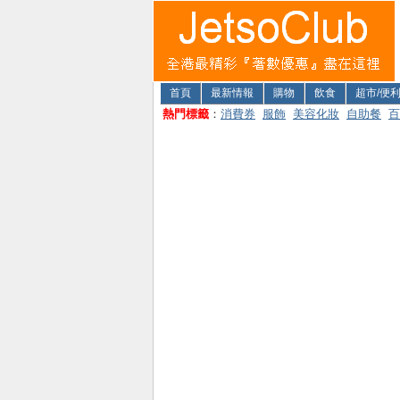
首頁
最新情報
購物
飲食
超市/便
熱門標籤
：
消費券
服飾
美容化妝
自助餐
百