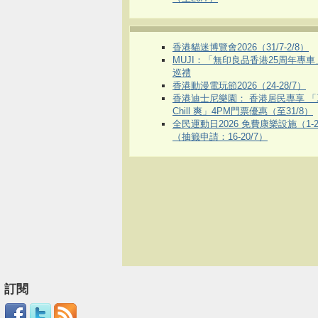
香港貓迷博覽會2026（31/7-2/8）
MUJI：「無印良品香港25周年專
巡禮
香港動漫電玩節2026（24-28/7）
香港迪士尼樂園： 香港居民專享 「
Chill 爽」4PM門票優惠（至31/8）
全民運動日2026 免費康樂設施（1-2
（抽籤申請：16-20/7）
訂閱