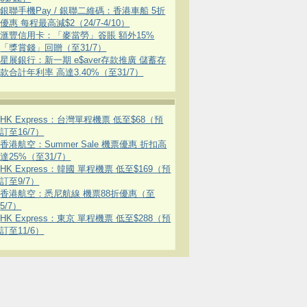
銀聯手機Pay / 銀聯二維碼：香港車船 5折
優惠 每程最高減$2（24/7-4/10）
滙豐信用卡：「麥當勞」簽賬 額外15%
「獎賞錢」回贈（至31/7）
星展銀行：新一期 e$aver存款推廣 儲蓄存
款合計年利率 高達3.40%（至31/7）
HK Express：台灣單程機票 低至$68（預
訂至16/7）
香港航空：Summer Sale 機票優惠 折扣高
達25%（至31/7）
HK Express：韓國 單程機票 低至$169（預
訂至9/7）
香港航空：悉尼航線 機票88折優惠（至
5/7）
HK Express：東京 單程機票 低至$288（預
訂至11/6）