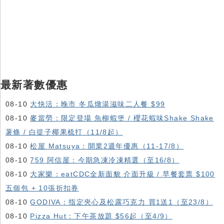
最新著數優惠
08-10
大快活：晚市 冬瓜燉湯滋味二人餐 $99
08-10
麥當勞：限定登場 魚柳蝦堡 / 櫻花蝦味Shake Shake
薯條 / 白提子椰果梳打（11/8起）
08-10
松屋 Matsuya：開業2週年優惠（11-17/8）
08-10
759 阿信屋：今期急凍冷凍精選（至16/8）
08-10
大家樂：eatCDC全新面貌 介面升級 / 早餐套票 $100
五個包 + 10張折扣券
08-10
GODIVA：指定夾心及松露巧克力 買1送1（至23/8）
08-10
Pizza Hut：下午茶放題 $56起（至4/9）