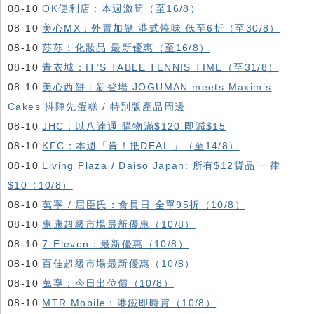
08-10
OK便利店：本週激筍（至16/8）
08-10
美心MX：外賣加餸 港式燒味 低至6折（至30/8）
08-10
莎莎：化妝品 最新優惠（至16/8）
08-10
青衣城：IT’S TABLE TENNIS TIME（至31/8）
08-10
美心西餅：新登場 JOGUMAN meets Maxim’s
Cakes 抖陣先蛋糕 / 特別版產品周邊
08-10
JHC：以八達通 購物滿$120 即減$15
08-10
KFC ：本週「肯！抵DEAL 」（至14/8）
08-10
Living Plaza / Daiso Japan: 所有$12貨品 一律
$10（10/8）
08-10
萬寧 / 屈臣氏：會員日 全單95折（10/8）
08-10
惠康超級市場最新優惠（10/8）
08-10
7-Eleven：最新優惠（10/8）
08-10
百佳超級市場最新優惠（10/8）
08-10
萬寧：今日出位價（10/8）
08-10
MTR Mobile：港鐵即時賞（10/8）