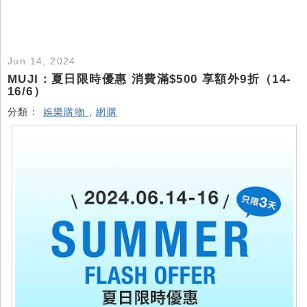
Jun 14, 2024
MUJI：夏日限時優惠 消費滿$500 享額外9折（14-
16/6）
分類：
娛樂購物
,
網購