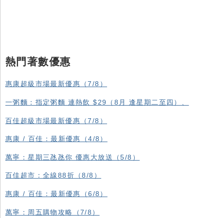
熱門著數優惠
惠康超級市場最新優惠（7/8）
一粥麵：指定粥麵 連熱飲 $29（8月 逢星期二至四）、
百佳超級市場最新優惠（7/8）
惠康 / 百佳：最新優惠（4/8）
萬寧：星期三氹氹你 優惠大放送（5/8）
百佳超市：全線88折（8/8）
惠康 / 百佳：最新優惠（6/8）
萬寧：周五購物攻略（7/8）