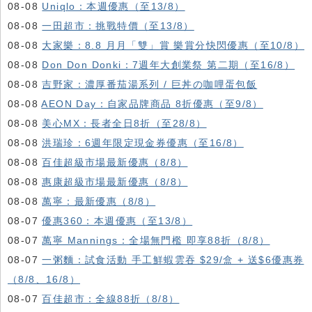
08-08
Uniqlo：本週優惠（至13/8）
08-08
一田超市：挑戰特價（至13/8）
08-08
大家樂：8.8 月月「雙」賞 樂賞分快閃優惠（至10/8）
08-08
Don Don Donki：7週年大創業祭 第二期（至16/8）
08-08
吉野家：濃厚番茄湯系列 / 巨丼の咖哩蛋包飯
08-08
AEON Day：自家品牌商品 8折優惠（至9/8）
08-08
美心MX：長者全日8折（至28/8）
08-08
洪瑞珍：6週年限定現金券優惠（至16/8）
08-08
百佳超級市場最新優惠（8/8）
08-08
惠康超級市場最新優惠（8/8）
08-08
萬寧：最新優惠（8/8）
08-07
優惠360：本週優惠（至13/8）
08-07
萬寧 Mannings：全場無門檻 即享88折（8/8）
08-07
一粥麵：試食活動 手工鮮蝦雲吞 $29/盒 + 送$6優惠券
（8/8、16/8）
08-07
百佳超市：全線88折（8/8）