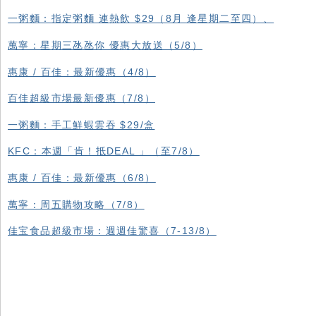
一粥麵：指定粥麵 連熱飲 $29（8月 逢星期二至四）、
萬寧：星期三氹氹你 優惠大放送（5/8）
惠康 / 百佳：最新優惠（4/8）
百佳超級市場最新優惠（7/8）
一粥麵：手工鮮蝦雲吞 $29/盒
KFC ：本週「肯！抵DEAL 」（至7/8）
惠康 / 百佳：最新優惠（6/8）
萬寧：周五購物攻略（7/8）
佳宝食品超級市場：週週佳驚喜（7-13/8）