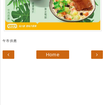
午市供應
Home