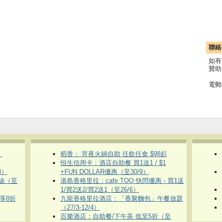
聯絡
如有
贊助
電郵
）
稻香： 宵夜火鍋自助 任飲任食 $98起
恒生信用卡：酒店自助餐 買1送1 / $1
8）
+FUN DOLLAR優惠（至30/9）
體驗（至
港島香格里拉：cafe TOO 快閃優惠 - 買1送
1/買2送2/買2送1（至26/6）
即享8折
九龍香格里拉酒店：「香聚麵包」午餐放題
（27/3-12/4）
百樂酒店：自助餐/下午茶 低至5折（至