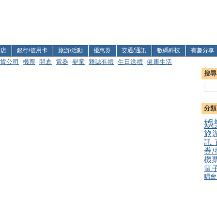
利店
銀行/信用卡
旅游/活動
優惠券
交通/通訊
數碼科技
有趣分享
貨公司
機票
開倉
電器
嬰童
雜誌有禮
生日送禮
健康生活
搜尋
分類
娛
旅
訊
券
機
電
唱