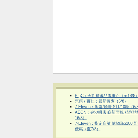
BigC：今期精選品牌推介（至18/8
惠康 / 百佳：最新優惠（6/8）
7-Eleven：魚蛋/燒賣 $11/10粒（6/
AEON：尖沙咀店 嶄新面貌 精彩
16/8）
7-Eleven：指定店舖 購物滿$100 
優惠（至7/8）