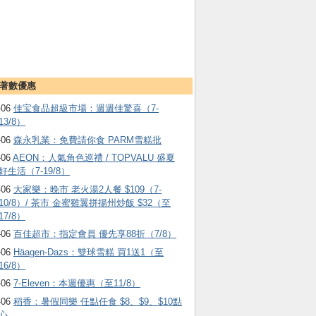
著數優惠
-06
佳宝食品超級市場：週週佳驚喜（7-
13/8）
-06
森永乳業：免費請你食 PARM雪糕批
-06
AEON：人氣角色巡禮 / TOPVALU 盛夏
好生活（7-19/8）
-06
大家樂：晚市 老火湯2人餐 $109（7-
10/8）/ 茶市 金蜜雞翼拼揚州炒飯 $32（至
17/8）
-06
百佳超市：指定會員 優先享88折（7/8）
-06
Häagen-Dazs ：雙球雪糕 買1送1（至
16/8）
-06
7-Eleven：本週優惠（至11/8）
-06
稻香：暑假同樂 任點任食 $8、$9、$10點
心