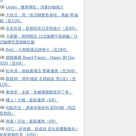
-06
Uniqlo：優惠專區 - 消暑好物推介
-06
大快活：憑「快活關愛長者咭」惠顧 即減
$6（至11/8）
-06
永安百貨：星期四至日至抵推介（至9/8）
-06
大家樂：期間限定 日式咖喱牛面焗飯 / 日
式咖喱煎蛋焗豬扒飯
-06
BigC：今期精選品牌推介（至18/8）
-06
鬍鬚爺爺 Beard Papa's：Happy 88 Day
2026（至9/8）
-06
松本清：德福廣場店 開幕優惠（至16/8）
-06
眼鏡88：周年感謝 名牌鏡架 買1送1（至
11/8）
-06
東海堂：全新「焦糖啫喱雞蛋布丁卷」
-06
樓上 / 大棧：最新優惠（6/8）
-06
包點先生：凍迷你菜肉包 $20/4個（指定
星期四）
-06
惠康 / 百佳：最新優惠（6/8）
-05
KFC:「好肯癲」新成員 是拉差醬雞腿包 /
秘製家鄉炸蛋（6/8起）