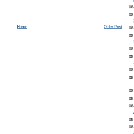
08
08
Home
Older Post
08
08
08
08
08
08
08
08
08
08
08