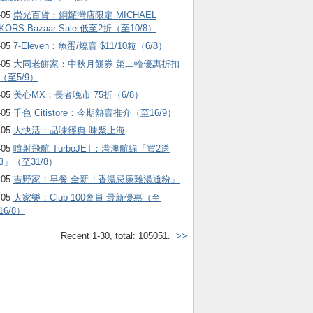
-05
崇光百貨：銅鑼灣店限定 MICHAEL
KORS Bazaar Sale 低至2折（至10/8）
-05
7-Eleven：魚蛋/燒賣 $11/10粒（6/8）
-05
大同老餅家：中秋月餅券 第二輪優惠折扣
（至5/9）
-05
美心MX：長者晚市 75折（6/8）
-05
千色 Citistore：今期熱賣推介（至16/9）
-05
大快活：品味經典 味聚上海
-05
噴射飛航 TurboJET：港澳航線「買2送
3」（至31/8）
-05
吉野家：早餐 全新「香濃忌廉雞湯通粉」
-05
大家樂：Club 100會員 最新優惠（至
16/8）
Recent 1-30, total: 105051.
>>