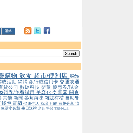
聯絡
樂購物
飲食
超市/便利店
服飾
游或活動
網購
銀行或信用卡
交通或通
百貨公司
數碼科技
嬰童
優惠券/現金
/換領券/免費試用
美容化妝
電器
開倉
票
其他
新聞
參茸海味
雜誌有禮
自助餐
子錢包
電腦
健康生活
商場
月餅
有趣分享
演
會
生活小智慧
生日送禮
烹飪
學習
電腦小貼士