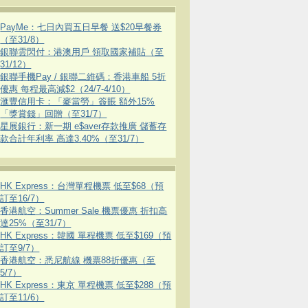
PayMe：七日內買五日早餐 送$20早餐券
（至31/8）
銀聯雲閃付：港澳用戶 領取國家補貼（至
31/12）
銀聯手機Pay / 銀聯二維碼：香港車船 5折
優惠 每程最高減$2（24/7-4/10）
滙豐信用卡：「麥當勞」簽賬 額外15%
「獎賞錢」回贈（至31/7）
星展銀行：新一期 e$aver存款推廣 儲蓄存
款合計年利率 高達3.40%（至31/7）
HK Express：台灣單程機票 低至$68（預
訂至16/7）
香港航空：Summer Sale 機票優惠 折扣高
達25%（至31/7）
HK Express：韓國 單程機票 低至$169（預
訂至9/7）
香港航空：悉尼航線 機票88折優惠（至
5/7）
HK Express：東京 單程機票 低至$288（預
訂至11/6）