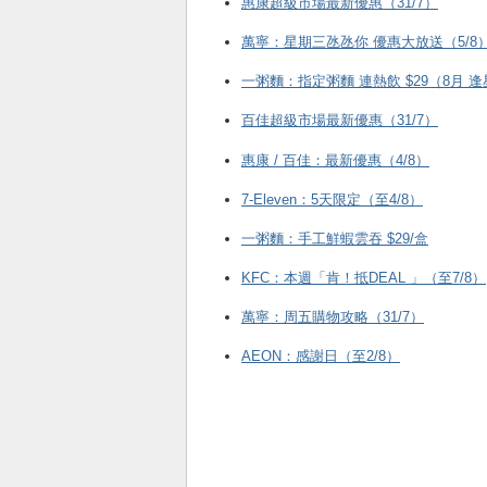
惠康超級市場最新優惠（31/7）
萬寧：星期三氹氹你 優惠大放送（5/8
一粥麵：指定粥麵 連熱飲 $29（8月 
百佳超級市場最新優惠（31/7）
惠康 / 百佳：最新優惠（4/8）
7-Eleven：5天限定（至4/8）
一粥麵：手工鮮蝦雲吞 $29/盒
KFC ：本週「肯！抵DEAL 」（至7/8）
萬寧：周五購物攻略（31/7）
AEON：感謝日（至2/8）