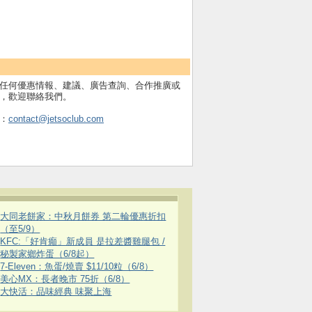
任何優惠情報、建議、廣告查詢、合作推廣或
，歡迎聯絡我們。
：
contact@jetsoclub.com
大同老餅家：中秋月餅券 第二輪優惠折扣
（至5/9）
KFC:「好肯癲」新成員 是拉差醬雞腿包 /
秘製家鄉炸蛋（6/8起）
7-Eleven：魚蛋/燒賣 $11/10粒（6/8）
美心MX：長者晚市 75折（6/8）
大快活：品味經典 味聚上海