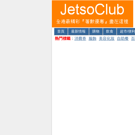
首頁
最新情報
購物
飲食
超市/便
熱門標籤
：
消費券
服飾
美容化妝
自助餐
百