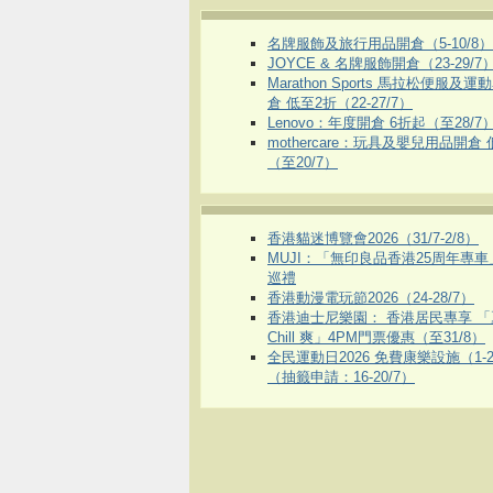
名牌服飾及旅行用品開倉（5-10/8）
JOYCE & 名牌服飾開倉（23-29/7
Marathon Sports 馬拉松便服及
倉 低至2折（22-27/7）
Lenovo：年度開倉 6折起（至28/7
mothercare：玩具及嬰兒用品開倉
（至20/7）
香港貓迷博覽會2026（31/7-2/8）
MUJI：「無印良品香港25周年專
巡禮
香港動漫電玩節2026（24-28/7）
香港迪士尼樂園： 香港居民專享 「
Chill 爽」4PM門票優惠（至31/8）
全民運動日2026 免費康樂設施（1-2
（抽籤申請：16-20/7）