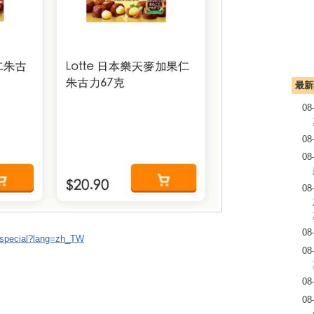
最新
08
08
08
08
08
-special?lang=zh_TW
08
08
08