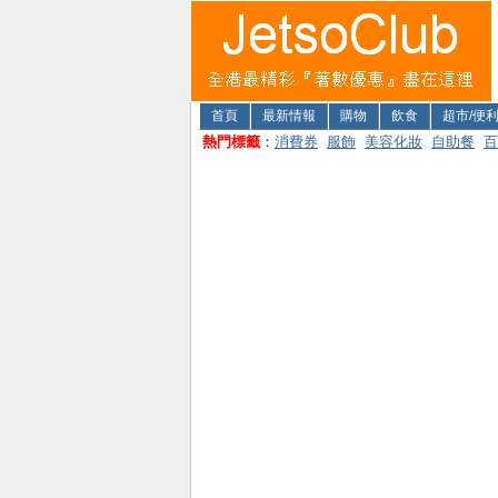
首頁
最新情報
購物
飲食
超市/便
熱門標籤
：
消費券
服飾
美容化妝
自助餐
百