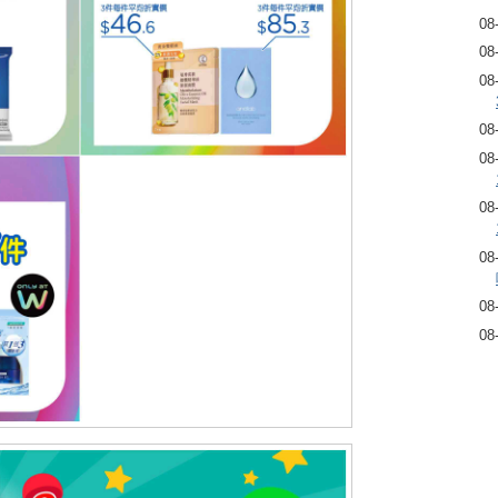
08
08
08
08
08
08
08
08
08