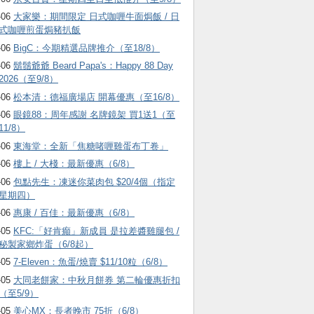
-06
大家樂：期間限定 日式咖喱牛面焗飯 / 日
式咖喱煎蛋焗豬扒飯
-06
BigC：今期精選品牌推介（至18/8）
-06
鬍鬚爺爺 Beard Papa's：Happy 88 Day
2026（至9/8）
-06
松本清：德福廣場店 開幕優惠（至16/8）
-06
眼鏡88：周年感謝 名牌鏡架 買1送1（至
11/8）
-06
東海堂：全新「焦糖啫喱雞蛋布丁卷」
-06
樓上 / 大棧：最新優惠（6/8）
-06
包點先生：凍迷你菜肉包 $20/4個（指定
星期四）
-06
惠康 / 百佳：最新優惠（6/8）
-05
KFC:「好肯癲」新成員 是拉差醬雞腿包 /
秘製家鄉炸蛋（6/8起）
-05
7-Eleven：魚蛋/燒賣 $11/10粒（6/8）
-05
大同老餅家：中秋月餅券 第二輪優惠折扣
（至5/9）
-05
美心MX：長者晚市 75折（6/8）