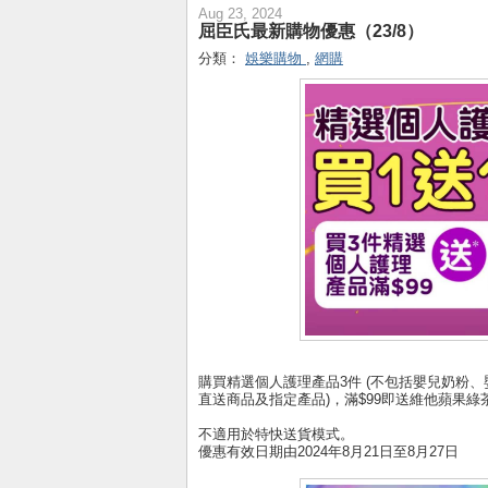
Aug 23, 2024
屈臣氏最新購物優惠（23/8）
分類：
娛樂購物
,
網購
購買精選個人護理產品3件 (不包括嬰兒奶粉、
直送商品及指定產品)，滿$99即送維他蘋果綠茶25
不適用於特快送貨模式。
優惠有效日期由2024年8月21日至8月27日