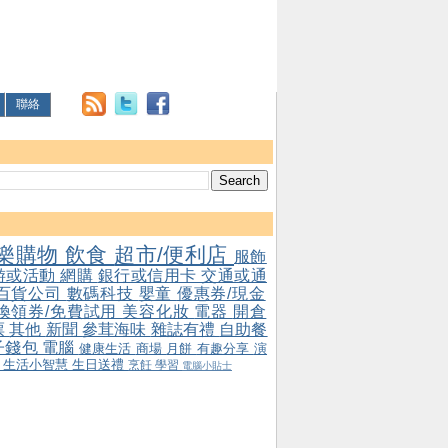
聯絡
樂購物
飲食
超市/便利店
服飾
游或活動
網購
銀行或信用卡
交通或通
百貨公司
數碼科技
嬰童
優惠券/現金
/換領券/免費試用
美容化妝
電器
開倉
票
其他
新聞
參茸海味
雜誌有禮
自助餐
子錢包
電腦
健康生活
商場
月餅
有趣分享
演
會
生活小智慧
生日送禮
烹飪
學習
電腦小貼士