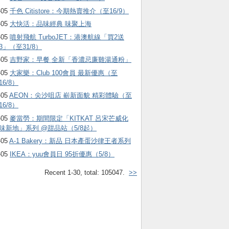
-05
千色 Citistore：今期熱賣推介（至16/9）
-05
大快活：品味經典 味聚上海
-05
噴射飛航 TurboJET：港澳航線「買2送
3」（至31/8）
-05
吉野家：早餐 全新「香濃忌廉雞湯通粉」
-05
大家樂：Club 100會員 最新優惠（至
16/8）
-05
AEON：尖沙咀店 嶄新面貌 精彩體驗（至
16/8）
-05
麥當勞：期間限定「KITKAT 呂宋芒威化
味新地」系列 @甜品站（5/8起）
-05
A-1 Bakery：新品 日本產蛋沙律王者系列
-05
IKEA：yuu會員日 95折優惠（5/8）
Recent 1-30, total: 105047.
>>