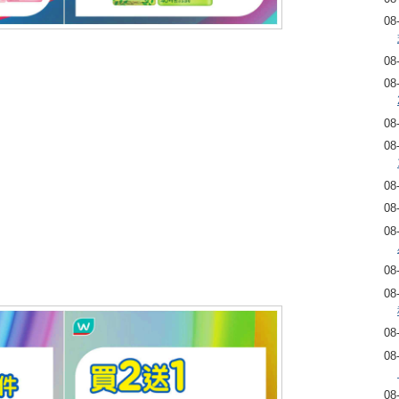
08
08
08
08
08
08
08
08
08
08
08
08
08