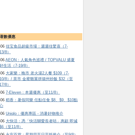
著數優惠
-06
佳宝食品超級市場：週週佳驚喜（7-
13/8）
-06
AEON：人氣角色巡禮 / TOPVALU 盛夏
好生活（7-19/8）
-06
大家樂：晚市 老火湯2人餐 $109（7-
10/8）/ 茶市 金蜜雞翼拼揚州炒飯 $32（至
17/8）
-06
7-Eleven：本週優惠（至11/8）
-06
稻香：暑假同樂 任點任食 $8、$9、$10點
心
-06
Uniqlo：優惠專區 - 消暑好物推介
-06
大快活：憑「快活關愛長者咭」惠顧 即減
$6（至11/8）
-06
永安百貨：星期四至日至抵推介（至9/8）