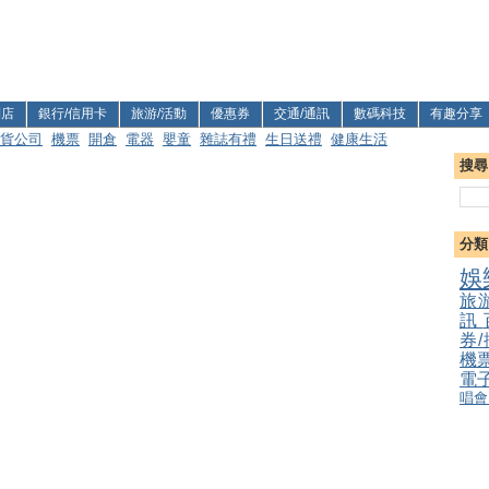
利店
銀行/信用卡
旅游/活動
優惠券
交通/通訊
數碼科技
有趣分享
貨公司
機票
開倉
電器
嬰童
雜誌有禮
生日送禮
健康生活
搜尋
分類
娛
旅
訊
券
機
電
唱