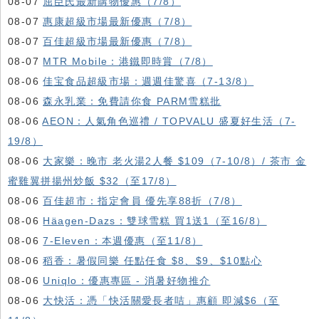
08-07
屈臣氏最新購物優惠（7/8）
08-07
惠康超級市場最新優惠（7/8）
08-07
百佳超級市場最新優惠（7/8）
08-07
MTR Mobile：港鐵即時賞（7/8）
08-06
佳宝食品超級市場：週週佳驚喜（7-13/8）
08-06
森永乳業：免費請你食 PARM雪糕批
08-06
AEON：人氣角色巡禮 / TOPVALU 盛夏好生活（7-
19/8）
08-06
大家樂：晚市 老火湯2人餐 $109（7-10/8）/ 茶市 金
蜜雞翼拼揚州炒飯 $32（至17/8）
08-06
百佳超市：指定會員 優先享88折（7/8）
08-06
Häagen-Dazs ：雙球雪糕 買1送1（至16/8）
08-06
7-Eleven：本週優惠（至11/8）
08-06
稻香：暑假同樂 任點任食 $8、$9、$10點心
08-06
Uniqlo：優惠專區 - 消暑好物推介
08-06
大快活：憑「快活關愛長者咭」惠顧 即減$6（至