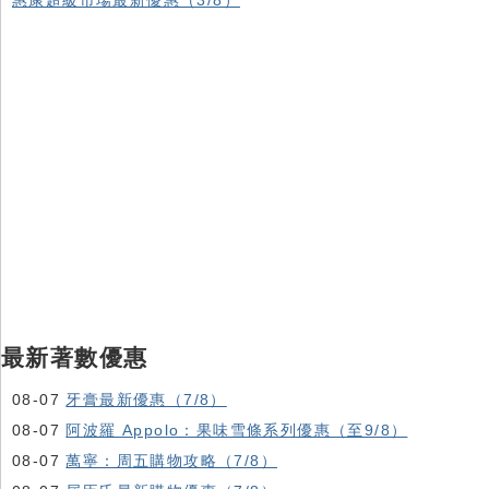
最新著數優惠
08-07
牙膏最新優惠（7/8）
08-07
阿波羅 Appolo：果味雪條系列優惠（至9/8）
08-07
萬寧：周五購物攻略（7/8）