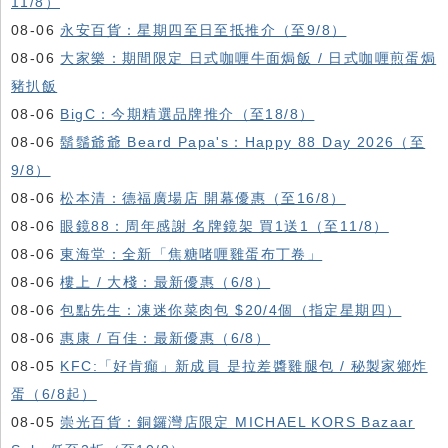
11/8）
08-06
永安百貨：星期四至日至抵推介（至9/8）
08-06
大家樂：期間限定 日式咖喱牛面焗飯 / 日式咖喱煎蛋焗
豬扒飯
08-06
BigC：今期精選品牌推介（至18/8）
08-06
鬍鬚爺爺 Beard Papa's：Happy 88 Day 2026（至
9/8）
08-06
松本清：德福廣場店 開幕優惠（至16/8）
08-06
眼鏡88：周年感謝 名牌鏡架 買1送1（至11/8）
08-06
東海堂：全新「焦糖啫喱雞蛋布丁卷」
08-06
樓上 / 大棧：最新優惠（6/8）
08-06
包點先生：凍迷你菜肉包 $20/4個（指定星期四）
08-06
惠康 / 百佳：最新優惠（6/8）
08-05
KFC:「好肯癲」新成員 是拉差醬雞腿包 / 秘製家鄉炸
蛋（6/8起）
08-05
崇光百貨：銅鑼灣店限定 MICHAEL KORS Bazaar