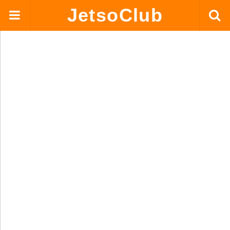
JetsoClub