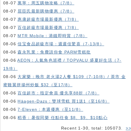
08-07
萬寧：周五購物攻略（7/8）
08-07
屈臣氏最新購物優惠（7/8）
08-07
惠康超級市場最新優惠（7/8）
08-07
百佳超級市場最新優惠（7/8）
08-07
MTR Mobile：港鐵即時賞（7/8）
08-06
佳宝食品超級市場：週週佳驚喜（7-13/8）
08-06
森永乳業：免費請你食 PARM雪糕批
08-06
AEON：人氣角色巡禮 / TOPVALU 盛夏好生活（7-
19/8）
08-06
大家樂：晚市 老火湯2人餐 $109（7-10/8）/ 茶市 金
蜜雞翼拼揚州炒飯 $32（至17/8）
08-06
百佳超市：指定會員 優先享88折（7/8）
08-06
Häagen-Dazs ：雙球雪糕 買1送1（至16/8）
08-06
7-Eleven：本週優惠（至11/8）
08-06
稻香：暑假同樂 任點任食 $8、$9、$10點心
Recent 1-30, total: 105073.
>