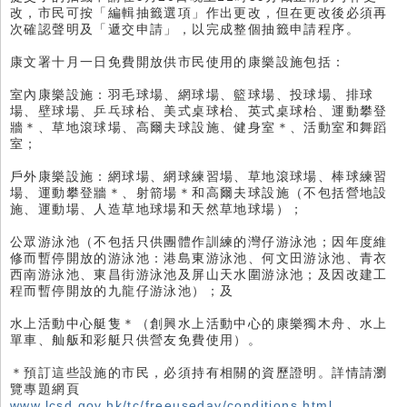
改，市民可按「編輯抽籤選項」作出更改，但在更改後必須再
次確認聲明及「遞交申請」，以完成整個抽籤申請程序。
康文署十月一日免費開放供市民使用的康樂設施包括：
室內康樂設施：羽毛球場、網球場、籃球場、投球場、排球
場、壁球場、乒乓球枱、美式桌球枱、英式桌球枱、運動攀登
牆＊、草地滾球場、高爾夫球設施、健身室＊、活動室和舞蹈
室；
戶外康樂設施：網球場、網球練習場、草地滾球場、棒球練習
場、運動攀登牆＊、射箭場＊和高爾夫球設施（不包括營地設
施、運動場、人造草地球場和天然草地球場）；
公眾游泳池（不包括只供團體作訓練的灣仔游泳池；因年度維
修而暫停開放的游泳池：港島東游泳池、何文田游泳池、青衣
西南游泳池、東昌街游泳池及屏山天水圍游泳池；及因改建工
程而暫停開放的九龍仔游泳池）；及
水上活動中心艇隻＊（創興水上活動中心的康樂獨木舟、水上
單車、舢舨和彩艇只供營友免費使用）。
＊預訂這些設施的市民，必須持有相關的資歷證明。詳情請瀏
覽專題網頁
www.lcsd.gov.hk/tc/freeuseday/conditions.html
。