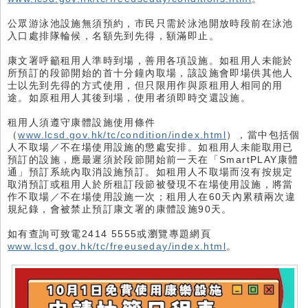
公眾游泳池設施無須預約，市民只需於泳池開放時段前在泳池
入口處排隊輪候，名額先到先得，額滿即止。
康文署呼籲租用人準時到場，善用各項設施。如租用人未能於
所預訂的段節開始的首十分鐘內取場，該設施會即場供其他人
士以先到先得的方式使用，但只限用作與原租用人相同的用
途。如原租用人其後到場，使用者須即時交還設施。
租用人須遵守康體設施使用條件
（
www.lcsd.gov.hk/tc/condition/index.html
），當中包括個
人不取場／不在場使用設施的懲處安排。如租用人未能取用已
預訂的設施，應最遲須於段節開始前一天在「SmartPLAY康體
通」預訂系統內取消設施預訂。如租用人不取場而沒有按規定
取消預訂或租用人於所租訂段節被發現不在場使用設施，將當
作不取場／不在場使用設施一次；租用人在60天內累積兩次違
規紀錄，會被禁止預訂康文署的康體設施90天。
如有查詢可致電2414 5555或瀏覽專題網頁
www.lcsd.gov.hk/tc/freeuseday/index.html
。