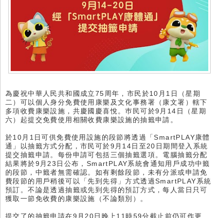
為慶祝中華人民共和國成立75周年，市民於10月1日（星期
二）可以個人身分免費使用康樂及文化事務署（康文署）轄下
多項收費康樂設施，共慶國慶喜悅。巿民可於9月14日（星期
六）起提交免費使用相關收費康樂設施的抽籤申請。
於10月1日可供免費使用設施的段節將透過「SmartPLAY康體
通」以抽籤方式分配，市民可於9月14日至20日期間登入系統
提交抽籤申請。每份申請可包括三個抽籤選項。電腦抽籤分配
結果將於9月23日公布，SmartPLAY系統會通知用戶成功中籤
的段節，中籤者無需確認。如有剩餘段節，未有分派或申請免
費段節的用戶稍後可以「先到先得」方式透過SmartPLAY系統
預訂。不論是透過抽籤或先到先得的預訂方式，每人當日只可
獲取一節免收費的康樂設施（不論類別）。
提交了的抽籤申請在9月20日晚上11時59分截止前仍可作更