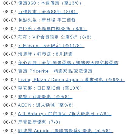
08-07
優惠360：本週優惠（至13/8）
08-07
百佳超市：全線88折（8/8）
08-07
包點先生：新登場 手工煎餅
08-07
屈臣氏：全場無門檻88折（8/8）
08-07
莎莎：VIP會員限定 全店9折（8/8）
08-07
7-Eleven：5天限定（至11/8）
08-07
海馬牌 / 軒琴居：8月精選
08-07
美心西餅：全新 鮮果蛋糕 / 蜘蛛俠天際穿梭蛋糕
08-07
實惠 Pricerite：精選家品/家電優惠
08-07
Living Plaza / Daiso Japan：週末優惠（至9/8）
08-07
聖安娜：日日至抵價（至19/8）
08-07
彩豐：迎夏優惠（至9/8）
08-07
AEON：週末勁減（至9/8）
08-07
A-1 Bakery：門市限定 7折大優惠日（7/8）
08-07
牙膏最新優惠（7/8）
08-07
阿波羅 Appolo：果味雪條系列優惠（至9/8）