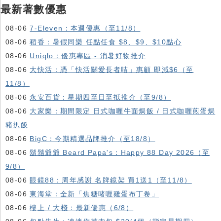
最新著數優惠
08-06
7-Eleven：本週優惠（至11/8）
08-06
稻香：暑假同樂 任點任食 $8、$9、$10點心
08-06
Uniqlo：優惠專區 - 消暑好物推介
08-06
大快活：憑「快活關愛長者咭」惠顧 即減$6（至
11/8）
08-06
永安百貨：星期四至日至抵推介（至9/8）
08-06
大家樂：期間限定 日式咖喱牛面焗飯 / 日式咖喱煎蛋焗
豬扒飯
08-06
BigC：今期精選品牌推介（至18/8）
08-06
鬍鬚爺爺 Beard Papa's：Happy 88 Day 2026（至
9/8）
08-06
眼鏡88：周年感謝 名牌鏡架 買1送1（至11/8）
08-06
東海堂：全新「焦糖啫喱雞蛋布丁卷」
08-06
樓上 / 大棧：最新優惠（6/8）