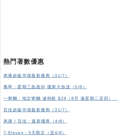
熱門著數優惠
惠康超級市場最新優惠（31/7）
萬寧：星期三氹氹你 優惠大放送（5/8）
一粥麵：指定粥麵 連熱飲 $29（8月 逢星期二至四）、
百佳超級市場最新優惠（31/7）
惠康 / 百佳：最新優惠（4/8）
7-Eleven：5天限定（至4/8）