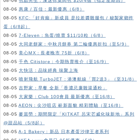
08-06
包點先生：凍迷你菜肉包 $20/4個（指定星期四）
08-06
惠康 / 百佳：最新優惠（6/8）
08-05
KFC:「好肯癲」新成員 是拉差醬雞腿包 / 秘製家鄉炸
蛋（6/8起）
08-05
7-Eleven：魚蛋/燒賣 $11/10粒（6/8）
08-05
大同老餅家：中秋月餅券 第二輪優惠折扣（至5/9）
08-05
美心MX：長者晚市 75折（6/8）
08-05
千色 Citistore：今期熱賣推介（至16/9）
08-05
大快活：品味經典 味聚上海
08-05
噴射飛航 TurboJET：港澳航線「買2送3」（至31/8）
08-05
吉野家：早餐 全新「香濃忌廉雞湯通粉」
08-05
大家樂：Club 100會員 最新優惠（至16/8）
08-05
AEON：尖沙咀店 嶄新面貌 精彩體驗（至16/8）
08-05
麥當勞：期間限定「KITKAT 呂宋芒威化味新地」系列
@甜品站（5/8起）
08-05
A-1 Bakery：新品 日本產蛋沙律王者系列