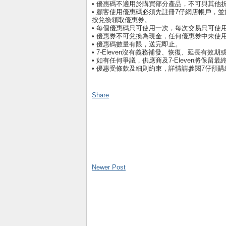
• 優惠碼不適用於購買部分產品，不可與其他
• 顧客使用優惠碼必須先註冊7仔網店帳戶，
按兌換領取優惠券。
• 每個優惠碼只可使用一次，每次交易只可使
• 優惠券不可兌換為現金，任何優惠券中未使
• 優惠碼數量有限，送完即止。
• 7-Eleven沒有義務補發、恢復、延長
• 如有任何爭議，供應商及7-Eleven將保留
• 優惠受條款及細則約束，詳情請參閱7仔預購
Share
Newer Post