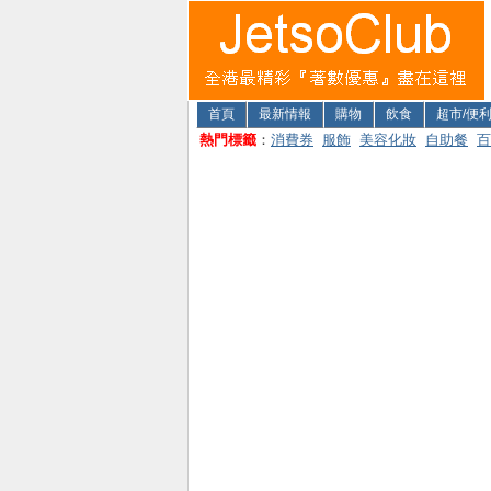
首頁
最新情報
購物
飲食
超市/便
熱門標籤
：
消費券
服飾
美容化妝
自助餐
百