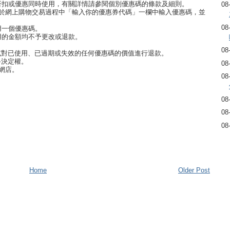
折扣或優惠同時使用，有關詳情請參閱個別優惠碼的條款及細則。
08
並於網上購物交易過程中「輸入你的優惠券代碼」一欄中輸入優惠碼，並
08
用一個優惠碼。
用的金額均不予更改或退款。
08
有效期或對已使用、已過期或失效的任何優惠碼的價值進行退款。
最終決定權。
08
網店。
08
08
08
08
Home
Older Post