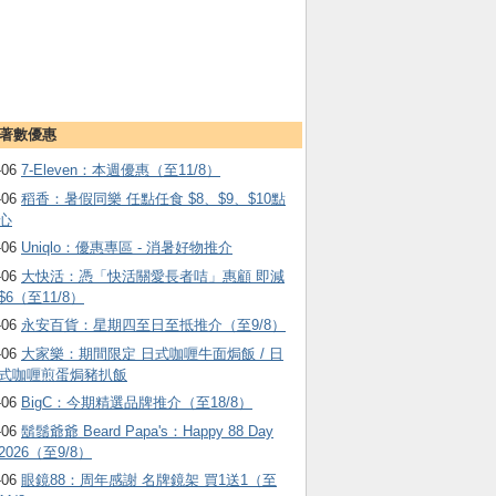
著數優惠
-06
7-Eleven：本週優惠（至11/8）
-06
稻香：暑假同樂 任點任食 $8、$9、$10點
心
-06
Uniqlo：優惠專區 - 消暑好物推介
-06
大快活：憑「快活關愛長者咭」惠顧 即減
$6（至11/8）
-06
永安百貨：星期四至日至抵推介（至9/8）
-06
大家樂：期間限定 日式咖喱牛面焗飯 / 日
式咖喱煎蛋焗豬扒飯
-06
BigC：今期精選品牌推介（至18/8）
-06
鬍鬚爺爺 Beard Papa's：Happy 88 Day
2026（至9/8）
-06
眼鏡88：周年感謝 名牌鏡架 買1送1（至