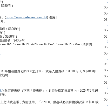
件)
280/件)
08
08
」(
https://www.7-eleven.com.hk/
) 適用】:
08
通知。
購價：$399/件)
08
/件)
價：$268/件)
08
 (預購價：$438/件)
6/iPhone 16 Plus/iPhone 16 Pro/iPhone 16 Pro Max (預購價：
08
08
/
08
08
即時扣減優惠 (滿$300之訂單)；或輸入優惠碼「7P100」可享$100即
到先得)
08
08
k/
) 限定優惠碼（下稱「優惠碼」）必須於指定推廣期內（2024年6月26
08
期作廢。
08
或以上之消費簽賬，方能使用。「7P100」優惠碼必須購物淨額滿HK$500或