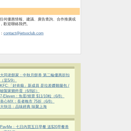
任何優惠情報、建議、廣告查詢、合作推廣或
，歡迎聯絡我們。
：
contact@jetsoclub.com
大同老餅家：中秋月餅券 第二輪優惠折扣
（至5/9）
KFC:「好肯癲」新成員 是拉差醬雞腿包 /
秘製家鄉炸蛋（6/8起）
7-Eleven：魚蛋/燒賣 $11/10粒（6/8）
美心MX：長者晚市 75折（6/8）
大快活：品味經典 味聚上海
PayMe：七日內買五日早餐 送$20早餐券