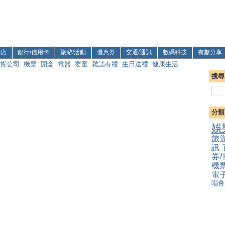
利店
銀行/信用卡
旅游/活動
優惠券
交通/通訊
數碼科技
有趣分享
貨公司
機票
開倉
電器
嬰童
雜誌有禮
生日送禮
健康生活
搜尋
分類
娛
旅
訊
券
機
電
唱