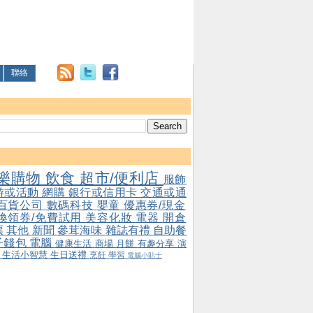
聯絡
樂購物
飲食
超市/便利店
服飾
游或活動
網購
銀行或信用卡
交通或通
百貨公司
數碼科技
嬰童
優惠券/現金
/換領券/免費試用
美容化妝
電器
開倉
票
其他
新聞
參茸海味
雜誌有禮
自助餐
子錢包
電腦
健康生活
商場
月餅
有趣分享
演
會
生活小智慧
生日送禮
烹飪
學習
電腦小貼士