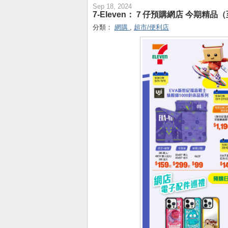
Sep 18, 2024
7-Eleven：７仔預購網店 今期精品（至
分類：
網購
,
超市/便利店