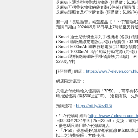
芝麻街卡通造型摺疊式購物袋 (預購價：$130/
芝麻街可摺疊衣物收納袋套裝(3件裝) (預購價：$
芝麻街護照套及行李牌套裝 (預購價：$199/件)
新一期「長駐熱賣」精選產品【「７仔預購網店
預購日期由 2024年9月18日早上7時起至另行
i-Smart 迪士尼玫瑰金系列手機掛繩 (各款) (預
i-Smart 磁吸無線充電版(共8款) (預購價：$199
i-Smart 5000mAh 磁吸行動電源(共19款)(預購
i-Smart 10000mAh 3合1磁吸行動電源 (共6款)
i-Smart透明/鏡面磁吸手機保護殼(共83款) - iPhone 1
$298起/件)
[7仔預購] 網店：
https://www.7-eleven.com.hk
網店限定優惠*：
只需於付款時輸入優惠碼「7P50」，可享有$50
時扣減優惠 (滿$500之訂單)。 (名額有限，先
預購流程：
https://bit.ly/4cz0INj
• * [7仔預購] 網店(
https://www.7-eleven.com.h
日00:00至2024年9月25日23:59 ）兌換，逾
• 優惠碼只適用於7仔預購網店。
• 「7P50」優惠碼必須購物淨額滿HK$300
以上之消費簽賬，方能使用。