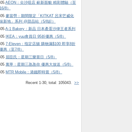
-05
AEON：尖沙咀店 嶄新面貌 精彩體驗（至
16/8）
-05
麥當勞：期間限定「KITKAT 呂宋芒威化
味新地」系列 @甜品站（5/8起）
-05
A-1 Bakery：新品 日本產蛋沙律王者系列
-05
IKEA：yuu會員日 95折優惠（5/8）
-05
7-Eleven：指定店舖 購物滿$100 即享8折
優惠（至7/8）
-05
屈臣氏：星期三樂賞日（5/8）
-05
萬寧：星期三氹氹你 優惠大放送（5/8）
-05
MTR Mobile：港鐵即時賞（5/8）
Recent 1-30, total: 105043.
>>