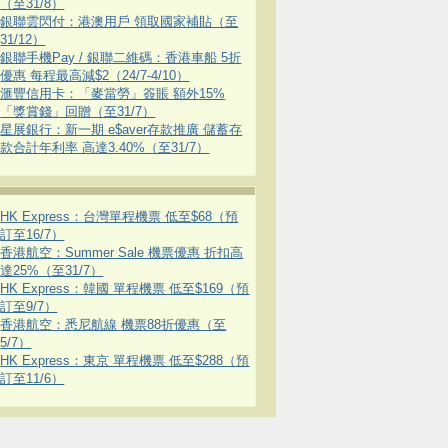
（至31/8）
銀聯雲閃付：港澳用戶 領取國家補貼（至
31/12）
銀聯手機Pay / 銀聯二維碼：香港車船 5折
優惠 每程最高減$2（24/7-4/10）
滙豐信用卡：「麥當勞」簽賬 額外15%
「獎賞錢」回贈（至31/7）
星展銀行：新一期 e$aver存款推廣 儲蓄存
款合計年利率 高達3.40%（至31/7）
HK Express：台灣單程機票 低至$68（預
訂至16/7）
香港航空：Summer Sale 機票優惠 折扣高
達25%（至31/7）
HK Express：韓國 單程機票 低至$169（預
訂至9/7）
香港航空：悉尼航線 機票88折優惠（至
5/7）
HK Express：東京 單程機票 低至$288（預
訂至11/6）