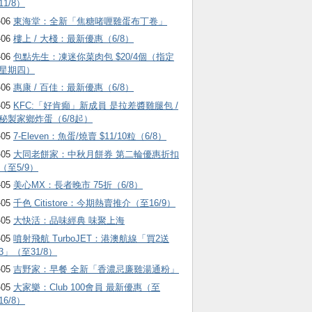
11/8）
-06
東海堂：全新「焦糖啫喱雞蛋布丁卷」
-06
樓上 / 大棧：最新優惠（6/8）
-06
包點先生：凍迷你菜肉包 $20/4個（指定
星期四）
-06
惠康 / 百佳：最新優惠（6/8）
-05
KFC:「好肯癲」新成員 是拉差醬雞腿包 /
秘製家鄉炸蛋（6/8起）
-05
7-Eleven：魚蛋/燒賣 $11/10粒（6/8）
-05
大同老餅家：中秋月餅券 第二輪優惠折扣
（至5/9）
-05
美心MX：長者晚市 75折（6/8）
-05
千色 Citistore：今期熱賣推介（至16/9）
-05
大快活：品味經典 味聚上海
-05
噴射飛航 TurboJET：港澳航線「買2送
3」（至31/8）
-05
吉野家：早餐 全新「香濃忌廉雞湯通粉」
-05
大家樂：Club 100會員 最新優惠（至
16/8）