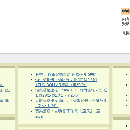
聯絡
如有
贊助
電郵
）
稻香： 宵夜火鍋自助 任飲任食 $98起
恒生信用卡：酒店自助餐 買1送1 / $1
8）
+FUN DOLLAR優惠（至30/9）
體驗（至
港島香格里拉：cafe TOO 快閃優惠 - 買1送
1/買2送2/買2送1（至26/6）
即享8折
九龍香格里拉酒店：「香聚麵包」午餐放題
（27/3-12/4）
百樂酒店：自助餐/下午茶 低至5折（至
28/2）