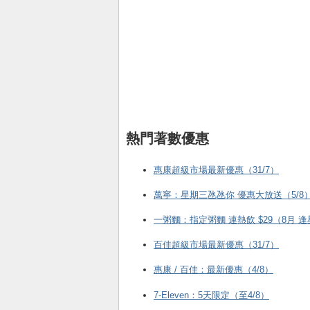
熱門著數優惠
惠康超級市場最新優惠（31/7）
萬寧：星期三氹氹你 優惠大放送（5/8
一粥麵：指定粥麵 連熱飲 $29（8月 
百佳超級市場最新優惠（31/7）
惠康 / 百佳：最新優惠（4/8）
7-Eleven：5天限定（至4/8）