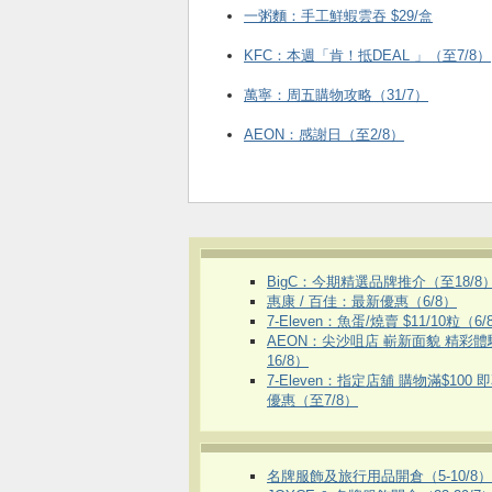
一粥麵：手工鮮蝦雲吞 $29/盒
KFC ：本週「肯！抵DEAL 」（至7/8）
萬寧：周五購物攻略（31/7）
AEON：感謝日（至2/8）
BigC：今期精選品牌推介（至18/8
惠康 / 百佳：最新優惠（6/8）
7-Eleven：魚蛋/燒賣 $11/10粒（6/
AEON：尖沙咀店 嶄新面貌 精彩
16/8）
7-Eleven：指定店舖 購物滿$100 
優惠（至7/8）
名牌服飾及旅行用品開倉（5-10/8）