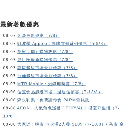
最新著數優惠
08-07
牙膏最新優惠（7/8）
08-07
阿波羅 Appolo：果味雪條系列優惠（至9/8）
08-07
萬寧：周五購物攻略（7/8）
08-07
屈臣氏最新購物優惠（7/8）
08-07
惠康超級市場最新優惠（7/8）
08-07
百佳超級市場最新優惠（7/8）
08-07
MTR Mobile：港鐵即時賞（7/8）
08-06
佳宝食品超級市場：週週佳驚喜（7-13/8）
08-06
森永乳業：免費請你食 PARM雪糕批
08-06
AEON：人氣角色巡禮 / TOPVALU 盛夏好生活（7-
19/8）
08-06
大家樂：晚市 老火湯2人餐 $109（7-10/8）/ 茶市 金