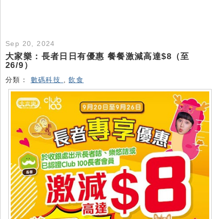
Sep 20, 2024
大家樂：長者日日有優惠 餐餐激減高達$8（至
26/9）
分類：
數碼科技
,
飲食