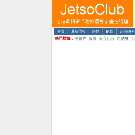
首頁
最新情報
購物
飲食
超市/便
熱門標籤
：
消費券
服飾
美容化妝
自助餐
百