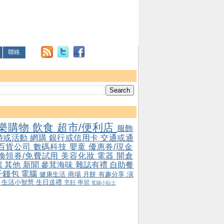
聯絡
樂購物
飲食
超市/便利店
服飾
游或活動
網購
銀行或信用卡
交通或通
百貨公司
數碼科技
嬰童
優惠券/現金
/換領券/免費試用
美容化妝
電器
開倉
票
其他
新聞
參茸海味
雜誌有禮
自助餐
子錢包
電腦
健康生活
商場
月餅
有趣分享
演
會
生活小智慧
生日送禮
烹飪
學習
電腦小貼士