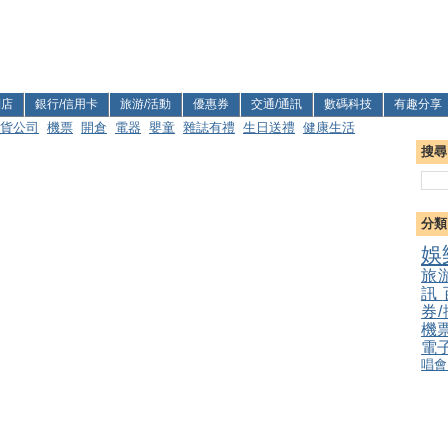
利店
銀行/信用卡
旅游/活動
優惠券
交通/通訊
數碼科技
有趣分享
貨公司
機票
開倉
電器
嬰童
雜誌有禮
生日送禮
健康生活
搜尋
分類
娛
旅
訊
券
機
電
唱