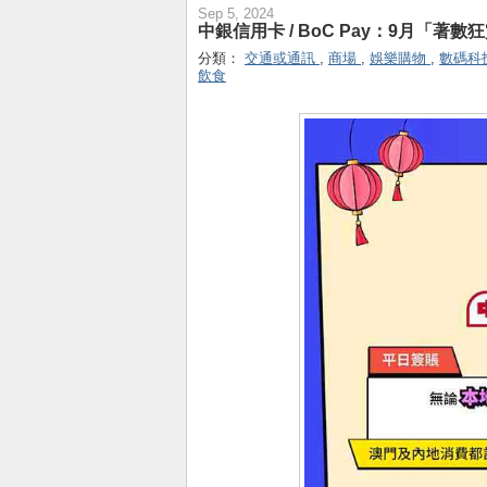
Sep 5, 2024
中銀信用卡 / BoC Pay：9月「著數
分類：
交通或通訊
,
商場
,
娛樂購物
,
數碼科
飲食