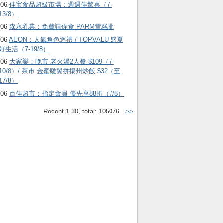
-06
佳宝食品超級市場：週週佳驚喜（7-
13/8）
-06
森永乳業：免費請你食 PARM雪糕批
-06
AEON：人氣角色巡禮 / TOPVALU 盛夏
好生活（7-19/8）
-06
大家樂：晚市 老火湯2人餐 $109（7-
10/8）/ 茶市 金蜜雞翼拼揚州炒飯 $32（至
17/8）
-06
百佳超市：指定會員 優先享88折（7/8）
Recent 1-30, total: 105076.
>>