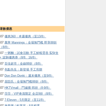
著數優惠
-07
優惠360：本週優惠（至13/8）
-07
萬寧 Mannings：全場無門檻 即享88折
（8/8）
-07
一粥麵：試食活動 手工鮮蝦雲吞 $29/盒
+ 送$6優惠券（8/8、16/8）
-07
百佳超市：全線88折（8/8）
-07
包點先生：新登場 手工煎餅
-07
Don Don Donki：週末優惠（至9/8）
-07
屈臣氏：全場無門檻88折（8/8）
-07
HKTVmall ：鬥減價 85折（8-9/8）
-07
莎莎：VIP會員限定 全店9折（8/8）
-07
7-Eleven：5天限定（至11/8）
-07
海馬牌 / 軒琴居：8月精選