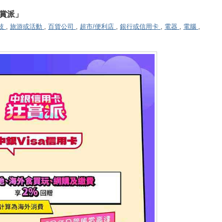
狂賞派」
技
,
旅游或活動
,
百貨公司
,
超市/便利店
,
銀行或信用卡
,
電器
,
電腦
,