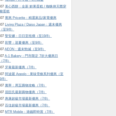
-07
美心西餅：全新 鮮果蛋糕 / 蜘蛛俠天際穿
梭蛋糕
-07
實惠 Pricerite：精選家品/家電優惠
-07
Living Plaza / Daiso Japan：週末優惠
（至9/8）
-07
聖安娜：日日至抵價（至19/8）
-07
彩豐：迎夏優惠（至9/8）
-07
AEON：週末勁減（至9/8）
-07
A-1 Bakery：門市限定 7折大優惠日
（7/8）
-07
牙膏最新優惠（7/8）
-07
阿波羅 Appolo：果味雪條系列優惠（至
9/8）
-07
萬寧：周五購物攻略（7/8）
-07
屈臣氏最新購物優惠（7/8）
-07
惠康超級市場最新優惠（7/8）
-07
百佳超級市場最新優惠（7/8）
-07
MTR Mobile：港鐵即時賞（7/8）