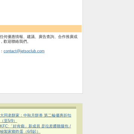
任何優惠情報、建議、廣告查詢、合作推廣或
，歡迎聯絡我們。
：
contact@jetsoclub.com
大同老餅家：中秋月餅券 第二輪優惠折扣
（至5/9）
KFC:「好肯癲」新成員 是拉差醬雞腿包 /
秘製家鄉炸蛋（6/8起）