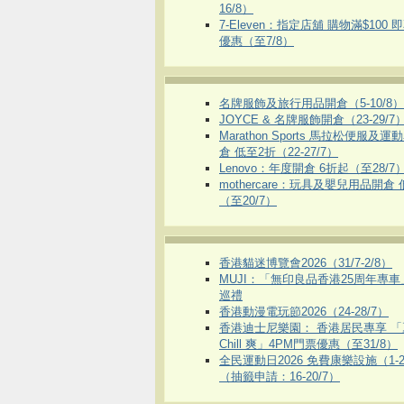
16/8）
7-Eleven：指定店舖 購物滿$100 
優惠（至7/8）
名牌服飾及旅行用品開倉（5-10/8）
JOYCE & 名牌服飾開倉（23-29/7
Marathon Sports 馬拉松便服及
倉 低至2折（22-27/7）
Lenovo：年度開倉 6折起（至28/7
mothercare：玩具及嬰兒用品開倉
（至20/7）
香港貓迷博覽會2026（31/7-2/8）
MUJI：「無印良品香港25周年專
巡禮
香港動漫電玩節2026（24-28/7）
香港迪士尼樂園： 香港居民專享 「
Chill 爽」4PM門票優惠（至31/8）
全民運動日2026 免費康樂設施（1-2
（抽籤申請：16-20/7）