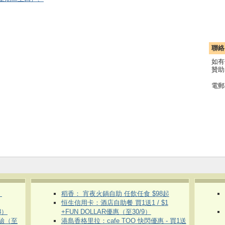
聯絡
如有
贊助
電郵
）
稻香： 宵夜火鍋自助 任飲任食 $98起
恒生信用卡：酒店自助餐 買1送1 / $1
8）
+FUN DOLLAR優惠（至30/9）
體驗（至
港島香格里拉：cafe TOO 快閃優惠 - 買1送