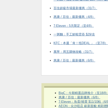
百佳超級市場最新優惠（31/7）
惠康 / 百佳：最新優惠（4/8）
7-Eleven：5天限定（至4/8）
一粥麵：手工鮮蝦雲吞 $29/盒
KFC ：本週「肯！抵DEAL 」（至7/8）
萬寧：周五購物攻略（31/7）
惠康 / 百佳：最新優惠（6/8）
BigC：今期精選品牌推介（至18/8
惠康 / 百佳：最新優惠（6/8）
7-Eleven：魚蛋/燒賣 $11/10粒（6/
AEON：尖沙咀店 嶄新面貌 精彩