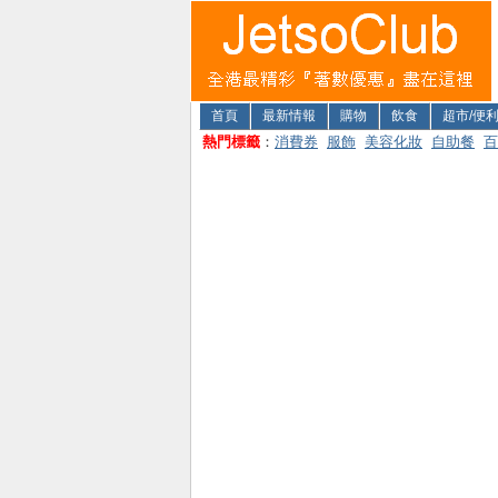
首頁
最新情報
購物
飲食
超市/便
熱門標籤
：
消費券
服飾
美容化妝
自助餐
百