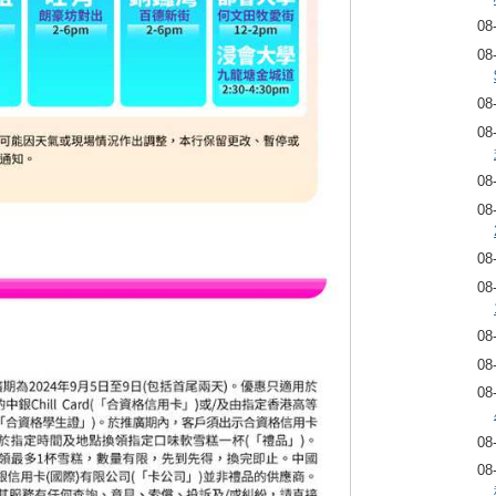
08
08
08
08
08
08
08
08
08
08
08
08
08