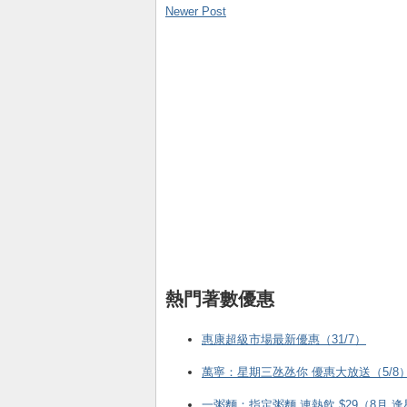
Newer Post
熱門著數優惠
惠康超級市場最新優惠（31/7）
萬寧：星期三氹氹你 優惠大放送（5/8
一粥麵：指定粥麵 連熱飲 $29（8月 