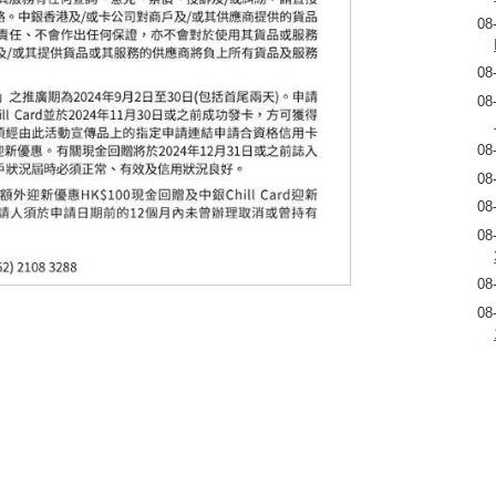
08
08
08
08
08
08
08
08
08