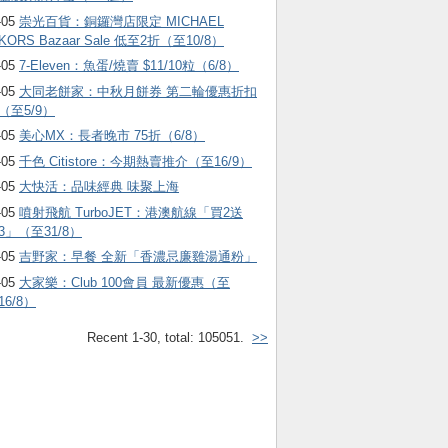
-05
崇光百貨：銅鑼灣店限定 MICHAEL
KORS Bazaar Sale 低至2折（至10/8）
-05
7-Eleven：魚蛋/燒賣 $11/10粒（6/8）
-05
大同老餅家：中秋月餅券 第二輪優惠折扣
（至5/9）
-05
美心MX：長者晚市 75折（6/8）
-05
千色 Citistore：今期熱賣推介（至16/9）
-05
大快活：品味經典 味聚上海
-05
噴射飛航 TurboJET：港澳航線「買2送
3」（至31/8）
-05
吉野家：早餐 全新「香濃忌廉雞湯通粉」
-05
大家樂：Club 100會員 最新優惠（至
16/8）
Recent 1-30, total: 105051.
>>