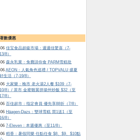
著數優惠
-06
佳宝食品超級市場：週週佳驚喜（7-
13/8）
-06
森永乳業：免費請你食 PARM雪糕批
-06
AEON：人氣角色巡禮 / TOPVALU 盛夏
好生活（7-19/8）
-06
大家樂：晚市 老火湯2人餐 $109（7-
10/8）/ 茶市 金蜜雞翼拼揚州炒飯 $32（至
17/8）
-06
百佳超市：指定會員 優先享88折（7/8）
-06
Häagen-Dazs ：雙球雪糕 買1送1（至
16/8）
-06
7-Eleven：本週優惠（至11/8）
-06
稻香：暑假同樂 任點任食 $8、$9、$10點
心