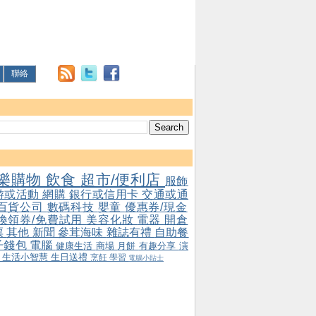
聯絡
樂購物
飲食
超市/便利店
服飾
游或活動
網購
銀行或信用卡
交通或通
百貨公司
數碼科技
嬰童
優惠券/現金
/換領券/免費試用
美容化妝
電器
開倉
票
其他
新聞
參茸海味
雜誌有禮
自助餐
子錢包
電腦
健康生活
商場
月餅
有趣分享
演
會
生活小智慧
生日送禮
烹飪
學習
電腦小貼士