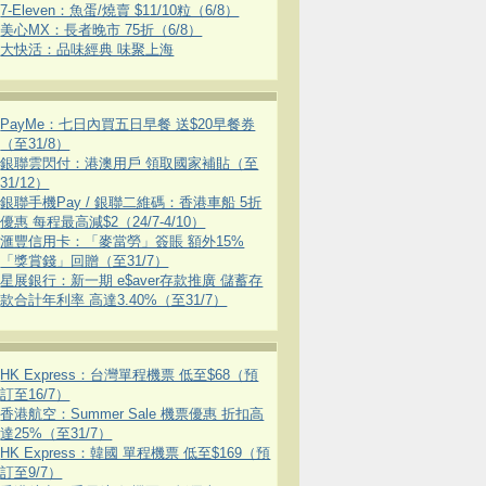
7-Eleven：魚蛋/燒賣 $11/10粒（6/8）
美心MX：長者晚市 75折（6/8）
大快活：品味經典 味聚上海
PayMe：七日內買五日早餐 送$20早餐券
（至31/8）
銀聯雲閃付：港澳用戶 領取國家補貼（至
31/12）
銀聯手機Pay / 銀聯二維碼：香港車船 5折
優惠 每程最高減$2（24/7-4/10）
滙豐信用卡：「麥當勞」簽賬 額外15%
「獎賞錢」回贈（至31/7）
星展銀行：新一期 e$aver存款推廣 儲蓄存
款合計年利率 高達3.40%（至31/7）
HK Express：台灣單程機票 低至$68（預
訂至16/7）
香港航空：Summer Sale 機票優惠 折扣高
達25%（至31/7）
HK Express：韓國 單程機票 低至$169（預
訂至9/7）