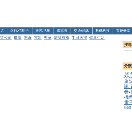
利店
銀行/信用卡
旅游/活動
優惠券
交通/通訊
數碼科技
有趣分享
貨公司
機票
開倉
電器
嬰童
雜誌有禮
生日送禮
健康生活
搜尋
分類
娛
旅
訊
券
機
電
唱