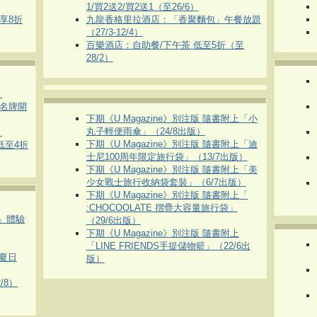
1/買2送2/買2送1（至26/6）
即享8折
九龍香格里拉酒店：「香聚麵包」午餐放題
（27/3-12/4）
百樂酒店：自助餐/下午茶 低至5折（至
28/2）
）
運動名牌開
下期《U Magazine》別注版 隨書附上「小
丸子輕便雨傘」（24/8出版）
）
下期《U Magazine》別注版 隨書附上「迪
 低至4折
士尼100周年限定旅行袋」（13/7出版）
下期《U Magazine》別注版 隨書附上「美
少女戰士旅行收納袋套裝」（6/7出版）
下期《U Magazine》別注版 隨書附上「
:CHOCOOLATE 摺疊大容量旅行袋」
車」體驗
（29/6出版）
下期《U Magazine》別注版 隨書附上
「LINE FRIENDS手提儲物籃」（22/6出
夏日
版）
/8）