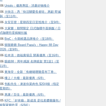
-06
Uniqlo：優惠專區 - 消暑好物推介
-06
大快活：憑「快活關愛長者咭」惠顧 即減
$6（至11/8）
-06
永安百貨：星期四至日至抵推介（至9/8）
-06
大家樂：期間限定 日式咖喱牛面焗飯 / 日
式咖喱煎蛋焗豬扒飯
-06
BigC：今期精選品牌推介（至18/8）
-06
鬍鬚爺爺 Beard Papa's：Happy 88 Day
2026（至9/8）
-06
松本清：德福廣場店 開幕優惠（至16/8）
-06
眼鏡88：周年感謝 名牌鏡架 買1送1（至
11/8）
-06
東海堂：全新「焦糖啫喱雞蛋布丁卷」
-06
樓上 / 大棧：最新優惠（6/8）
-06
包點先生：凍迷你菜肉包 $20/4個（指定
星期四）
-06
惠康 / 百佳：最新優惠（6/8）
-05
KFC:「好肯癲」新成員 是拉差醬雞腿包 /
秘製家鄉炸蛋（6/8起）