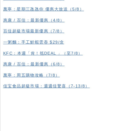
萬寧：星期三氹氹你 優惠大放送（5/8）
惠康 / 百佳：最新優惠（4/8）
百佳超級市場最新優惠（7/8）
一粥麵：手工鮮蝦雲吞 $29/盒
KFC ：本週「肯！抵DEAL 」（至7/8）
惠康 / 百佳：最新優惠（6/8）
萬寧：周五購物攻略（7/8）
佳宝食品超級市場：週週佳驚喜（7-13/8）