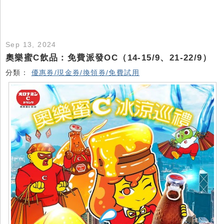
Sep 13, 2024
奧樂蜜C飲品：免費派發OC（14-15/9、21-22/9）
分類：
優惠券/現金券/換領券/免費試用