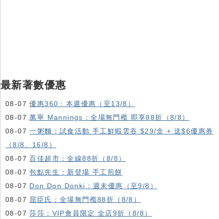
最新著數優惠
08-07
優惠360：本週優惠（至13/8）
08-07
萬寧 Mannings：全場無門檻 即享88折（8/8）
08-07
一粥麵：試食活動 手工鮮蝦雲吞 $29/盒 + 送$6優惠券
（8/8、16/8）
08-07
百佳超市：全線88折（8/8）
08-07
包點先生：新登場 手工煎餅
08-07
Don Don Donki：週末優惠（至9/8）
08-07
屈臣氏：全場無門檻88折（8/8）
08-07
莎莎：VIP會員限定 全店9折（8/8）