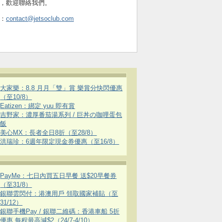
，歡迎聯絡我們。
：
contact@jetsoclub.com
大家樂：8.8 月月「雙」賞 樂賞分快閃優惠
（至10/8）
Eatizen：綁定 yuu 即有賞
吉野家：濃厚番茄湯系列 / 巨丼の咖哩蛋包
飯
美心MX：長者全日8折（至28/8）
洪瑞珍：6週年限定現金券優惠（至16/8）
PayMe：七日內買五日早餐 送$20早餐券
（至31/8）
銀聯雲閃付：港澳用戶 領取國家補貼（至
31/12）
銀聯手機Pay / 銀聯二維碼：香港車船 5折
優惠 每程最高減$2（24/7-4/10）