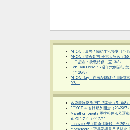
AEON：夏祭 / 簡約生活提案（至19
AEON：黃金朝市 優惠大放送（9/8
一田超市：挑戰特價（至13/8）
Don Don Donki：7週年大創業祭 
（至16/8）
AEON Day：自家品牌商品 8折優
9/8）
名牌服飾及旅行用品開倉（5-10/8）
JOYCE & 名牌服飾開倉（23-29/7
Marathon Sports 馬拉松便服及
倉 低至2折（22-27/7）
Lenovo：年度開倉 6折起（至28/7
mothercare：玩具及嬰兒用品開倉