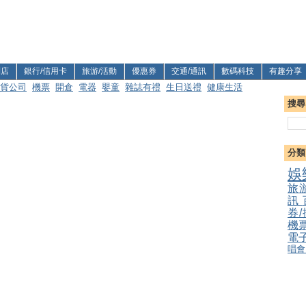
利店
銀行/信用卡
旅游/活動
優惠券
交通/通訊
數碼科技
有趣分享
貨公司
機票
開倉
電器
嬰童
雜誌有禮
生日送禮
健康生活
搜尋
分類
娛
旅
訊
券
機
電
唱