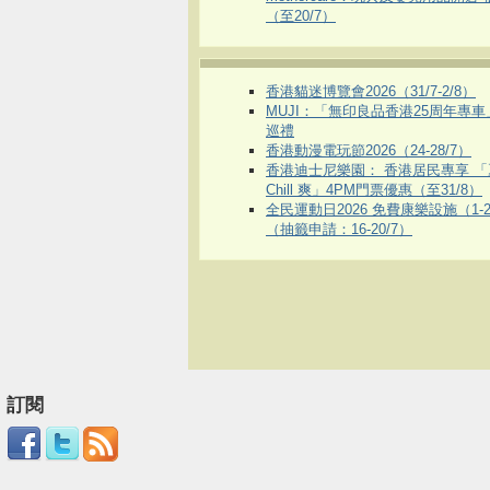
（至20/7）
香港貓迷博覽會2026（31/7-2/8）
MUJI：「無印良品香港25周年專
巡禮
香港動漫電玩節2026（24-28/7）
香港迪士尼樂園： 香港居民專享 「
Chill 爽」4PM門票優惠（至31/8）
全民運動日2026 免費康樂設施（1-2
（抽籤申請：16-20/7）
訂閱