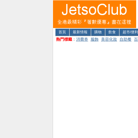
首頁
最新情報
購物
飲食
超市/便
熱門標籤
：
消費券
服飾
美容化妝
自助餐
百