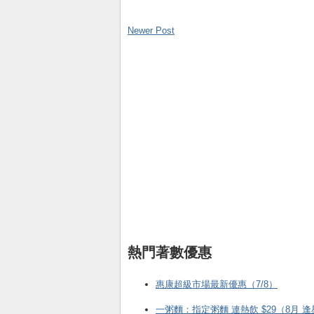
Newer Post
熱門著數優惠
惠康超級市場最新優惠（7/8）
一粥麵：指定粥麵 連熱飲 $29（8月 