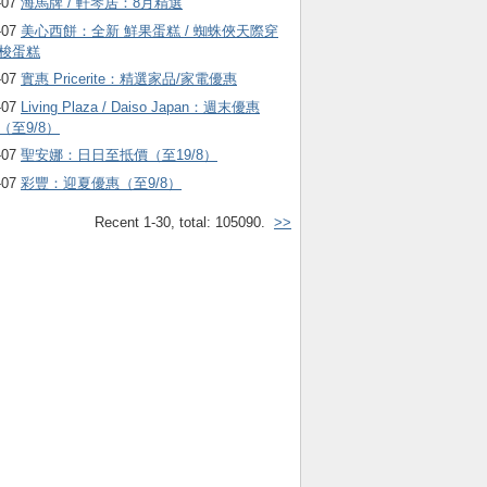
-07
海馬牌 / 軒琴居：8月精選
-07
美心西餅：全新 鮮果蛋糕 / 蜘蛛俠天際穿
梭蛋糕
-07
實惠 Pricerite：精選家品/家電優惠
-07
Living Plaza / Daiso Japan：週末優惠
（至9/8）
-07
聖安娜：日日至抵價（至19/8）
-07
彩豐：迎夏優惠（至9/8）
Recent 1-30, total: 105090.
>>