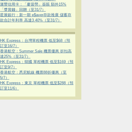
滙豐信用卡：「麥當勞」簽賬 額外15%
「獎賞錢」回贈（至31/7）
星展銀行：新一期 e$aver存款推廣 儲蓄存
款合計年利率 高達3.40%（至31/7）
HK Express：台灣單程機票 低至$68（預
訂至16/7）
香港航空：Summer Sale 機票優惠 折扣高
達25%（至31/7）
HK Express：韓國 單程機票 低至$169（預
訂至9/7）
香港航空：悉尼航線 機票88折優惠（至
5/7）
HK Express：東京 單程機票 低至$288（預
訂至11/6）