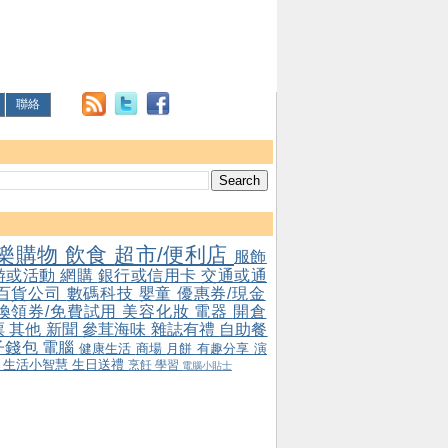
聯絡
樂購物
飲食
超市/便利店
服飾
游或活動
網購
銀行或信用卡
交通或通
百貨公司
數碼科技
嬰童
優惠券/現金
/換領券/免費試用
美容化妝
電器
開倉
票
其他
新聞
參茸海味
雜誌有禮
自助餐
子錢包
電腦
健康生活
商場
月餅
有趣分享
演
會
生活小智慧
生日送禮
烹飪
學習
電腦小貼士