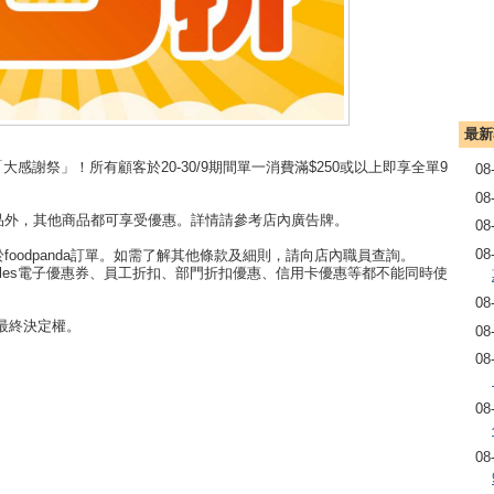
最新
出「大感謝祭」！所有顧客於20-30/9期間單一消費滿$250或以上即享全單9
08
08
品外，其他商品都可享受優惠。詳情請參考店內廣告牌。
08
08
foodpanda訂單。如需了解其他條款及細則，請向店內職員查詢。
iles電子優惠券、員工折扣、部門折扣優惠、信用卡優惠等都不能同時使
08
留最終決定權。
08
08
08
08