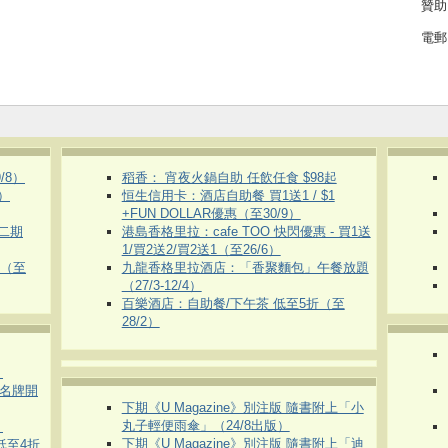
贊助
電郵
/8）
稻香： 宵夜火鍋自助 任飲任食 $98起
）
恒生信用卡：酒店自助餐 買1送1 / $1
+FUN DOLLAR優惠（至30/9）
第二期
港島香格里拉：cafe TOO 快閃優惠 - 買1送
1/買2送2/買2送1（至26/6）
惠（至
九龍香格里拉酒店：「香聚麵包」午餐放題
（27/3-12/4）
百樂酒店：自助餐/下午茶 低至5折（至
28/2）
）
運動名牌開
下期《U Magazine》別注版 隨書附上「小
丸子輕便雨傘」（24/8出版）
）
下期《U Magazine》別注版 隨書附上「迪
 低至4折