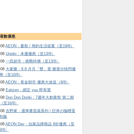
著數優惠
-08
AEON：夏祭 / 簡約生活提案（至19/8）
-08
Uniqlo：本週優惠（至13/8）
-08
一田超市：挑戰特價（至13/8）
-08
大家樂：8.8 月月「雙」賞 樂賞分快閃優
惠（至10/8）
-08
AEON：黃金朝市 優惠大放送（9/8）
-08
Eatizen：綁定 yuu 即有賞
-08
Don Don Donki：7週年大創業祭 第二期
（至16/8）
-08
吉野家：濃厚番茄湯系列 / 巨丼の咖哩蛋
包飯
-08
AEON Day：自家品牌商品 8折優惠（至
9/8）