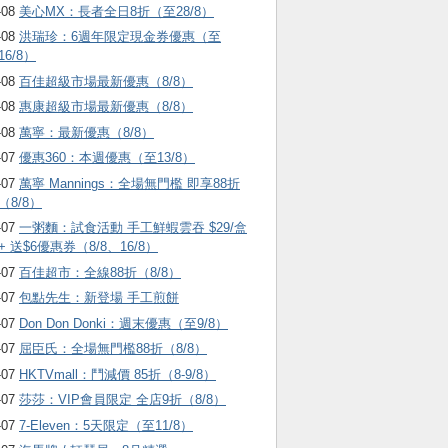
-08
美心MX：長者全日8折（至28/8）
-08
洪瑞珍：6週年限定現金券優惠（至
16/8）
-08
百佳超級市場最新優惠（8/8）
-08
惠康超級市場最新優惠（8/8）
-08
萬寧：最新優惠（8/8）
-07
優惠360：本週優惠（至13/8）
-07
萬寧 Mannings：全場無門檻 即享88折
（8/8）
-07
一粥麵：試食活動 手工鮮蝦雲吞 $29/盒
+ 送$6優惠券（8/8、16/8）
-07
百佳超市：全線88折（8/8）
-07
包點先生：新登場 手工煎餅
-07
Don Don Donki：週末優惠（至9/8）
-07
屈臣氏：全場無門檻88折（8/8）
-07
HKTVmall ：鬥減價 85折（8-9/8）
-07
莎莎：VIP會員限定 全店9折（8/8）
-07
7-Eleven：5天限定（至11/8）