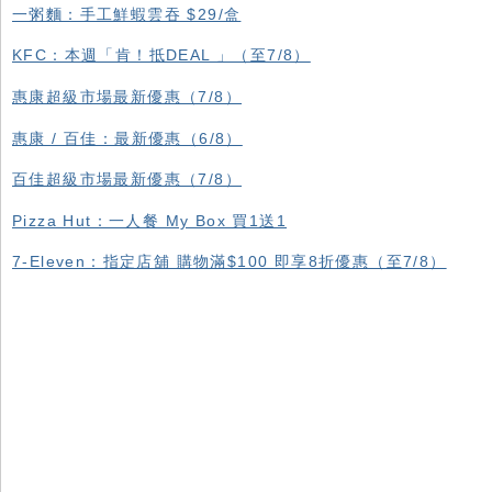
一粥麵：手工鮮蝦雲吞 $29/盒
KFC ：本週「肯！抵DEAL 」（至7/8）
惠康超級市場最新優惠（7/8）
惠康 / 百佳：最新優惠（6/8）
百佳超級市場最新優惠（7/8）
Pizza Hut：一人餐 My Box 買1送1
7-Eleven：指定店舖 購物滿$100 即享8折優惠（至7/8）