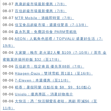
08-07
惠康超級市場最新優惠（7/8）
08-07
百佳超級市場最新優惠（7/8）
08-07
MTR Mobile：港鐵即時賞（7/8）
08-06
佳宝食品超級市場：週週佳驚喜（7-13/8）
08-06
森永乳業：免費請你食 PARM雪糕批
08-06
AEON：人氣角色巡禮 / TOPVALU 盛夏好生活（7-
19/8）
08-06
大家樂：晚市 老火湯2人餐 $109（7-10/8）/ 茶市 金
蜜雞翼拼揚州炒飯 $32（至17/8）
08-06
百佳超市：指定會員 優先享88折（7/8）
08-06
Häagen-Dazs ：雙球雪糕 買1送1（至16/8）
08-06
7-Eleven：本週優惠（至11/8）
08-06
稻香：暑假同樂 任點任食 $8、$9、$10點心
08-06
Uniqlo：優惠專區 - 消暑好物推介
08-06
大快活：憑「快活關愛長者咭」惠顧 即減$6（至
11/8）