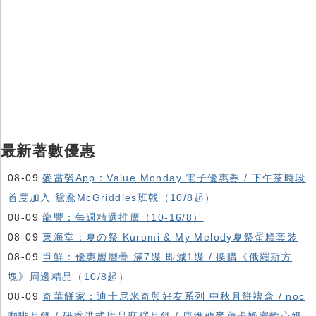
最新著數優惠
08-09
麥當勞App：Value Monday 電子優惠券 / 下午茶時段
首度加入 鴛鴦McGriddles班戟（10/8起）
08-09
龍豐：每週精選推廣（10-16/8）
08-09
東海堂：夏の祭 Kuromi & My Melody夏祭蛋糕套裝
08-09
爭鮮：優惠層層疊 滿7碟 即減1碟 / 換購《俄羅斯方
塊》周邊精品（10/8起）
08-09
奇華餅家：迪士尼米奇與好友系列 中秋月餅禮盒 / noc
咖啡月餅 / 研香港式甜品麻糬月餅 / 康維他麥蘆卡蜂蜜軟心奶