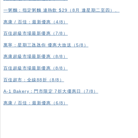
一粥麵：指定粥麵 連熱飲 $29（8月 逢星期二至四）、
惠康 / 百佳：最新優惠（4/8）
百佳超級市場最新優惠（7/8）
萬寧：星期三氹氹你 優惠大放送（5/8）
惠康超級市場最新優惠（8/8）
百佳超級市場最新優惠（8/8）
百佳超市：全線88折（8/8）
A-1 Bakery：門市限定 7折大優惠日（7/8）
惠康 / 百佳：最新優惠（6/8）