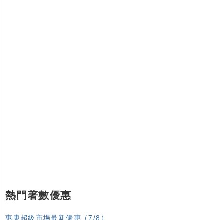
熱門著數優惠
惠康超級市場最新優惠（7/8）