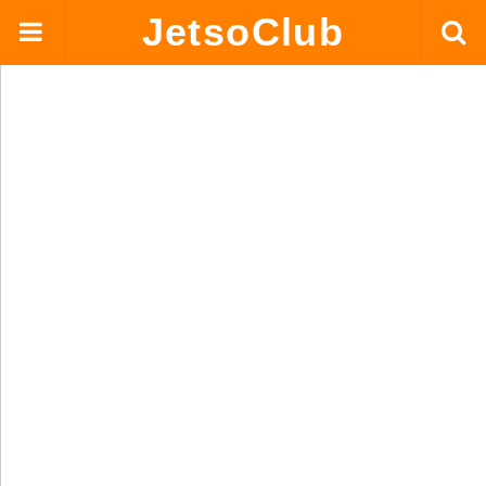
JetsoClub