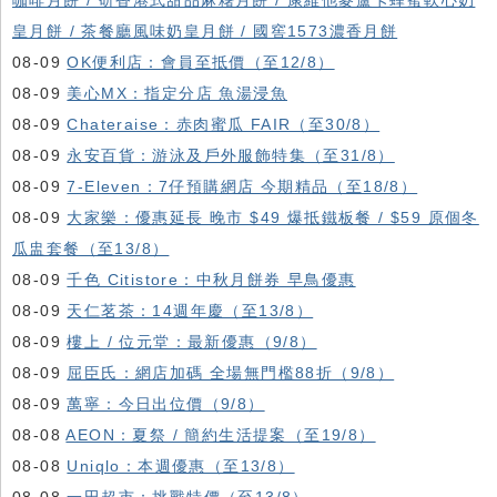
皇月餅 / 茶餐廳風味奶皇月餅 / 國窖1573濃香月餅
08-09
OK便利店：會員至抵價（至12/8）
08-09
美心MX：指定分店 魚湯浸魚
08-09
Chateraise：赤肉蜜瓜 FAIR（至30/8）
08-09
永安百貨：游泳及戶外服飾特集（至31/8）
08-09
7-Eleven：7仔預購網店 今期精品（至18/8）
08-09
大家樂：優惠延長 晚市 $49 爆抵鐵板餐 / $59 原個冬
瓜盅套餐（至13/8）
08-09
千色 Citistore：中秋月餅券 早鳥優惠
08-09
天仁茗茶：14週年慶（至13/8）
08-09
樓上 / 位元堂：最新優惠（9/8）
08-09
屈臣氏：網店加碼 全場無門檻88折（9/8）
08-09
萬寧：今日出位價（9/8）
08-08
AEON：夏祭 / 簡約生活提案（至19/8）
08-08
Uniqlo：本週優惠（至13/8）
08-08
一田超市：挑戰特價（至13/8）