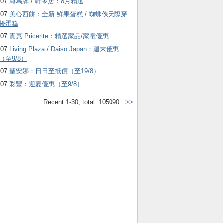
-07
海馬牌 / 軒琴居：8月精選
-07
美心西餅：全新 鮮果蛋糕 / 蜘蛛俠天際穿
梭蛋糕
-07
實惠 Pricerite：精選家品/家電優惠
-07
Living Plaza / Daiso Japan：週末優惠
（至9/8）
-07
聖安娜：日日至抵價（至19/8）
-07
彩豐：迎夏優惠（至9/8）
Recent 1-30, total: 105090.
>>