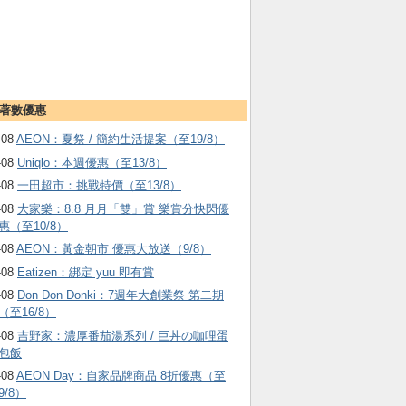
著數優惠
-08
AEON：夏祭 / 簡約生活提案（至19/8）
-08
Uniqlo：本週優惠（至13/8）
-08
一田超市：挑戰特價（至13/8）
-08
大家樂：8.8 月月「雙」賞 樂賞分快閃優
惠（至10/8）
-08
AEON：黃金朝市 優惠大放送（9/8）
-08
Eatizen：綁定 yuu 即有賞
-08
Don Don Donki：7週年大創業祭 第二期
（至16/8）
-08
吉野家：濃厚番茄湯系列 / 巨丼の咖哩蛋
包飯
-08
AEON Day：自家品牌商品 8折優惠（至
9/8）