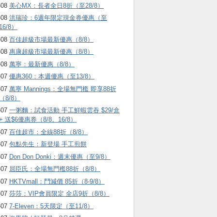
-08
美心MX：長者全日8折（至28/8）
-08
洪瑞珍：6週年限定現金券優惠（至
16/8）
-08
百佳超級市場最新優惠（8/8）
-08
惠康超級市場最新優惠（8/8）
-08
萬寧：最新優惠（8/8）
-07
優惠360：本週優惠（至13/8）
-07
萬寧 Mannings：全場無門檻 即享88折
（8/8）
-07
一粥麵：試食活動 手工鮮蝦雲吞 $29/盒
+ 送$6優惠券（8/8、16/8）
-07
百佳超市：全線88折（8/8）
-07
包點先生：新登場 手工煎餅
-07
Don Don Donki：週末優惠（至9/8）
-07
屈臣氏：全場無門檻88折（8/8）
-07
HKTVmall ：鬥減價 85折（8-9/8）
-07
莎莎：VIP會員限定 全店9折（8/8）
-07
7-Eleven：5天限定（至11/8）