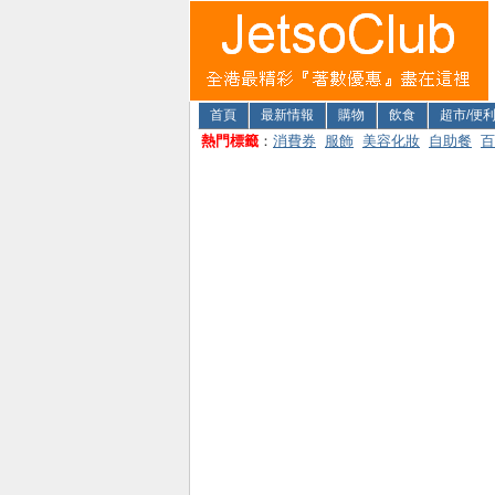
首頁
最新情報
購物
飲食
超市/便
熱門標籤
：
消費券
服飾
美容化妝
自助餐
百