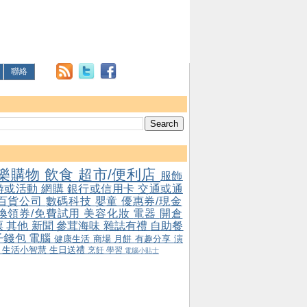
聯絡
樂購物
飲食
超市/便利店
服飾
游或活動
網購
銀行或信用卡
交通或通
百貨公司
數碼科技
嬰童
優惠券/現金
/換領券/免費試用
美容化妝
電器
開倉
票
其他
新聞
參茸海味
雜誌有禮
自助餐
子錢包
電腦
健康生活
商場
月餅
有趣分享
演
會
生活小智慧
生日送禮
烹飪
學習
電腦小貼士