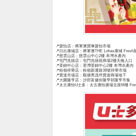
📍茵怡店：將軍澳寶琳茵怡市場
📍日出康城店：將軍澳THE Lohas康城 Fres
📍慈雲山店：慈雲山中心2樓 本灣水產內
📍屯門兆禧店：屯門兆禧苑商場2樓天橋入口
📍荃錦中心店：荃灣荃錦中心2樓 本灣水產內
📍粉嶺祥華店：粉嶺新運路38號祥華市場
📍寶達市場店：觀塘秀茂坪寶達商場地下
📍大圍隆亨店：沙田富健街隆亨邨隆亨市集
📍太古康怡U士多：太古康怡廣場北座M樓 Fre