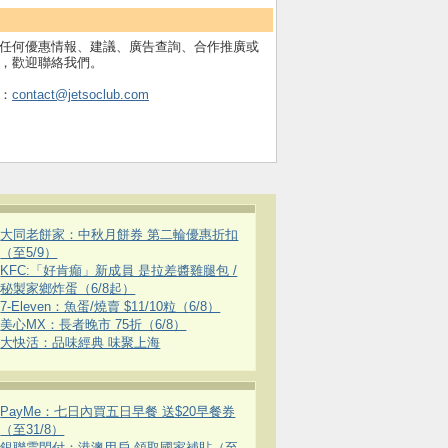
任何優惠情報、建議、廣告查詢、合作推廣或
，歡迎聯絡我們。
：
contact@jetsoclub.com
大同老餅家：中秋月餅券 第二輪優惠折扣
（至5/9）
KFC:「好肯癲」新成員 是拉差醬雞腿包 /
秘製家鄉炸蛋（6/8起）
7-Eleven：魚蛋/燒賣 $11/10粒（6/8）
美心MX：長者晚市 75折（6/8）
大快活：品味經典 味聚上海
PayMe：七日內買五日早餐 送$20早餐券
（至31/8）
銀聯雲閃付：港澳用戶 領取國家補貼（至