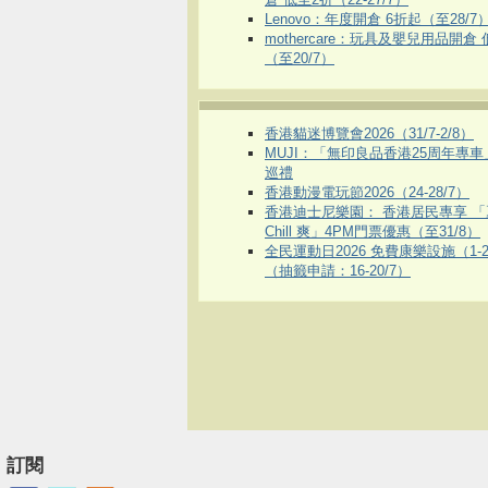
Lenovo：年度開倉 6折起（至28/7
mothercare：玩具及嬰兒用品開倉
（至20/7）
香港貓迷博覽會2026（31/7-2/8）
MUJI：「無印良品香港25周年專
巡禮
香港動漫電玩節2026（24-28/7）
香港迪士尼樂園： 香港居民專享 「
Chill 爽」4PM門票優惠（至31/8）
全民運動日2026 免費康樂設施（1-2
（抽籤申請：16-20/7）
訂閱