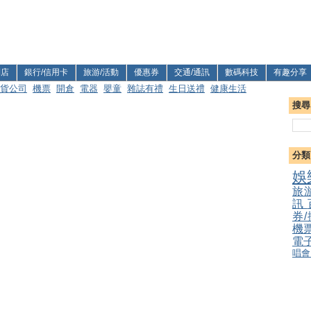
利店
銀行/信用卡
旅游/活動
優惠券
交通/通訊
數碼科技
有趣分享
貨公司
機票
開倉
電器
嬰童
雜誌有禮
生日送禮
健康生活
搜尋
分類
娛
旅
訊
券
機
電
唱