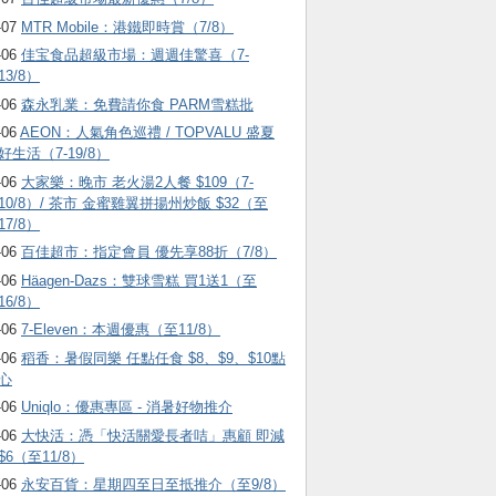
-07
MTR Mobile：港鐵即時賞（7/8）
-06
佳宝食品超級市場：週週佳驚喜（7-
13/8）
-06
森永乳業：免費請你食 PARM雪糕批
-06
AEON：人氣角色巡禮 / TOPVALU 盛夏
好生活（7-19/8）
-06
大家樂：晚市 老火湯2人餐 $109（7-
10/8）/ 茶市 金蜜雞翼拼揚州炒飯 $32（至
17/8）
-06
百佳超市：指定會員 優先享88折（7/8）
-06
Häagen-Dazs ：雙球雪糕 買1送1（至
16/8）
-06
7-Eleven：本週優惠（至11/8）
-06
稻香：暑假同樂 任點任食 $8、$9、$10點
心
-06
Uniqlo：優惠專區 - 消暑好物推介
-06
大快活：憑「快活關愛長者咭」惠顧 即減
$6（至11/8）
-06
永安百貨：星期四至日至抵推介（至9/8）