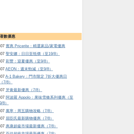
著數優惠
-07
實惠 Pricerite：精選家品/家電優惠
-07
聖安娜：日日至抵價（至19/8）
-07
彩豐：迎夏優惠（至9/8）
-07
AEON：週末勁減（至9/8）
-07
A-1 Bakery：門市限定 7折大優惠日
（7/8）
-07
牙膏最新優惠（7/8）
-07
阿波羅 Appolo：果味雪條系列優惠（至
9/8）
-07
萬寧：周五購物攻略（7/8）
-07
屈臣氏最新購物優惠（7/8）
-07
惠康超級市場最新優惠（7/8）
-07
百佳超級市場最新優惠（7/8）