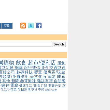
聯絡
樂購物
飲食
超市/便利店
服飾
游或活動
網購
銀行或信用卡
交通或通
百貨公司
數碼科技
嬰童
優惠券/現金
/換領券/免費試用
美容化妝
電器
開倉
票
其他
新聞
參茸海味
雜誌有禮
自助餐
子錢包
電腦
健康生活
商場
月餅
有趣分享
演
會
生活小智慧
生日送禮
烹飪
學習
電腦小貼士