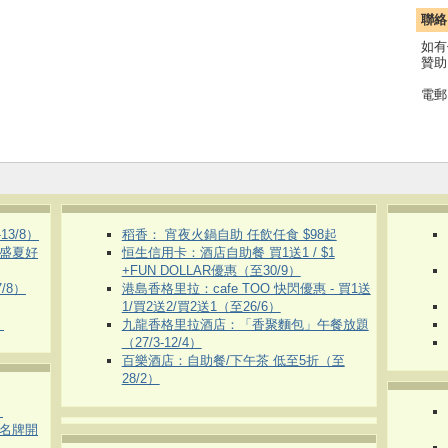
聯絡
如有
贊助
電郵
3/8）
稻香： 宵夜火鍋自助 任飲任食 $98起
 盛夏好
恒生信用卡：酒店自助餐 買1送1 / $1
+FUN DOLLAR優惠（至30/9）
/8）
港島香格里拉：cafe TOO 快閃優惠 - 買1送
1/買2送2/買2送1（至26/6）
）
九龍香格里拉酒店：「香聚麵包」午餐放題
（27/3-12/4）
百樂酒店：自助餐/下午茶 低至5折（至
28/2）
）
運動名牌開