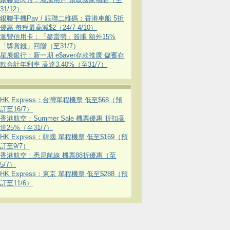
31/12）
銀聯手機Pay / 銀聯二維碼：香港車船 5折
優惠 每程最高減$2（24/7-4/10）
滙豐信用卡：「麥當勞」簽賬 額外15%
「獎賞錢」回贈（至31/7）
星展銀行：新一期 e$aver存款推廣 儲蓄存
款合計年利率 高達3.40%（至31/7）
HK Express：台灣單程機票 低至$68（預
訂至16/7）
香港航空：Summer Sale 機票優惠 折扣高
達25%（至31/7）
HK Express：韓國 單程機票 低至$169（預
訂至9/7）
香港航空：悉尼航線 機票88折優惠（至
5/7）
HK Express：東京 單程機票 低至$288（預
訂至11/6）