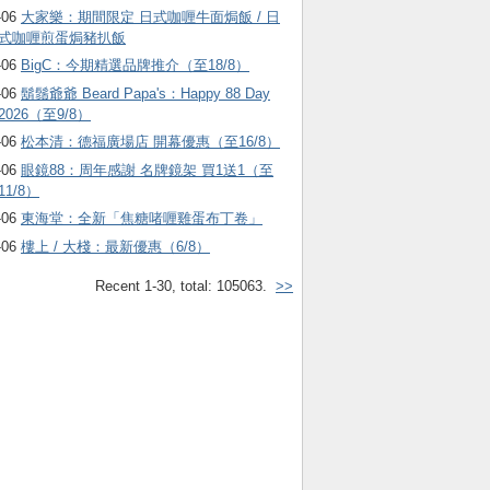
-06
大家樂：期間限定 日式咖喱牛面焗飯 / 日
式咖喱煎蛋焗豬扒飯
-06
BigC：今期精選品牌推介（至18/8）
-06
鬍鬚爺爺 Beard Papa's：Happy 88 Day
2026（至9/8）
-06
松本清：德福廣場店 開幕優惠（至16/8）
-06
眼鏡88：周年感謝 名牌鏡架 買1送1（至
11/8）
-06
東海堂：全新「焦糖啫喱雞蛋布丁卷」
-06
樓上 / 大棧：最新優惠（6/8）
Recent 1-30, total: 105063.
>>