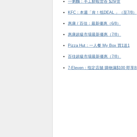
一粥麵：手工鮮蝦雲吞 $29/盒
KFC ：本週「肯！抵DEAL 」（至7/8）
惠康 / 百佳：最新優惠（6/8）
惠康超級市場最新優惠（7/8）
Pizza Hut：一人餐 My Box 買1送1
百佳超級市場最新優惠（7/8）
7-Eleven：指定店舖 購物滿$100 即享