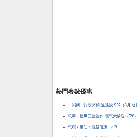
熱門著數優惠
一粥麵：指定粥麵 連熱飲 $29（8月 
萬寧：星期三氹氹你 優惠大放送（5/8
惠康 / 百佳：最新優惠（4/8）