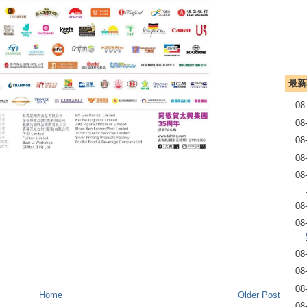
最新
08
08
08
08
08
08
08
08
08
08
Home
Older Post
08