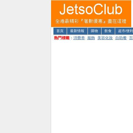
首頁
最新情報
購物
飲食
超市/便
熱門標籤
：
消費券
服飾
美容化妝
自助餐
百