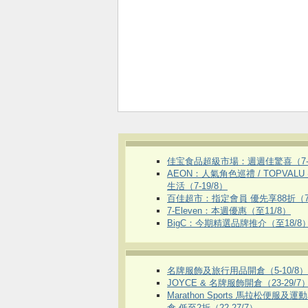
佳宝食品超級市場：週週佳驚喜（7-1
AEON：人氣角色巡禮 / TOPVALU
生活（7-19/8）
百佳超市：指定會員 優先享88折（7
7-Eleven：本週優惠（至11/8）
BigC：今期精選品牌推介（至18/8
名牌服飾及旅行用品開倉（5-10/8）
JOYCE & 名牌服飾開倉（23-29/7
Marathon Sports 馬拉松便服及
倉 低至2折（22-27/7）