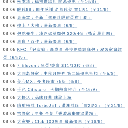
08-06
松本清：德福廣場店 開幕優惠（至16/8）
08-06
眼鏡88：周年感謝 名牌鏡架 買1送1（至11/8）
08-06
東海堂：全新「焦糖啫喱雞蛋布丁卷」
08-06
樓上 / 大棧：最新優惠（6/8）
08-06
包點先生：凍迷你菜肉包 $20/4個（指定星期四）
08-06
惠康 / 百佳：最新優惠（6/8）
08-05
KFC:「好肯癲」新成員 是拉差醬雞腿包 / 秘製家鄉炸
蛋（6/8起）
08-05
7-Eleven：魚蛋/燒賣 $11/10粒（6/8）
08-05
大同老餅家：中秋月餅券 第二輪優惠折扣（至5/9）
08-05
美心MX：長者晚市 75折（6/8）
08-05
千色 Citistore：今期熱賣推介（至16/9）
08-05
大快活：品味經典 味聚上海
08-05
噴射飛航 TurboJET：港澳航線「買2送3」（至31/8）
08-05
吉野家：早餐 全新「香濃忌廉雞湯通粉」
08-05
大家樂：Club 100會員 最新優惠（至16/8）