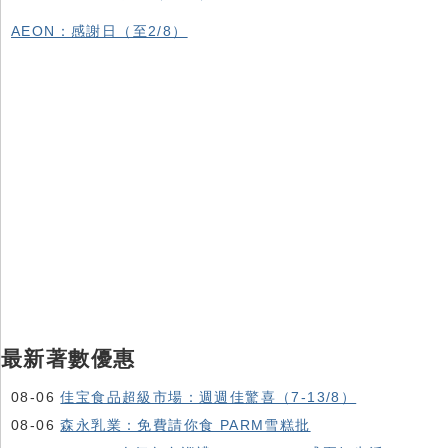
AEON：感謝日（至2/8）
最新著數優惠
08-06
佳宝食品超級市場：週週佳驚喜（7-13/8）
08-06
森永乳業：免費請你食 PARM雪糕批