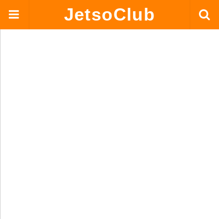
JetsoClub