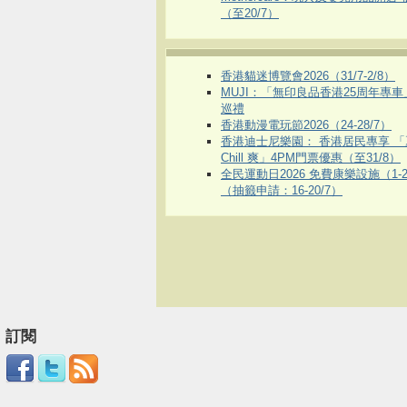
（至20/7）
香港貓迷博覽會2026（31/7-2/8）
MUJI：「無印良品香港25周年專
巡禮
香港動漫電玩節2026（24-28/7）
香港迪士尼樂園： 香港居民專享 「
Chill 爽」4PM門票優惠（至31/8）
全民運動日2026 免費康樂設施（1-2
（抽籤申請：16-20/7）
訂閱