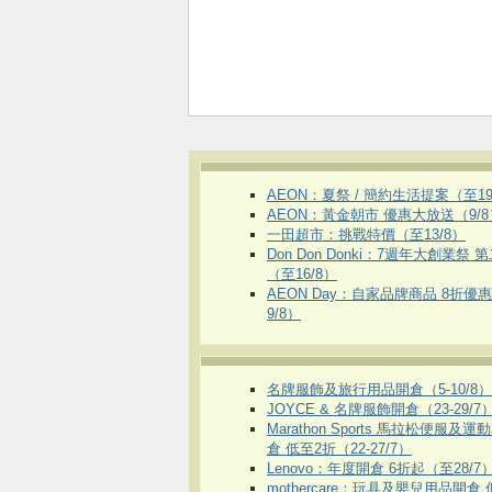
AEON：夏祭 / 簡約生活提案（至19
AEON：黃金朝市 優惠大放送（9/8
一田超市：挑戰特價（至13/8）
Don Don Donki：7週年大創業祭 
（至16/8）
AEON Day：自家品牌商品 8折優
9/8）
名牌服飾及旅行用品開倉（5-10/8）
JOYCE & 名牌服飾開倉（23-29/7
Marathon Sports 馬拉松便服及
倉 低至2折（22-27/7）
Lenovo：年度開倉 6折起（至28/7
mothercare：玩具及嬰兒用品開倉