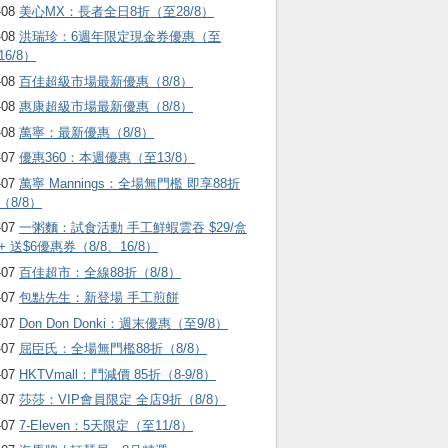
-08
美心MX：長者全日8折（至28/8）
-08
洪瑞珍：6週年限定現金券優惠（至
16/8）
-08
百佳超級市場最新優惠（8/8）
-08
惠康超級市場最新優惠（8/8）
-08
萬寧：最新優惠（8/8）
-07
優惠360：本週優惠（至13/8）
-07
萬寧 Mannings：全場無門檻 即享88折
（8/8）
-07
一粥麵：試食活動 手工鮮蝦雲吞 $29/盒
+ 送$6優惠券（8/8、16/8）
-07
百佳超市：全線88折（8/8）
-07
包點先生：新登場 手工煎餅
-07
Don Don Donki：週末優惠（至9/8）
-07
屈臣氏：全場無門檻88折（8/8）
-07
HKTVmall ：鬥減價 85折（8-9/8）
-07
莎莎：VIP會員限定 全店9折（8/8）
-07
7-Eleven：5天限定（至11/8）