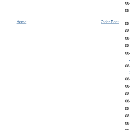
08
08
Home
Older Post
08
08
08
08
08
08
08
08
08
08
08
08
08