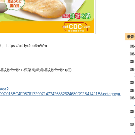
最新
s://bit.ly/4eb6mWm
08
08
08
08
紐紋粉/米粉 / 榨菜肉絲湯紐紋粉/米粉 (細)
08
Page?
08
D0C015EC4F08781729071477426832524680D92B41421E&category=
08
08
08