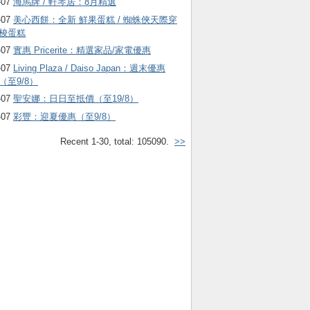
-07
海馬牌 / 軒琴居：8月精選
-07
美心西餅：全新 鮮果蛋糕 / 蜘蛛俠天際穿
梭蛋糕
-07
實惠 Pricerite：精選家品/家電優惠
-07
Living Plaza / Daiso Japan：週末優惠
（至9/8）
-07
聖安娜：日日至抵價（至19/8）
-07
彩豐：迎夏優惠（至9/8）
Recent 1-30, total: 105090.
>>