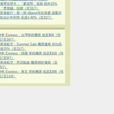
滙豐信用卡：「麥當勞」簽賬 額外15%
「獎賞錢」回贈（至31/7）
星展銀行：新一期 e$aver存款推廣 儲蓄存
款合計年利率 高達3.40%（至31/7）
HK Express：台灣單程機票 低至$68（預
訂至16/7）
香港航空：Summer Sale 機票優惠 折扣高
達25%（至31/7）
HK Express：韓國 單程機票 低至$169（預
訂至9/7）
香港航空：悉尼航線 機票88折優惠（至
5/7）
HK Express：東京 單程機票 低至$288（預
訂至11/6）