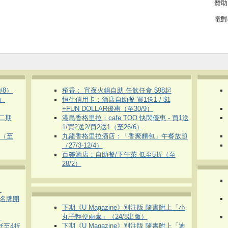
贊助
電郵
/8）
稻香： 宵夜火鍋自助 任飲任食 $98起
）
恒生信用卡：酒店自助餐 買1送1 / $1
+FUN DOLLAR優惠（至30/9）
第二期
港島香格里拉：cafe TOO 快閃優惠 - 買1送
1/買2送2/買2送1（至26/6）
惠（至
九龍香格里拉酒店：「香聚麵包」午餐放題
（27/3-12/4）
百樂酒店：自助餐/下午茶 低至5折（至
28/2）
）
運動名牌開
下期《U Magazine》別注版 隨書附上「小
丸子輕便雨傘」（24/8出版）
）
下期《U Magazine》別注版 隨書附上「迪
 低至4折