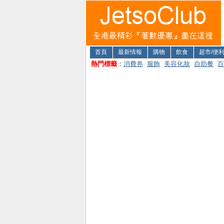
首頁
最新情報
購物
飲食
超市/便
熱門標籤
：
消費券
服飾
美容化妝
自助餐
百