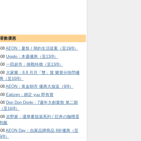
著數優惠
-08
AEON：夏祭 / 簡約生活提案（至19/8）
-08
Uniqlo：本週優惠（至13/8）
-08
一田超市：挑戰特價（至13/8）
-08
大家樂：8.8 月月「雙」賞 樂賞分快閃優
惠（至10/8）
-08
AEON：黃金朝市 優惠大放送（9/8）
-08
Eatizen：綁定 yuu 即有賞
-08
Don Don Donki：7週年大創業祭 第二期
（至16/8）
-08
吉野家：濃厚番茄湯系列 / 巨丼の咖哩蛋
包飯
-08
AEON Day：自家品牌商品 8折優惠（至
9/8）