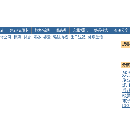
利店
銀行/信用卡
旅游/活動
優惠券
交通/通訊
數碼科技
有趣分享
貨公司
機票
開倉
電器
嬰童
雜誌有禮
生日送禮
健康生活
搜尋
分類
娛
旅
訊
券
機
電
唱