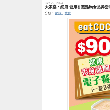
Oct 29, 2024
大家樂：網店 健康香煎雞胸食品券套
分類：
網購
,
飲食