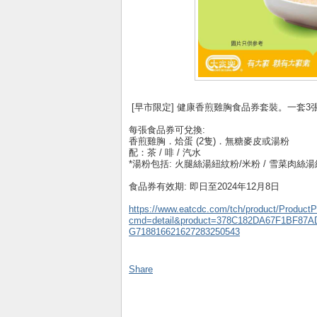
[早市限定] 健康香煎雞胸食品券套裝。一套3張。 http
每張食品券可兌換:
香煎雞胸．烚蛋 (2隻)．無糖麥皮或湯粉
配：茶 / 啡 / 汽水
*湯粉包括: 火腿絲湯紐紋粉/米粉 / 雪菜肉絲湯
食品券有效期: 即日至2024年12月8日
https://www.eatcdc.com/tch/product/Product
cmd=detail&product=378C182DA67F1BF87A
G718816621627283250543
Share