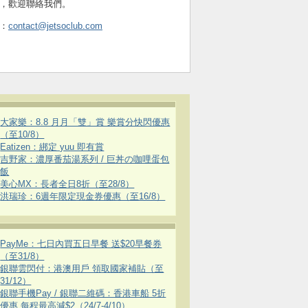
，歡迎聯絡我們。
：
contact@jetsoclub.com
大家樂：8.8 月月「雙」賞 樂賞分快閃優惠
（至10/8）
Eatizen：綁定 yuu 即有賞
吉野家：濃厚番茄湯系列 / 巨丼の咖哩蛋包
飯
美心MX：長者全日8折（至28/8）
洪瑞珍：6週年限定現金券優惠（至16/8）
PayMe：七日內買五日早餐 送$20早餐券
（至31/8）
銀聯雲閃付：港澳用戶 領取國家補貼（至
31/12）
銀聯手機Pay / 銀聯二維碼：香港車船 5折
優惠 每程最高減$2（24/7-4/10）