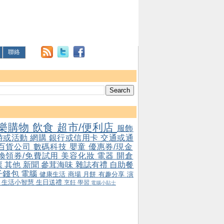
聯絡
樂購物
飲食
超市/便利店
服飾
游或活動
網購
銀行或信用卡
交通或通
百貨公司
數碼科技
嬰童
優惠券/現金
/換領券/免費試用
美容化妝
電器
開倉
票
其他
新聞
參茸海味
雜誌有禮
自助餐
子錢包
電腦
健康生活
商場
月餅
有趣分享
演
會
生活小智慧
生日送禮
烹飪
學習
電腦小貼士