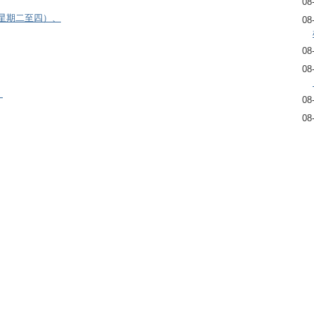
08
逢星期二至四）、
08
08
08
）
08
08