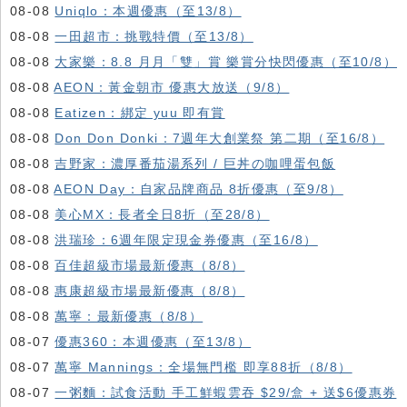
08-08
Uniqlo：本週優惠（至13/8）
08-08
一田超市：挑戰特價（至13/8）
08-08
大家樂：8.8 月月「雙」賞 樂賞分快閃優惠（至10/8）
08-08
AEON：黃金朝市 優惠大放送（9/8）
08-08
Eatizen：綁定 yuu 即有賞
08-08
Don Don Donki：7週年大創業祭 第二期（至16/8）
08-08
吉野家：濃厚番茄湯系列 / 巨丼の咖哩蛋包飯
08-08
AEON Day：自家品牌商品 8折優惠（至9/8）
08-08
美心MX：長者全日8折（至28/8）
08-08
洪瑞珍：6週年限定現金券優惠（至16/8）
08-08
百佳超級市場最新優惠（8/8）
08-08
惠康超級市場最新優惠（8/8）
08-08
萬寧：最新優惠（8/8）
08-07
優惠360：本週優惠（至13/8）
08-07
萬寧 Mannings：全場無門檻 即享88折（8/8）
08-07
一粥麵：試食活動 手工鮮蝦雲吞 $29/盒 + 送$6優惠券