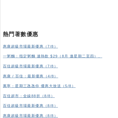
熱門著數優惠
惠康超級市場最新優惠（7/8）
一粥麵：指定粥麵 連熱飲 $29（8月 逢星期二至四）、
百佳超級市場最新優惠（7/8）
惠康 / 百佳：最新優惠（4/8）
萬寧：星期三氹氹你 優惠大放送（5/8）
百佳超市：全線88折（8/8）
百佳超級市場最新優惠（8/8）
惠康超級市場最新優惠（8/8）