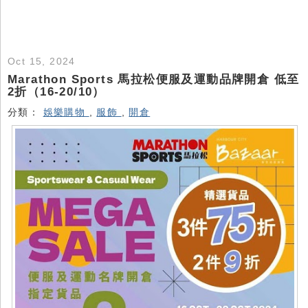
Oct 15, 2024
Marathon Sports 馬拉松便服及運動品牌開倉 低至
2折（16-20/10）
分類：
娛樂購物
,
服飾
,
開倉