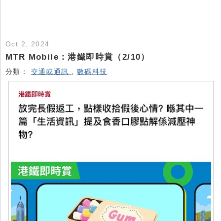
Oct 2, 2024
MTR Mobile：港鐵即時賞（2/10）
分類：
交通或通訊
,
數碼科技