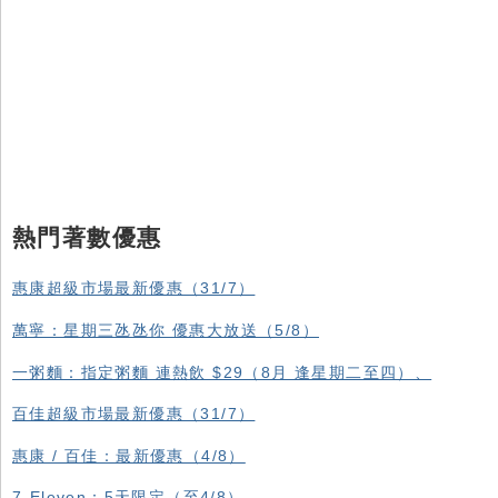
熱門著數優惠
惠康超級市場最新優惠（31/7）
萬寧：星期三氹氹你 優惠大放送（5/8）
一粥麵：指定粥麵 連熱飲 $29（8月 逢星期二至四）、
百佳超級市場最新優惠（31/7）
惠康 / 百佳：最新優惠（4/8）
7-Eleven：5天限定（至4/8）