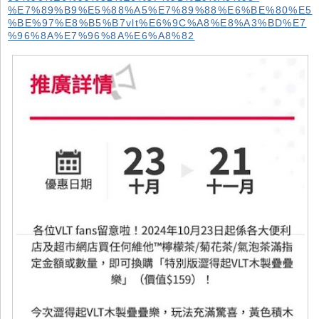
%E7%89%B9%E5%88%A5%E7%89%88%E6%BE%80%E5
%BE%97%E8%B5%B7vlt%E6%9C%A8%E8%A3%BD%E7
%96%8A%E7%96%8A%E6%A8%82