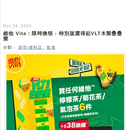
Oct 24, 2024
維他 Vita：限時換領 - 特別版澀得起VLT木製疊疊
樂
分類：
超市/便利店
,
飲食