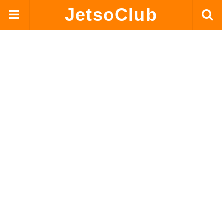
JetsoClub