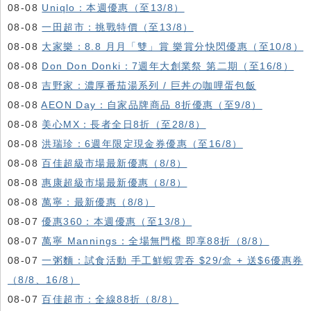
08-08
Uniqlo：本週優惠（至13/8）
08-08
一田超市：挑戰特價（至13/8）
08-08
大家樂：8.8 月月「雙」賞 樂賞分快閃優惠（至10/8）
08-08
Don Don Donki：7週年大創業祭 第二期（至16/8）
08-08
吉野家：濃厚番茄湯系列 / 巨丼の咖哩蛋包飯
08-08
AEON Day：自家品牌商品 8折優惠（至9/8）
08-08
美心MX：長者全日8折（至28/8）
08-08
洪瑞珍：6週年限定現金券優惠（至16/8）
08-08
百佳超級市場最新優惠（8/8）
08-08
惠康超級市場最新優惠（8/8）
08-08
萬寧：最新優惠（8/8）
08-07
優惠360：本週優惠（至13/8）
08-07
萬寧 Mannings：全場無門檻 即享88折（8/8）
08-07
一粥麵：試食活動 手工鮮蝦雲吞 $29/盒 + 送$6優惠券
（8/8、16/8）
08-07
百佳超市：全線88折（8/8）