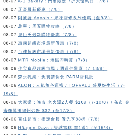
08-07
A-1 Bakery：門市限定 7折大優惠日（7/8）
08-07
牙膏最新優惠（7/8）
08-07
阿波羅 Appolo：果味雪條系列優惠（至9/8）
08-07
萬寧：周五購物攻略（7/8）
08-07
屈臣氏最新購物優惠（7/8）
08-07
惠康超級市場最新優惠（7/8）
08-07
百佳超級市場最新優惠（7/8）
08-07
MTR Mobile：港鐵即時賞（7/8）
08-06
佳宝食品超級市場：週週佳驚喜（7-13/8）
08-06
森永乳業：免費請你食 PARM雪糕批
08-06
AEON：人氣角色巡禮 / TOPVALU 盛夏好生活（7-
19/8）
08-06
大家樂：晚市 老火湯2人餐 $109（7-10/8）/ 茶市 金
蜜雞翼拼揚州炒飯 $32（至17/8）
08-06
百佳超市：指定會員 優先享88折（7/8）
08-06
Häagen-Dazs ：雙球雪糕 買1送1（至16/8）