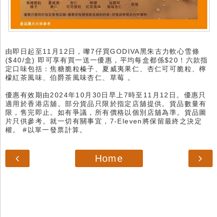
由即日起至11月12日，嚟7仔買GODIVA黑朱古力軟心雪條
($40/盒) 即可享有買一送一優惠，平均每盒都係$20！六款指
定口味包括：焦糖脆粒榛子、夏威夷果仁、杏仁可可脆粒、檸
檬紅茶風味、伯爵茶風味杏仁、草莓 。
優惠有效期由2024年10月30日早上7時至11月12日。優惠只
適用於香港店舖。部分貨品只限於指定店舖提供。貨品數量有
限，售完即止。如有爭議，所有價格以個別店舖為準。貨品圖
片只供參考。就一切有關事宜，7-Eleven將保留最終之決定
權。 #以單一發票計算。
Home