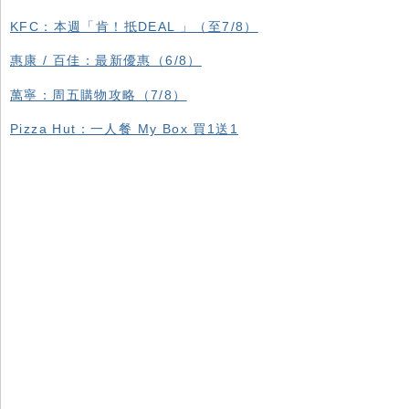
KFC ：本週「肯！抵DEAL 」（至7/8）
惠康 / 百佳：最新優惠（6/8）
萬寧：周五購物攻略（7/8）
Pizza Hut：一人餐 My Box 買1送1