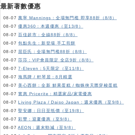
最新著數優惠
08-07
萬寧 Mannings：全場無門檻 即享88折（8/8）
08-07
優惠360：本週優惠（至13/8）
08-07
百佳超市：全線88折（8/8）
08-07
包點先生：新登場 手工煎餅
08-07
屈臣氏：全場無門檻88折（8/8）
08-07
莎莎：VIP會員限定 全店9折（8/8）
08-07
7-Eleven：5天限定（至11/8）
08-07
海馬牌 / 軒琴居：8月精選
08-07
美心西餅：全新 鮮果蛋糕 / 蜘蛛俠天際穿梭蛋糕
08-07
實惠 Pricerite：精選家品/家電優惠
08-07
Living Plaza / Daiso Japan：週末優惠（至9/8）
08-07
聖安娜：日日至抵價（至19/8）
08-07
彩豐：迎夏優惠（至9/8）
08-07
AEON：週末勁減（至9/8）