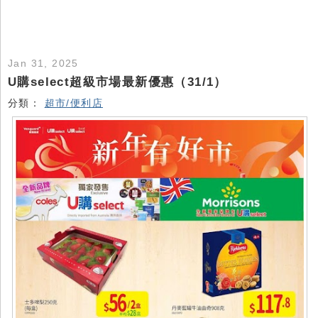
Jan 31, 2025
U購select超級市場最新優惠（31/1）
分類：
超市/便利店