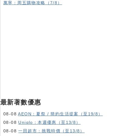
萬寧：周五購物攻略（7/8）
最新著數優惠
08-08
AEON：夏祭 / 簡約生活提案（至19/8）
08-08
Uniqlo：本週優惠（至13/8）
08-08
一田超市：挑戰特價（至13/8）