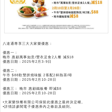
八達通專享三大大家樂優惠：
優惠一：
晚市 惠顧萬事如意/豐衣足食2人餐 減$18
優惠日期：2025年2月3-9日
優惠二：
午市 $88歎雙拼燒味飯 2客配2杯熱茶/啡
優惠日期：2025年2月10-28日
優惠三： 晚市 惠顧鐵板餐 即減$8
優惠日期：2025年2月10-28日
•大家樂快餐有限公司保留此優惠之最終決定權。
•詳情請參閱電子優惠券內之條款及細則。