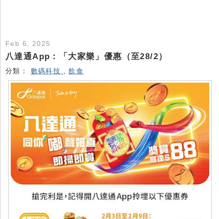
Feb 6, 2025
八達通App：「大家樂」優惠（至28/2）
分類：
數碼科技
,
飲食