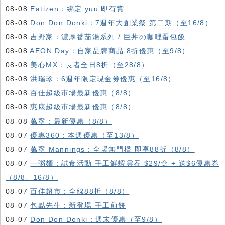
08-08
Eatizen：綁定 yuu 即有賞
08-08
Don Don Donki：7週年大創業祭 第二期（至16/8）
08-08
吉野家：濃厚番茄湯系列 / 巨丼の咖哩蛋包飯
08-08
AEON Day：自家品牌商品 8折優惠（至9/8）
08-08
美心MX：長者全日8折（至28/8）
08-08
洪瑞珍：6週年限定現金券優惠（至16/8）
08-08
百佳超級市場最新優惠（8/8）
08-08
惠康超級市場最新優惠（8/8）
08-08
萬寧：最新優惠（8/8）
08-07
優惠360：本週優惠（至13/8）
08-07
萬寧 Mannings：全場無門檻 即享88折（8/8）
08-07
一粥麵：試食活動 手工鮮蝦雲吞 $29/盒 + 送$6優惠券
（8/8、16/8）
08-07
百佳超市：全線88折（8/8）
08-07
包點先生：新登場 手工煎餅
08-07
Don Don Donki：週末優惠（至9/8）