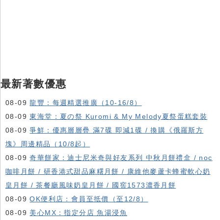
最新著數優惠
08-09
龍豐：每週精選推廣（10-16/8）
08-09
東海堂：夏の祭 Kuromi & My Melody夏祭蛋糕套裝
08-09
爭鮮：優惠層層疊 滿7碟 即減1碟 / 換購《俄羅斯方
塊》周邊精品（10/8起）
08-09
奇華餅家：迪士尼米奇與好友系列 中秋月餅禮盒 / noc
咖啡月餅 / 研香港式甜品麻糬月餅 / 康維他麥蘆卡蜂蜜軟心奶
皇月餅 / 茶餐廳風味奶皇月餅 / 國窖1573濃香月餅
08-09
OK便利店：會員至抵價（至12/8）
08-09
美心MX：指定分店 魚湯浸魚