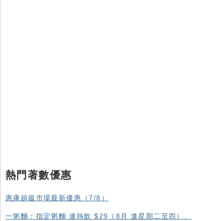
熱門著數優惠
惠康超級市場最新優惠（7/8）
一粥麵：指定粥麵 連熱飲 $29（8月 逢星期二至四）、