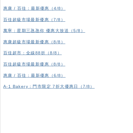
惠康 / 百佳：最新優惠（4/8）
百佳超級市場最新優惠（7/8）
萬寧：星期三氹氹你 優惠大放送（5/8）
惠康超級市場最新優惠（8/8）
百佳超市：全線88折（8/8）
百佳超級市場最新優惠（8/8）
惠康 / 百佳：最新優惠（6/8）
A-1 Bakery：門市限定 7折大優惠日（7/8）