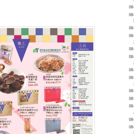
08
08
08
08
08
08
08
08
08
08
08
08
08