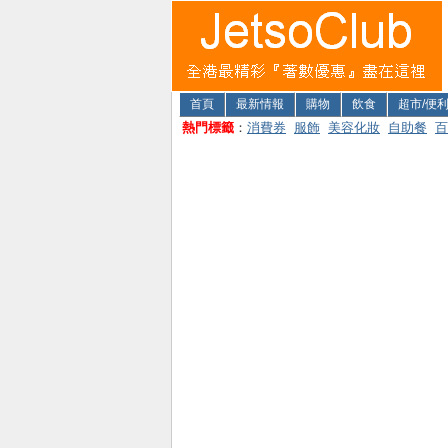
首頁
最新情報
購物
飲食
超市/便
熱門標籤
：
消費券
服飾
美容化妝
自助餐
百