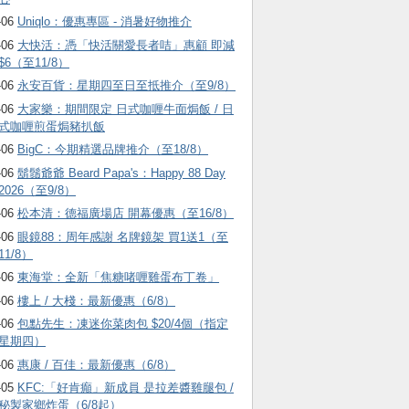
-06
Uniqlo：優惠專區 - 消暑好物推介
-06
大快活：憑「快活關愛長者咭」惠顧 即減
$6（至11/8）
-06
永安百貨：星期四至日至抵推介（至9/8）
-06
大家樂：期間限定 日式咖喱牛面焗飯 / 日
式咖喱煎蛋焗豬扒飯
-06
BigC：今期精選品牌推介（至18/8）
-06
鬍鬚爺爺 Beard Papa's：Happy 88 Day
2026（至9/8）
-06
松本清：德福廣場店 開幕優惠（至16/8）
-06
眼鏡88：周年感謝 名牌鏡架 買1送1（至
11/8）
-06
東海堂：全新「焦糖啫喱雞蛋布丁卷」
-06
樓上 / 大棧：最新優惠（6/8）
-06
包點先生：凍迷你菜肉包 $20/4個（指定
星期四）
-06
惠康 / 百佳：最新優惠（6/8）
-05
KFC:「好肯癲」新成員 是拉差醬雞腿包 /
秘製家鄉炸蛋（6/8起）