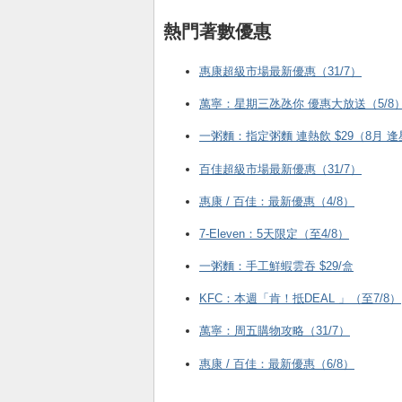
熱門著數優惠
惠康超級市場最新優惠（31/7）
萬寧：星期三氹氹你 優惠大放送（5/8
一粥麵：指定粥麵 連熱飲 $29（8月 
百佳超級市場最新優惠（31/7）
惠康 / 百佳：最新優惠（4/8）
7-Eleven：5天限定（至4/8）
一粥麵：手工鮮蝦雲吞 $29/盒
KFC ：本週「肯！抵DEAL 」（至7/8）
萬寧：周五購物攻略（31/7）
惠康 / 百佳：最新優惠（6/8）