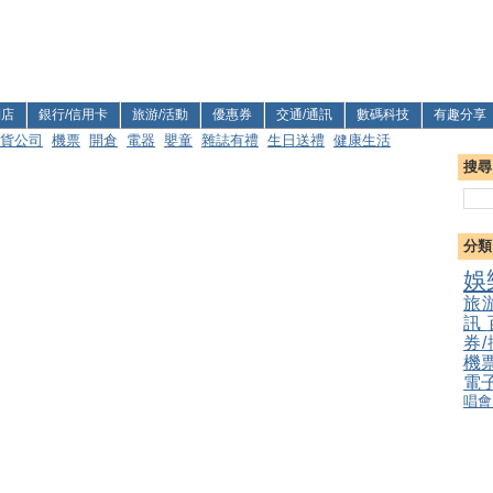
利店
銀行/信用卡
旅游/活動
優惠券
交通/通訊
數碼科技
有趣分享
貨公司
機票
開倉
電器
嬰童
雜誌有禮
生日送禮
健康生活
搜尋
分類
娛
旅
訊
券
機
電
唱