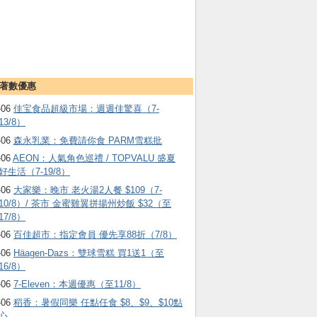
著數優惠
-06
佳宝食品超級市場：週週佳驚喜（7-
13/8）
-06
森永乳業：免費請你食 PARM雪糕批
-06
AEON：人氣角色巡禮 / TOPVALU 盛夏
好生活（7-19/8）
-06
大家樂：晚市 老火湯2人餐 $109（7-
10/8）/ 茶市 金蜜雞翼拼揚州炒飯 $32（至
17/8）
-06
百佳超市：指定會員 優先享88折（7/8）
-06
Häagen-Dazs ：雙球雪糕 買1送1（至
16/8）
-06
7-Eleven：本週優惠（至11/8）
-06
稻香：暑假同樂 任點任食 $8、$9、$10點
心