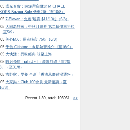
-05
崇光百貨：銅鑼灣店限定 MICHAEL
KORS Bazaar Sale 低至2折（至10/8）
-05
7-Eleven：魚蛋/燒賣 $11/10粒（6/8）
-05
大同老餅家：中秋月餅券 第二輪優惠折扣
（至5/9）
-05
美心MX：長者晚市 75折（6/8）
-05
千色 Citistore：今期熱賣推介（至16/9）
-05
大快活：品味經典 味聚上海
-05
噴射飛航 TurboJET：港澳航線「買2送
3」（至31/8）
-05
吉野家：早餐 全新「香濃忌廉雞湯通粉」
-05
大家樂：Club 100會員 最新優惠（至
16/8）
Recent 1-30, total: 105051.
>>