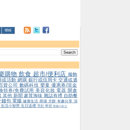
聯絡
樂購物
飲食
超市/便利店
服飾
游或活動
網購
銀行或信用卡
交通或通
百貨公司
數碼科技
嬰童
優惠券/現金
/換領券/免費試用
美容化妝
電器
開倉
票
其他
新聞
參茸海味
雜誌有禮
自助餐
子錢包
電腦
健康生活
商場
月餅
有趣分享
演
會
生活小智慧
生日送禮
烹飪
學習
電腦小貼士