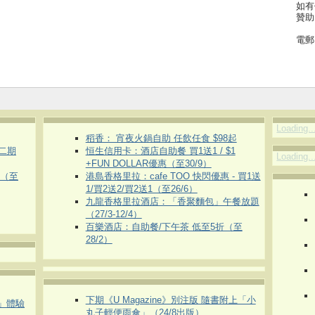
如有
贊助
電郵
Loading..
稻香： 宵夜火鍋自助 任飲任食 $98起
第二期
恒生信用卡：酒店自助餐 買1送1 / $1
Loading..
+FUN DOLLAR優惠（至30/9）
惠（至
港島香格里拉：cafe TOO 快閃優惠 - 買1送
1/買2送2/買2送1（至26/6）
九龍香格里拉酒店：「香聚麵包」午餐放題
（27/3-12/4）
百樂酒店：自助餐/下午茶 低至5折（至
28/2）
下期《U Magazine》別注版 隨書附上「小
車」體驗
丸子輕便雨傘」（24/8出版）