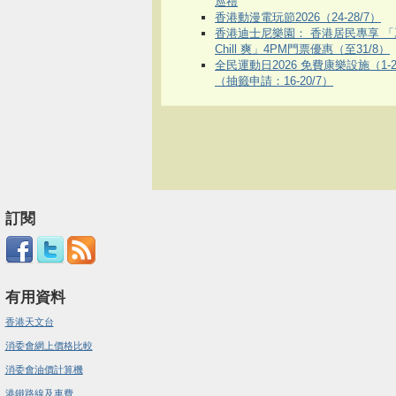
巡禮
香港動漫電玩節2026（24-28/7）
香港迪士尼樂園： 香港居民專享 「
Chill 爽」4PM門票優惠（至31/8）
全民運動日2026 免費康樂設施（1-2
（抽籤申請：16-20/7）
訂閱
有用資料
香港天文台
消委會網上價格比較
消委會油價計算機
港鐵路線及車費