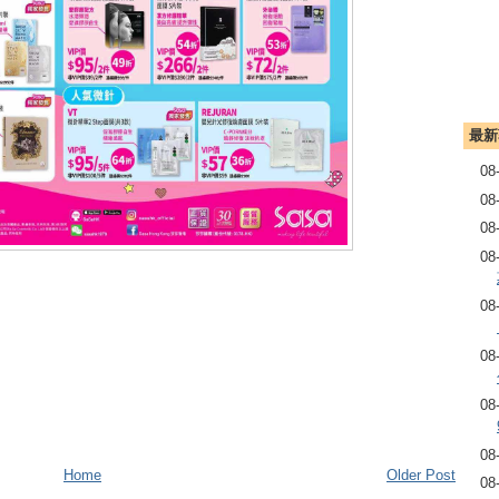
最新
08
08
08
08
08
08
08
08
Home
Older Post
08