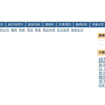
利店
銀行/信用卡
旅游/活動
優惠券
交通/通訊
數碼科技
有趣分享
貨公司
機票
開倉
電器
嬰童
雜誌有禮
生日送禮
健康生活
搜尋
分類
娛
旅
訊
券
機
電
唱