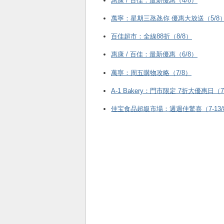
惠康 / 百佳：最新優惠（4/8）
萬寧：星期三氹氹你 優惠大放送（5/8
百佳超市：全線88折（8/8）
惠康 / 百佳：最新優惠（6/8）
萬寧：周五購物攻略（7/8）
A-1 Bakery：門市限定 7折大優惠日（7
佳宝食品超級市場：週週佳驚喜（7-13/