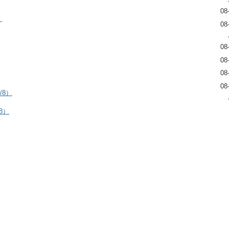
08
）
08
08
08
08
08
/8）
8）