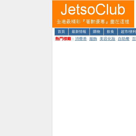
首頁
最新情報
購物
飲食
超市/便
熱門標籤
：
消費券
服飾
美容化妝
自助餐
百