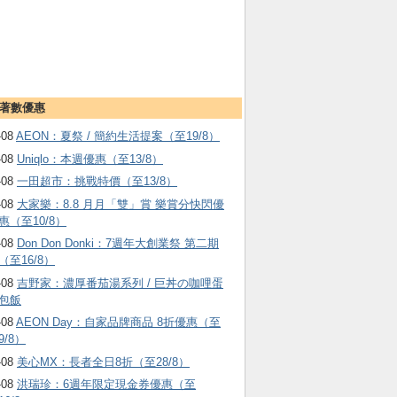
著數優惠
-08
AEON：夏祭 / 簡約生活提案（至19/8）
-08
Uniqlo：本週優惠（至13/8）
-08
一田超市：挑戰特價（至13/8）
-08
大家樂：8.8 月月「雙」賞 樂賞分快閃優
惠（至10/8）
-08
Don Don Donki：7週年大創業祭 第二期
（至16/8）
-08
吉野家：濃厚番茄湯系列 / 巨丼の咖哩蛋
包飯
-08
AEON Day：自家品牌商品 8折優惠（至
9/8）
-08
美心MX：長者全日8折（至28/8）
-08
洪瑞珍：6週年限定現金券優惠（至