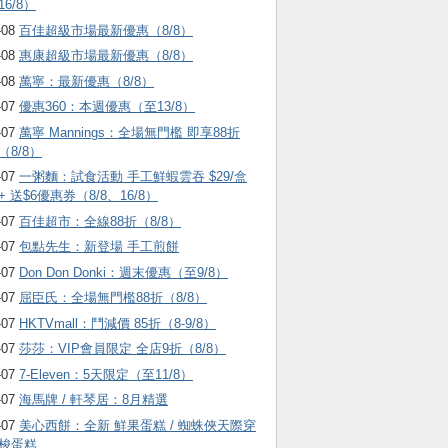
16/8）
-08
百佳超級市場最新優惠（8/8）
-08
惠康超級市場最新優惠（8/8）
-08
萬寧：最新優惠（8/8）
-07
優惠360：本週優惠（至13/8）
-07
萬寧 Mannings：全場無門檻 即享88折
（8/8）
-07
一粥麵：試食活動 手工鮮蝦雲吞 $29/盒
+ 送$6優惠券（8/8、16/8）
-07
百佳超市：全線88折（8/8）
-07
包點先生：新登場 手工煎餅
-07
Don Don Donki：週末優惠（至9/8）
-07
屈臣氏：全場無門檻88折（8/8）
-07
HKTVmall ：鬥減價 85折（8-9/8）
-07
莎莎：VIP會員限定 全店9折（8/8）
-07
7-Eleven：5天限定（至11/8）
-07
海馬牌 / 軒琴居：8月精選
-07
美心西餅：全新 鮮果蛋糕 / 蜘蛛俠天際穿
梭蛋糕