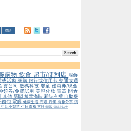
聯絡
樂購物
飲食
超市/便利店
服飾
游或活動
網購
銀行或信用卡
交通或通
百貨公司
數碼科技
嬰童
優惠券/現金
/換領券/免費試用
美容化妝
電器
開倉
票
其他
新聞
參茸海味
雜誌有禮
自助餐
子錢包
電腦
健康生活
商場
月餅
有趣分享
演
會
生活小智慧
生日送禮
烹飪
學習
電腦小貼士