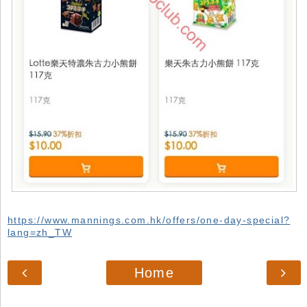
https://www.mannings.com.hk/offers/one-day-special?
lang=zh_TW
Home