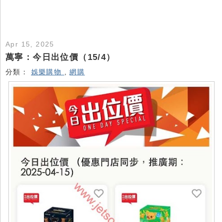
Apr 15, 2025
萬寧：今日出位價（15/4）
分類：
娛樂購物
,
網購