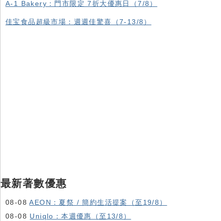
A-1 Bakery：門市限定 7折大優惠日（7/8）
佳宝食品超級市場：週週佳驚喜（7-13/8）
最新著數優惠
08-08
AEON：夏祭 / 簡約生活提案（至19/8）
08-08
Uniqlo：本週優惠（至13/8）