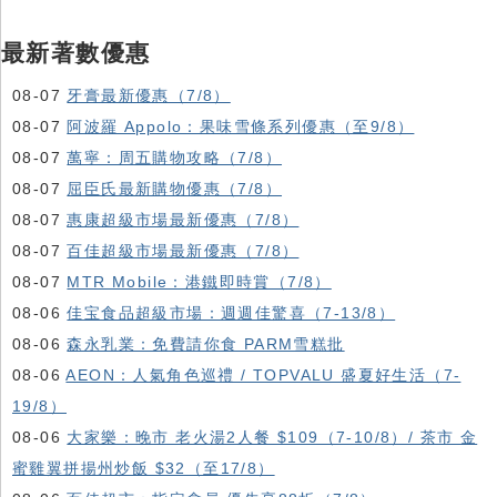
最新著數優惠
08-07
牙膏最新優惠（7/8）
08-07
阿波羅 Appolo：果味雪條系列優惠（至9/8）
08-07
萬寧：周五購物攻略（7/8）
08-07
屈臣氏最新購物優惠（7/8）
08-07
惠康超級市場最新優惠（7/8）
08-07
百佳超級市場最新優惠（7/8）
08-07
MTR Mobile：港鐵即時賞（7/8）
08-06
佳宝食品超級市場：週週佳驚喜（7-13/8）
08-06
森永乳業：免費請你食 PARM雪糕批
08-06
AEON：人氣角色巡禮 / TOPVALU 盛夏好生活（7-
19/8）
08-06
大家樂：晚市 老火湯2人餐 $109（7-10/8）/ 茶市 金
蜜雞翼拼揚州炒飯 $32（至17/8）