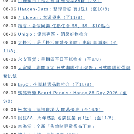
08-06
百佳超市：指定會員 優先享88折（7/8）
08-06
Häagen-Dazs ：雙球雪糕 買1送1（至16/8）
08-06
7-Eleven：本週優惠（至11/8）
08-06
稻香：暑假同樂 任點任食 $8、$9、$10點心
08-06
Uniqlo：優惠專區 - 消暑好物推介
08-06
大快活：憑「快活關愛長者咭」惠顧 即減$6（至
11/8）
08-06
永安百貨：星期四至日至抵推介（至9/8）
08-06
大家樂：期間限定 日式咖喱牛面焗飯 / 日式咖喱煎蛋焗
豬扒飯
08-06
BigC：今期精選品牌推介（至18/8）
08-06
鬍鬚爺爺 Beard Papa's：Happy 88 Day 2026（至
9/8）
08-06
松本清：德福廣場店 開幕優惠（至16/8）
08-06
眼鏡88：周年感謝 名牌鏡架 買1送1（至11/8）
08-06
東海堂：全新「焦糖啫喱雞蛋布丁卷」