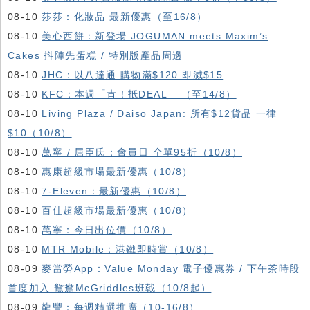
08-10
莎莎：化妝品 最新優惠（至16/8）
08-10
美心西餅：新登場 JOGUMAN meets Maxim’s
Cakes 抖陣先蛋糕 / 特別版產品周邊
08-10
JHC：以八達通 購物滿$120 即減$15
08-10
KFC ：本週「肯！抵DEAL 」（至14/8）
08-10
Living Plaza / Daiso Japan: 所有$12貨品 一律
$10（10/8）
08-10
萬寧 / 屈臣氏：會員日 全單95折（10/8）
08-10
惠康超級市場最新優惠（10/8）
08-10
7-Eleven：最新優惠（10/8）
08-10
百佳超級市場最新優惠（10/8）
08-10
萬寧：今日出位價（10/8）
08-10
MTR Mobile：港鐵即時賞（10/8）
08-09
麥當勞App：Value Monday 電子優惠券 / 下午茶時段
首度加入 鴛鴦McGriddles班戟（10/8起）
08-09
龍豐：每週精選推廣（10-16/8）