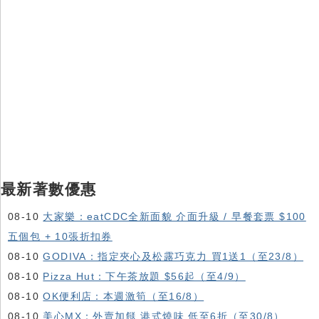
最新著數優惠
08-10
大家樂：eatCDC全新面貌 介面升級 / 早餐套票 $100
五個包 + 10張折扣券
08-10
GODIVA：指定夾心及松露巧克力 買1送1（至23/8）
08-10
Pizza Hut：下午茶放題 $56起（至4/9）
08-10
OK便利店：本週激筍（至16/8）
08-10
美心MX：外賣加餸 港式燒味 低至6折（至30/8）