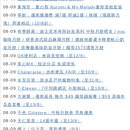
08-09
東海堂：夏の祭 Kuromi & My Melody夏祭蛋糕套裝
08-09
爭鮮：優惠層層疊 滿7碟 即減1碟 / 換購《俄羅斯方
塊》周邊精品（10/8起）
08-09
奇華餅家：迪士尼米奇與好友系列 中秋月餅禮盒 / noc
咖啡月餅 / 研香港式甜品麻糬月餅 / 康維他麥蘆卡蜂蜜軟心奶
皇月餅 / 茶餐廳風味奶皇月餅 / 國窖1573濃香月餅
08-09
OK便利店：會員至抵價（至12/8）
08-09
美心MX：指定分店 魚湯浸魚
08-09
Chateraise：赤肉蜜瓜 FAIR（至30/8）
08-09
永安百貨：游泳及戶外服飾特集（至31/8）
08-09
7-Eleven：7仔預購網店 今期精品（至18/8）
08-09
大家樂：優惠延長 晚市 $49 爆抵鐵板餐 / $59 原個冬
瓜盅套餐（至13/8）
08-09
千色 Citistore：中秋月餅券 早鳥優惠
08-09
天仁茗茶：14週年慶（至13/8）
08-09
樓上 / 位元堂：最新優惠（9/8）