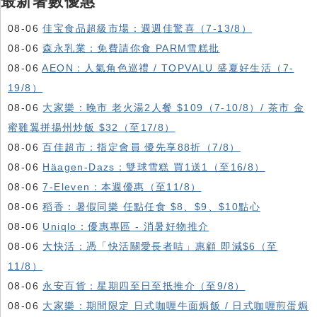
最新著數優惠
08-06
佳宝食品超級市場：週週佳驚喜（7-13/8）
08-06
森永乳業：免費請你食 PARM雪糕批
08-06
AEON：人氣角色巡禮 / TOPVALU 盛夏好生活（7-
19/8）
08-06
大家樂：晚市 老火湯2人餐 $109（7-10/8）/ 茶市 金
蜜雞翼拼揚州炒飯 $32（至17/8）
08-06
百佳超市：指定會員 優先享88折（7/8）
08-06
Häagen-Dazs ：雙球雪糕 買1送1（至16/8）
08-06
7-Eleven：本週優惠（至11/8）
08-06
稻香：暑假同樂 任點任食 $8、$9、$10點心
08-06
Uniqlo：優惠專區 - 消暑好物推介
08-06
大快活：憑「快活關愛長者咭」惠顧 即減$6（至
11/8）
08-06
永安百貨：星期四至日至抵推介（至9/8）
08-06
大家樂：期間限定 日式咖喱牛面焗飯 / 日式咖喱煎蛋焗