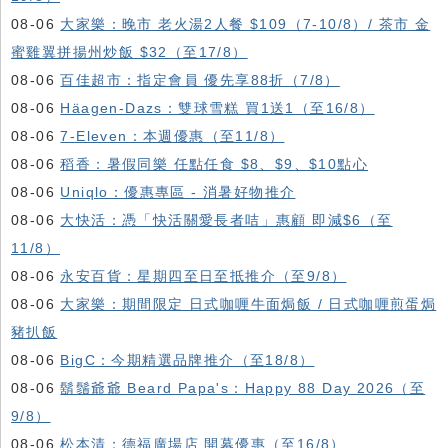
08-06
大家樂：晚市 老火湯2人餐 $109（7-10/8）/ 茶市 金
蜜雞翼拼揚州炒飯 $32（至17/8）
08-06
百佳超市：指定會員 優先享88折（7/8）
08-06
Häagen-Dazs ：雙球雪糕 買1送1（至16/8）
08-06
7-Eleven：本週優惠（至11/8）
08-06
稻香：暑假同樂 任點任食 $8、$9、$10點心
08-06
Uniqlo：優惠專區 - 消暑好物推介
08-06
大快活：憑「快活關愛長者咭」惠顧 即減$6（至
11/8）
08-06
永安百貨：星期四至日至抵推介（至9/8）
08-06
大家樂：期間限定 日式咖喱牛面焗飯 / 日式咖喱煎蛋焗
豬扒飯
08-06
BigC：今期精選品牌推介（至18/8）
08-06
鬍鬚爺爺 Beard Papa's：Happy 88 Day 2026（至
9/8）
08-06
松本清：德福廣場店 開幕優惠（至16/8）