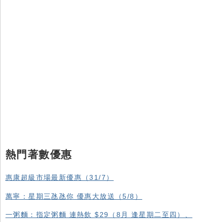
熱門著數優惠
惠康超級市場最新優惠（31/7）
萬寧：星期三氹氹你 優惠大放送（5/8）
一粥麵：指定粥麵 連熱飲 $29（8月 逢星期二至四）、