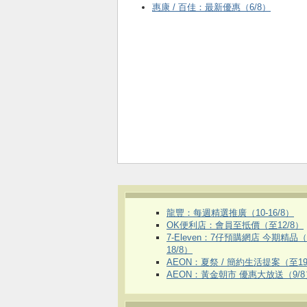
惠康 / 百佳：最新優惠（6/8）
龍豐：每週精選推廣（10-16/8）
OK便利店：會員至抵價（至12/8）
7-Eleven：7仔預購網店 今期精品
18/8）
AEON：夏祭 / 簡約生活提案（至19
AEON：黃金朝市 優惠大放送（9/8