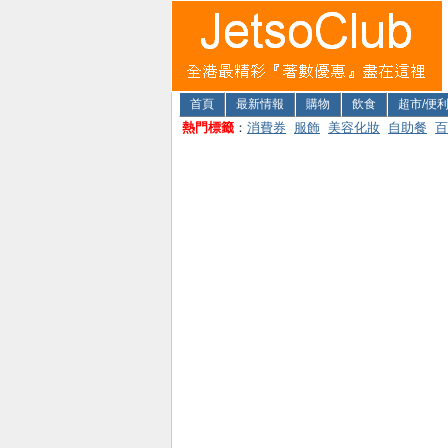
首頁
最新情報
購物
飲食
超市/便
熱門標籤
：
消費券
服飾
美容化妝
自助餐
百