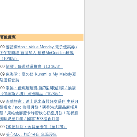
著數優惠
-09
麥當勞App：Value Monday 電子優惠券 /
下午茶時段 首度加入 鴛鴦McGriddles班戟
（10/8起）
-09
龍豐：每週精選推廣（10-16/8）
-09
東海堂：夏の祭 Kuromi & My Melody夏
祭蛋糕套裝
-09
爭鮮：優惠層層疊 滿7碟 即減1碟 / 換購
《俄羅斯方塊》周邊精品（10/8起）
-09
奇華餅家：迪士尼米奇與好友系列 中秋月
餅禮盒 / noc 咖啡月餅 / 研香港式甜品麻糬月
餅 / 康維他麥蘆卡蜂蜜軟心奶皇月餅 / 茶餐廳
風味奶皇月餅 / 國窖1573濃香月餅
-09
OK便利店：會員至抵價（至12/8）
-09
美心MX：指定分店 魚湯浸魚