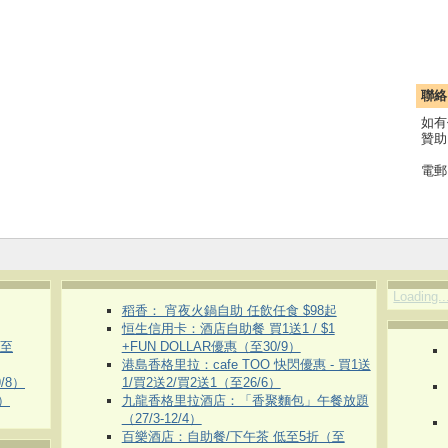
聯絡
如有
贊助
電郵
Loading..
稻香： 宵夜火鍋自助 任飲任食 $98起
恒生信用卡：酒店自助餐 買1送1 / $1
（至
+FUN DOLLAR優惠（至30/9）
港島香格里拉：cafe TOO 快閃優惠 - 買1送
/8）
1/買2送2/買2送1（至26/6）
）
九龍香格里拉酒店：「香聚麵包」午餐放題
（27/3-12/4）
百樂酒店：自助餐/下午茶 低至5折（至