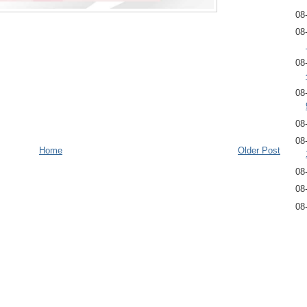
08
08
08
08
08
08
Home
Older Post
08
08
08