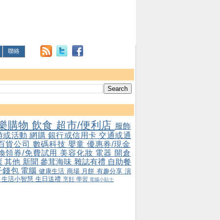
聯絡
樂購物
飲食
超市/便利店
服飾
游或活動
網購
銀行或信用卡
交通或通
百貨公司
數碼科技
嬰童
優惠券/現金
/換領券/免費試用
美容化妝
電器
開倉
票
其他
新聞
參茸海味
雜誌有禮
自助餐
子錢包
電腦
健康生活
商場
月餅
有趣分享
演
會
生活小智慧
生日送禮
烹飪
學習
電腦小貼士