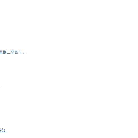
逢星期二至四）、
）
/8）