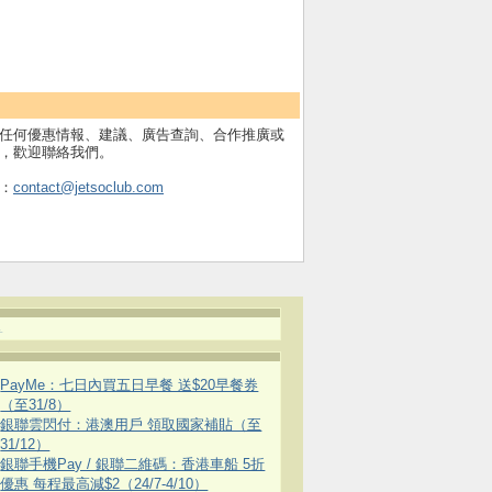
任何優惠情報、建議、廣告查詢、合作推廣或
，歡迎聯絡我們。
：
contact@jetsoclub.com
.
PayMe：七日內買五日早餐 送$20早餐券
（至31/8）
銀聯雲閃付：港澳用戶 領取國家補貼（至
31/12）
銀聯手機Pay / 銀聯二維碼：香港車船 5折
優惠 每程最高減$2（24/7-4/10）