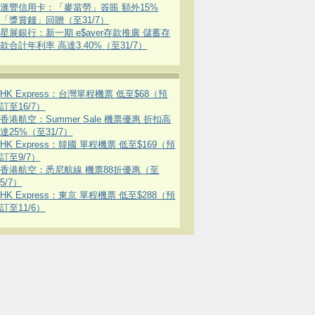
滙豐信用卡：「麥當勞」簽賬 額外15%
「獎賞錢」回贈（至31/7）
星展銀行：新一期 e$aver存款推廣 儲蓄存
款合計年利率 高達3.40%（至31/7）
HK Express：台灣單程機票 低至$68（預
訂至16/7）
香港航空：Summer Sale 機票優惠 折扣高
達25%（至31/7）
HK Express：韓國 單程機票 低至$169（預
訂至9/7）
香港航空：悉尼航線 機票88折優惠（至
5/7）
HK Express：東京 單程機票 低至$288（預
訂至11/6）