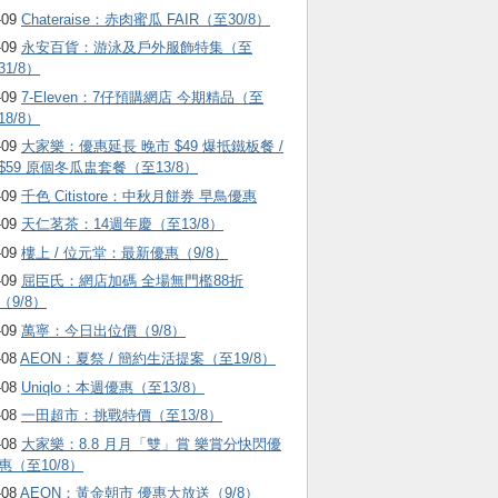
-09
Chateraise：赤肉蜜瓜 FAIR（至30/8）
-09
永安百貨：游泳及戶外服飾特集（至
31/8）
-09
7-Eleven：7仔預購網店 今期精品（至
18/8）
-09
大家樂：優惠延長 晚市 $49 爆抵鐵板餐 /
$59 原個冬瓜盅套餐（至13/8）
-09
千色 Citistore：中秋月餅券 早鳥優惠
-09
天仁茗茶：14週年慶（至13/8）
-09
樓上 / 位元堂：最新優惠（9/8）
-09
屈臣氏：網店加碼 全場無門檻88折
（9/8）
-09
萬寧：今日出位價（9/8）
-08
AEON：夏祭 / 簡約生活提案（至19/8）
-08
Uniqlo：本週優惠（至13/8）
-08
一田超市：挑戰特價（至13/8）
-08
大家樂：8.8 月月「雙」賞 樂賞分快閃優
惠（至10/8）
-08
AEON：黃金朝市 優惠大放送（9/8）