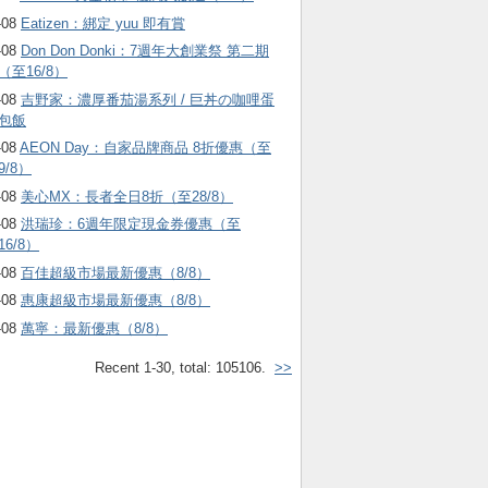
-08
Eatizen：綁定 yuu 即有賞
-08
Don Don Donki：7週年大創業祭 第二期
（至16/8）
-08
吉野家：濃厚番茄湯系列 / 巨丼の咖哩蛋
包飯
-08
AEON Day：自家品牌商品 8折優惠（至
9/8）
-08
美心MX：長者全日8折（至28/8）
-08
洪瑞珍：6週年限定現金券優惠（至
16/8）
-08
百佳超級市場最新優惠（8/8）
-08
惠康超級市場最新優惠（8/8）
-08
萬寧：最新優惠（8/8）
Recent 1-30, total: 105106.
>>