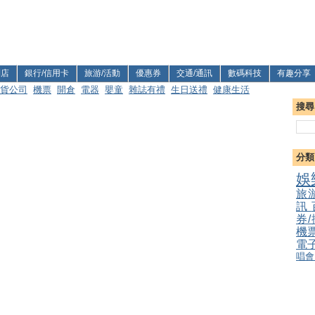
利店
銀行/信用卡
旅游/活動
優惠券
交通/通訊
數碼科技
有趣分享
貨公司
機票
開倉
電器
嬰童
雜誌有禮
生日送禮
健康生活
搜尋
分類
娛
旅
訊
券
機
電
唱