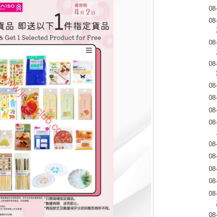
08
08
08
08
08
08
08
08
08
08
08
08
08
08