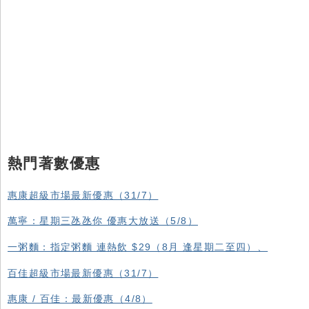
熱門著數優惠
惠康超級市場最新優惠（31/7）
萬寧：星期三氹氹你 優惠大放送（5/8）
一粥麵：指定粥麵 連熱飲 $29（8月 逢星期二至四）、
百佳超級市場最新優惠（31/7）
惠康 / 百佳：最新優惠（4/8）