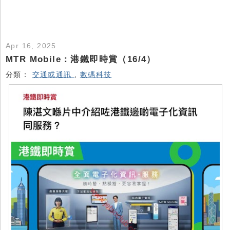
Apr 16, 2025
MTR Mobile：港鐵即時賞（16/4）
分類：
交通或通訊
,
數碼科技