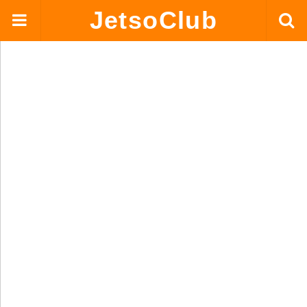
JetsoClub