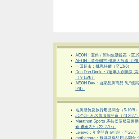
AEON：夏祭 / 簡約生活提案（至19
AEON：黃金朝市 優惠大放送（9/8
一田超市：挑戰特價（至13/8）
Don Don Donki：7週年大創業祭 
（至16/8）
AEON Day：自家品牌商品 8折優
9/8）
名牌服飾及旅行用品開倉（5-10/8）
JOYCE & 名牌服飾開倉（23-29/7
Marathon Sports 馬拉松便服及
倉 低至2折（22-27/7）
Lenovo：年度開倉 6折起（至28/7
mothercare：玩具及嬰兒用品開倉