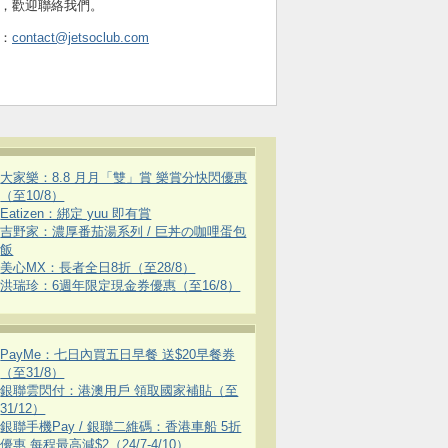
，歡迎聯絡我們。
：
contact@jetsoclub.com
大家樂：8.8 月月「雙」賞 樂賞分快閃優惠
（至10/8）
Eatizen：綁定 yuu 即有賞
吉野家：濃厚番茄湯系列 / 巨丼の咖哩蛋包
飯
美心MX：長者全日8折（至28/8）
洪瑞珍：6週年限定現金券優惠（至16/8）
PayMe：七日內買五日早餐 送$20早餐券
（至31/8）
銀聯雲閃付：港澳用戶 領取國家補貼（至
31/12）
銀聯手機Pay / 銀聯二維碼：香港車船 5折
優惠 每程最高減$2（24/7-4/10）