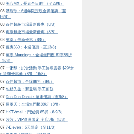
-08
美心MX：長者全日8折（至28/8）
-08
洪瑞珍：6週年限定現金券優惠（至
16/8）
-08
百佳超級市場最新優惠（8/8）
-08
惠康超級市場最新優惠（8/8）
-08
萬寧：最新優惠（8/8）
-07
優惠360：本週優惠（至13/8）
-07
萬寧 Mannings：全場無門檻 即享88折
（8/8）
-07
一粥麵：試食活動 手工鮮蝦雲吞 $29/盒
+ 送$6優惠券（8/8、16/8）
-07
百佳超市：全線88折（8/8）
-07
包點先生：新登場 手工煎餅
-07
Don Don Donki：週末優惠（至9/8）
-07
屈臣氏：全場無門檻88折（8/8）
-07
HKTVmall ：鬥減價 85折（8-9/8）
-07
莎莎：VIP會員限定 全店9折（8/8）
-07
7-Eleven：5天限定（至11/8）