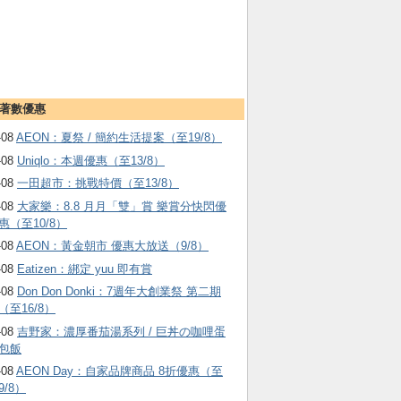
著數優惠
-08
AEON：夏祭 / 簡約生活提案（至19/8）
-08
Uniqlo：本週優惠（至13/8）
-08
一田超市：挑戰特價（至13/8）
-08
大家樂：8.8 月月「雙」賞 樂賞分快閃優
惠（至10/8）
-08
AEON：黃金朝市 優惠大放送（9/8）
-08
Eatizen：綁定 yuu 即有賞
-08
Don Don Donki：7週年大創業祭 第二期
（至16/8）
-08
吉野家：濃厚番茄湯系列 / 巨丼の咖哩蛋
包飯
-08
AEON Day：自家品牌商品 8折優惠（至
9/8）