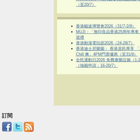
（至20/7）
香港貓迷博覽會2026（31/7-2/8）
MUJI：「無印良品香港25周年專
巡禮
香港動漫電玩節2026（24-28/7）
香港迪士尼樂園： 香港居民專享 「
Chill 爽」4PM門票優惠（至31/8）
全民運動日2026 免費康樂設施（1-2
（抽籤申請：16-20/7）
訂閱