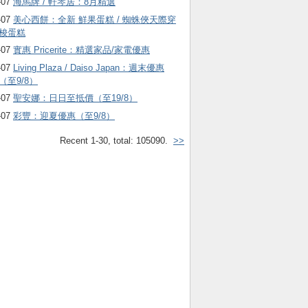
-07
海馬牌 / 軒琴居：8月精選
-07
美心西餅：全新 鮮果蛋糕 / 蜘蛛俠天際穿
梭蛋糕
-07
實惠 Pricerite：精選家品/家電優惠
-07
Living Plaza / Daiso Japan：週末優惠
（至9/8）
-07
聖安娜：日日至抵價（至19/8）
-07
彩豐：迎夏優惠（至9/8）
Recent 1-30, total: 105090.
>>