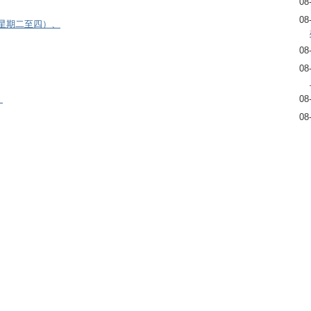
08
08
逢星期二至四）、
08
08
08
）
08