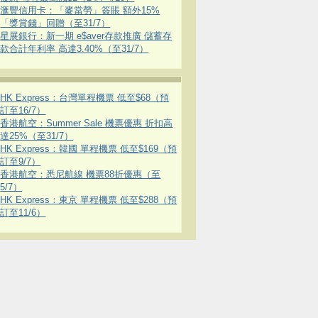
滙豐信用卡：「麥當勞」簽賬 額外15%
「獎賞錢」回贈（至31/7）
星展銀行：新一期 e$aver存款推廣 儲蓄存
款合計年利率 高達3.40%（至31/7）
HK Express：台灣單程機票 低至$68（預
訂至16/7）
香港航空：Summer Sale 機票優惠 折扣高
達25%（至31/7）
HK Express：韓國 單程機票 低至$169（預
訂至9/7）
香港航空：悉尼航線 機票88折優惠（至
5/7）
HK Express：東京 單程機票 低至$288（預
訂至11/6）