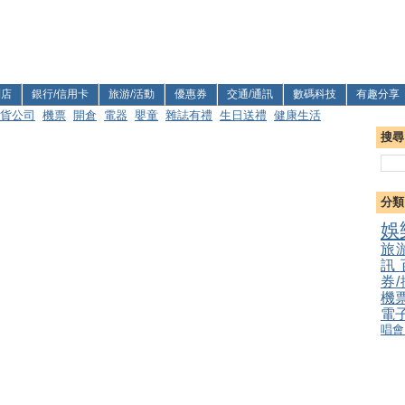
利店
銀行/信用卡
旅游/活動
優惠券
交通/通訊
數碼科技
有趣分享
貨公司
機票
開倉
電器
嬰童
雜誌有禮
生日送禮
健康生活
搜尋
分類
娛
旅
訊
券
機
電
唱