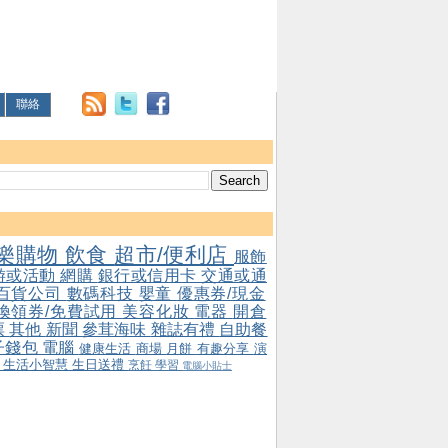
聯絡
樂購物
飲食
超市/便利店
服飾
游或活動
網購
銀行或信用卡
交通或通
百貨公司
數碼科技
嬰童
優惠券/現金
/換領券/免費試用
美容化妝
電器
開倉
票
其他
新聞
參茸海味
雜誌有禮
自助餐
子錢包
電腦
健康生活
商場
月餅
有趣分享
演
會
生活小智慧
生日送禮
烹飪
學習
電腦小貼士