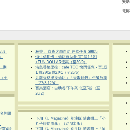
贊助
電郵
/8）
稻香： 宵夜火鍋自助 任飲任食 $98起
）
恒生信用卡：酒店自助餐 買1送1 / $1
+FUN DOLLAR優惠（至30/9）
第二期
港島香格里拉：cafe TOO 快閃優惠 - 買1送
1/買2送2/買2送1（至26/6）
惠（至
九龍香格里拉酒店：「香聚麵包」午餐放題
（27/3-12/4）
百樂酒店：自助餐/下午茶 低至5折（至
28/2）
）
運動名牌開
下期《U Magazine》別注版 隨書附上「小
丸子輕便雨傘」（24/8出版）
）
下期《U Magazine》別注版 隨書附上「迪
 低至4折