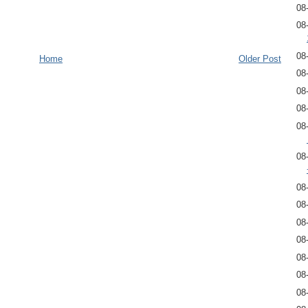
08
08
08
Home
Older Post
08
08
08
08
08
08
08
08
08
08
08
08