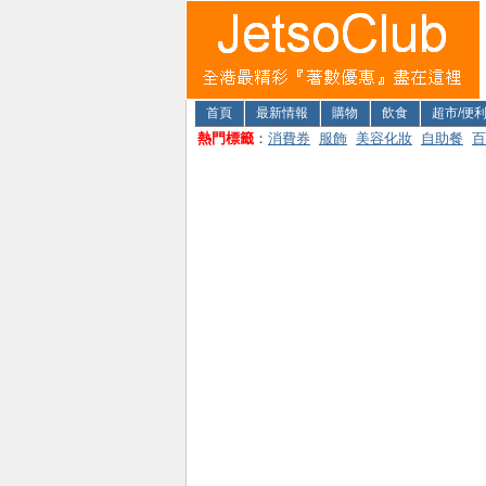
首頁
最新情報
購物
飲食
超市/便
熱門標籤
：
消費券
服飾
美容化妝
自助餐
百