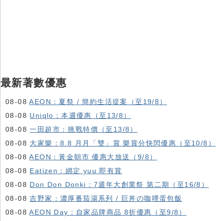
最新著數優惠
08-08
AEON：夏祭 / 簡約生活提案（至19/8）
08-08
Uniqlo：本週優惠（至13/8）
08-08
一田超市：挑戰特價（至13/8）
08-08
大家樂：8.8 月月「雙」賞 樂賞分快閃優惠（至10/8）
08-08
AEON：黃金朝市 優惠大放送（9/8）
08-08
Eatizen：綁定 yuu 即有賞
08-08
Don Don Donki：7週年大創業祭 第二期（至16/8）
08-08
吉野家：濃厚番茄湯系列 / 巨丼の咖哩蛋包飯
08-08
AEON Day：自家品牌商品 8折優惠（至9/8）