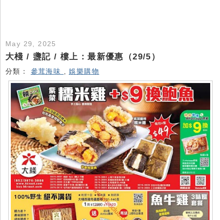
May 29, 2025
大棧 / 盞記 / 樓上：最新優惠（29/5）
分類：
參茸海味
,
娛樂購物