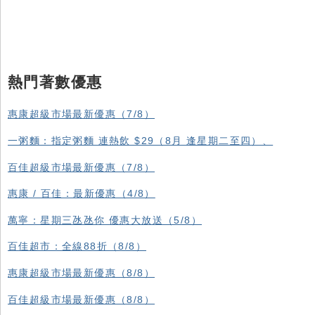
熱門著數優惠
惠康超級市場最新優惠（7/8）
一粥麵：指定粥麵 連熱飲 $29（8月 逢星期二至四）、
百佳超級市場最新優惠（7/8）
惠康 / 百佳：最新優惠（4/8）
萬寧：星期三氹氹你 優惠大放送（5/8）
百佳超市：全線88折（8/8）
惠康超級市場最新優惠（8/8）
百佳超級市場最新優惠（8/8）