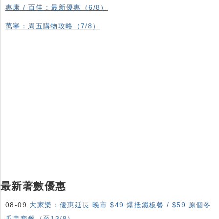
惠康 / 百佳：最新優惠（6/8）
萬寧：周五購物攻略（7/8）
最新著數優惠
08-09
大家樂：優惠延長 晚市 $49 爆抵鐵板餐 / $59 原個冬
瓜盅套餐（至13/8）