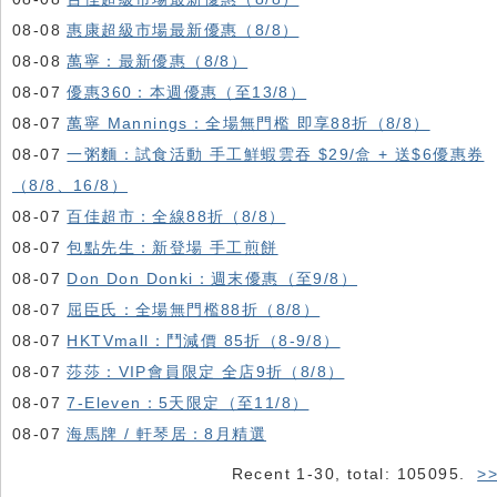
08-08
惠康超級市場最新優惠（8/8）
08-08
萬寧：最新優惠（8/8）
08-07
優惠360：本週優惠（至13/8）
08-07
萬寧 Mannings：全場無門檻 即享88折（8/8）
08-07
一粥麵：試食活動 手工鮮蝦雲吞 $29/盒 + 送$6優惠券
（8/8、16/8）
08-07
百佳超市：全線88折（8/8）
08-07
包點先生：新登場 手工煎餅
08-07
Don Don Donki：週末優惠（至9/8）
08-07
屈臣氏：全場無門檻88折（8/8）
08-07
HKTVmall ：鬥減價 85折（8-9/8）
08-07
莎莎：VIP會員限定 全店9折（8/8）
08-07
7-Eleven：5天限定（至11/8）
08-07
海馬牌 / 軒琴居：8月精選
Recent 1-30, total: 105095.
>